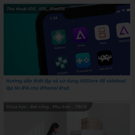
Thủ thuật iOS
,
iOS
,
iPadOS
Hướng dẫn thiết lập và sử dụng AltStore để sideload
tập tin IPA cho iPhone/ iPad
Khoa học - Đời sống
,
Phụ kiện - TBCN