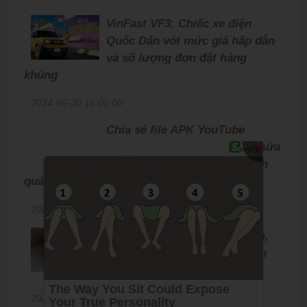
VinFast VF3: Chiếc xe điện
Quốc Dân với mức giá hấp dẫn
và số lượng đơn đặt hàng
khủng
2024-05-30 16:00:00
Chia sẻ file APK YouTube
ReVanced 19.09.3 mới nhất, sửa
X
lỗi và cải thiện khả năng chặn
quảng cáo, mời anh em tải về
2024-03-28 16:30:00
Xuất hiện mã độc Chameleon,
chặn tính năng nhận diện vân
tay để ăn cắp mã PIN
2023-12-27 10:20:00