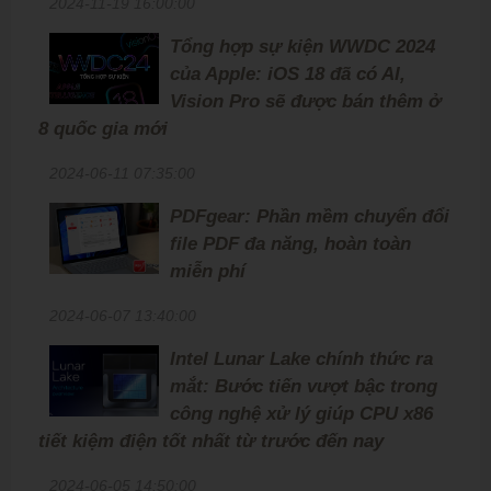
2024-11-19 16:00:00
Tổng hợp sự kiện WWDC 2024
của Apple: iOS 18 đã có AI,
Vision Pro sẽ được bán thêm ở
8 quốc gia mới
2024-06-11 07:35:00
PDFgear: Phần mềm chuyển đổi
file PDF đa năng, hoàn toàn
miễn phí
2024-06-07 13:40:00
Intel Lunar Lake chính thức ra
mắt: Bước tiến vượt bậc trong
công nghệ xử lý giúp CPU x86
tiết kiệm điện tốt nhất từ trước đến nay
2024-06-05 14:50:00