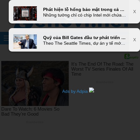
X
Phát hiện lỗ hổng bảo mật trong cả chip Ryzen và Threadripper của AMD
X
6
Những tưởng chỉ có chip Intel mới chứa các lỗ hổng bảo mật rất khó sửa chữa khi liên quan đến phần cứng, nhưng mới đây các nhà nghiên cứu tại Đại học Công Nghệ Graz đã mô tả chi tiết về bộ đôi cuộc tấn công kênh phụ có tên Collide+Probe và Load+Reload, có thể làm rò rỉ những dữ liệu bí mật trong bộ xử lý AMD
Quỹ của Bill Gates đầu tư phát triển bộ kit thử SARS-CoV-2 tại nhà, chuẩn bị phát cho người dân ở tâm dịch
X
Theo The Seattle Times, dự án y tế mới - được hậu thuẫn bởi Quỹ Gates - sẽ sớm cung cấp cho từng hộ gia đình bộ kit thử virus SARS-CoV-2, cho phép người dùng có thể thử ngay tại nhà.
Ads by Adpia