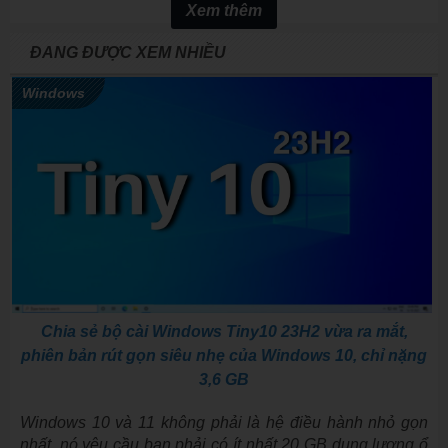
Xem thêm
ĐANG ĐƯỢC XEM NHIỀU
Windows
Chia sẻ bộ cài Windows Tiny10 23H2 vừa ra mắt,
phiên bản rút gọn siêu nhẹ của Windows 10, chỉ nặng
3,6 GB
Windows 10 và 11 không phải là hệ điều hành nhỏ gọn
nhất, nó yêu cầu bạn phải có ít nhất 20 GB dung lượng ổ