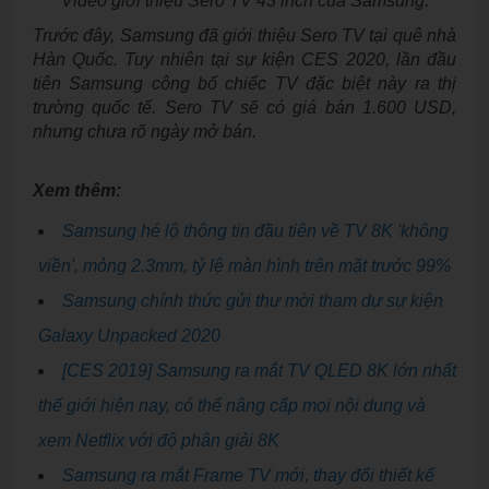
Video giới thiệu Sero TV 43 inch của Samsung.
Trước đây, Samsung đã giới thiệu Sero TV tại quê nhà
Hàn Quốc. Tuy nhiên tại sự kiện CES 2020, lần đầu
tiên Samsung công bố chiếc TV đặc biệt này ra thị
trường quốc tế. Sero TV sẽ có giá bán 1.600 USD,
nhưng chưa rõ ngày mở bán.
Xem thêm:
Samsung hé lộ thông tin đầu tiên về TV 8K 'không
viền', mỏng 2.3mm, tỷ lệ màn hình trên mặt trước 99%
Samsung chính thức gửi thư mời tham dự sự kiện
Galaxy Unpacked 2020
[CES 2019] Samsung ra mắt TV QLED 8K lớn nhất
thế giới hiện nay, có thể nâng cấp mọi nội dung và
xem Netflix với độ phân giải 8K
Samsung ra mắt Frame TV mới, thay đổi thiết kế