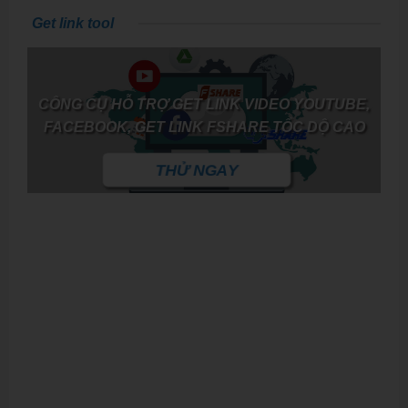
Get link tool
CÔNG CỤ HỖ TRỢ GET LINK VIDEO YOUTUBE,
FACEBOOK, GET LINK FSHARE TỐC DỘ CAO
THỬ NGAY