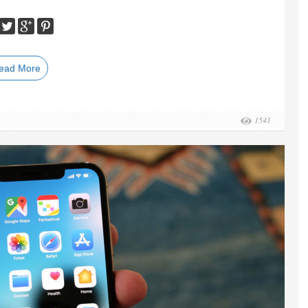
ead More
1541