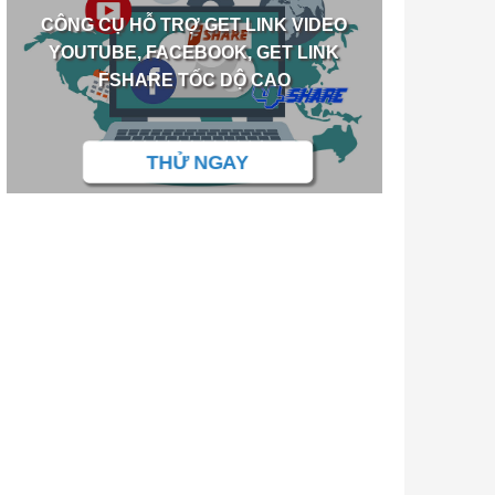
CÔNG CỤ HỖ TRỢ GET LINK VIDEO
YOUTUBE, FACEBOOK, GET LINK
FSHARE TỐC DỘ CAO
THỬ NGAY