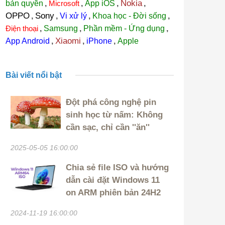
Nokia
bản quyền
,
Microsoft
,
App iOS
,
,
OPPO
Sony
,
,
Vi xử lý
,
Khoa học - Đời sống
,
Điện thoại
,
Samsung
,
Phần mềm - Ứng dụng
,
Xiaomi
App Android
,
,
iPhone
,
Apple
Bài viết nổi bật
Đột phá công nghệ pin
sinh học từ nấm: Không
cần sạc, chỉ cần ''ăn''
2025-05-05 16:00:00
Chia sẻ file ISO và hướng
dẫn cài đặt Windows 11
on ARM phiên bản 24H2
2024-11-19 16:00:00