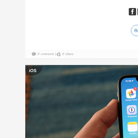
R
0
comment
|
0
share
iOS