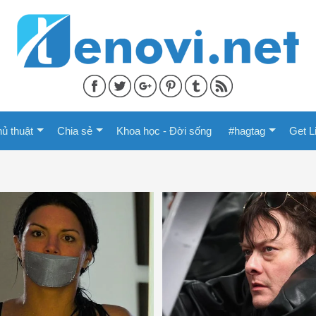
ủ thuật
Chia sẻ
Khoa học - Đời sống
#hagtag
Get L