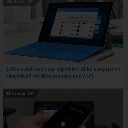
Windows
,
iOS
3uTools phát hành bản cập nhật 2.31 bổ sung lại tính
năng kết nối với iDevice thông qua Wi-Fi
Thủ thuật iOS