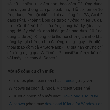
sở hữu nhiều ưu điểm hơn, bao gồm Cài ứng dụng
bản quyền không cần jailbreak máy; Hỗ trợ lên tới 10
ứng dụng trên một thiết bị khi cài bằng file IPA; Có thể
đăng ký tài khoản trả phí để được hưởng nhiều ưu đãi
hơn; Có thể vô hiệu hóa ứng dụng bất kỳ (deactive
app) để lấy chỗ cài app khác (miễn sao dưới 10 ứng
dụng là được); Không lo bị thu hồi chứng chỉ nhờ khả
năng ký lại chứng chỉ của ứng dụng ngay trên điện
thoại (bao gồm cả AltStore app); Tự gia hạn chứng chỉ
của ứng dụng qua WiFi nếu iPhone/iPad được kết nối
với máy tính chạy AltServer."
Một số công cụ cần thiết:
iTunes phiên bản mới nhất:
iTunes
(lưu ý với
Windows thì chọn tải ngoài Microsoft Store nhé)
iCloud phiên bản mới nhất:
Download iCloud for
Windows
(chọn mục
download iCloud for Windows on