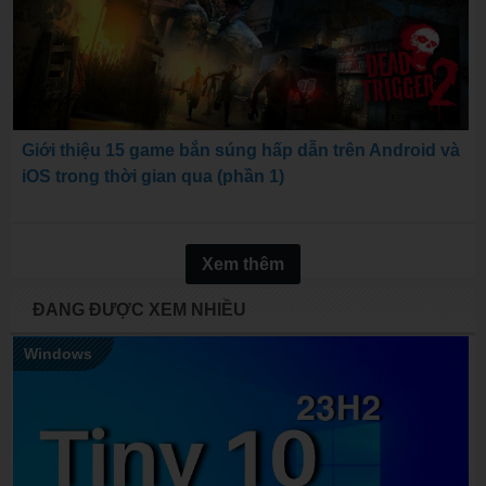
Giới thiệu 15 game bắn súng hấp dẫn trên Android và
iOS trong thời gian qua (phần 1)
Xem thêm
ĐANG ĐƯỢC XEM NHIỀU
Windows