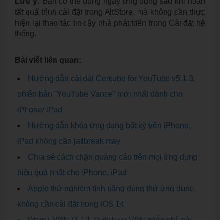
Lưu ý:
Bạn có thể dùng ngay ứng dụng sau khi hoàn
tất quá trình cài đặt trong AltStore, mà không cần thực
hiện lại thao tác tin cậy nhà phát triển trong Cài đặt hệ
thống.
Bài viết liên quan:
Hướng dẫn cài đặt Cercube for YouTube v5.1.3,
phiên bản ''YouTube Vance'' mới nhất dành cho
iPhone/ iPad
Hướng dẫn khóa ứng dụng bất kỳ trên iPhone,
iPad không cần jailbreak máy
Chia sẻ cách chặn quảng cáo trên mọi ứng dụng
hiệu quả nhất cho iPhone, iPad
Apple thử nghiệm tính năng dùng thử ứng dụng
không cần cài đặt trong iOS 14
Warp+ VPN (1.1.1.1) dịch vụ VPN miễn phí, sử