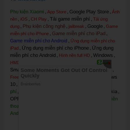
Google Play Store
Phụ kiện Xiaomi
,
App Store
,
,
Ảnh
Tải game miễn phí
nền
,
iOS
,
CH Play
,
,
Tải ứng
Phụ kiện công nghệ
Google
dụng
,
,
jailbreak
,
,
Game
Game miễn phí cho iPad
miễn phí cho iPhone
,
,
Game miễn phí cho Android
,
Ứng dụng miễn phí cho
Ứng dụng miễn phí cho iPhone
Ứng dụng
iPad
,
,
miễn phí cho Android
Windows
,
Hình nền full HD
,
,
AppStore
HMD Global
,
Huawei
,
Hướng dẫn
,
,
X
Smartwatch
Game miễn phí
,
Ứng dụng miễn phí
,
,
Windows
Free App
,
Wallpaper
,
Hình nền
,
Thủ thuật
,
10
jailbreak iOS
App Windows
,
,
,
Games
,
Miễn
Microsoft
App iOS
Nokia
phí
,
Miễn phí bản quyền
,
,
,
,
OPPO
Khoa học - Đời sống
,
Sony
,
Vi xử lý
,
,
Điện
Phần mềm - Ứng dụng
thoại
,
Samsung
,
,
App
iPhone
Android
,
Xiaomi
,
,
Apple