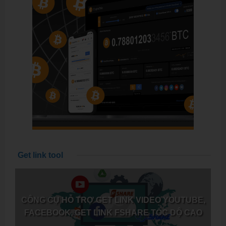
Get link tool
CÔNG CỤ HỖ TRỢ GET LINK VIDEO YOUTUBE,
FACEBOOK, GET LINK FSHARE TỐC DỘ CAO