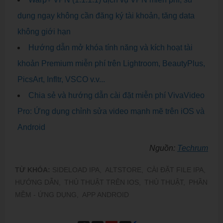
dụng ngay không cần đăng ký tài khoản, tăng data
không giới hạn
Hướng dẫn mở khóa tính năng và kích hoạt tài
khoản Premium miễn phí trên Lightroom, BeautyPlus,
PicsArt, Infltr, VSCO v.v...
Chia sẻ và hướng dẫn cài đặt miễn phí VivaVideo
Pro: Ứng dụng chỉnh sửa video mạnh mẽ trên iOS và
Android
Nguồn:
Techrum
TỪ KHÓA:
SIDELOAD IPA,
ALTSTORE,
CÀI ĐẶT FILE IPA,
HƯỚNG DẪN,
THỦ THUẬT TRÊN IOS,
THỦ THUẬT,
PHẦN
MỀM - ỨNG DỤNG,
APP ANDROID