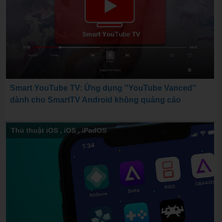
Smart YouTube TV: Ứng dụng ''YouTube Vanced''
dành cho SmartTV Android không quảng cáo
Thủ thuật iOS
,
iOS
,
iPadOS