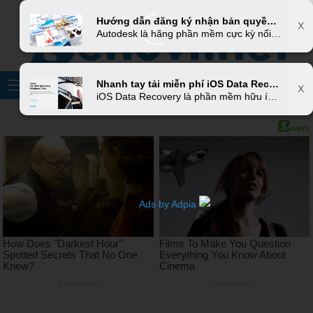
X
Hướng dẫn đăng ký nhận bản quyền phần mềm AutoCard, MAYA, 3DS MARK,... phiên bản Education từ Autodesk
X
6
Autodesk là hãng phần mềm cực kỳ nổi tiếng với bộ công cụ đồ họa sử dụng trong lĩnh vực kiến trúc, kỹ thuật, phim ảnh, game. Bao gồm nhiều cái tên quen thuộc như: AutoCAD, MAYA, 3DS Max, Revit, Inventor. Việc bỏ ra số tiền lớn để sở hữu những phần mềm này không phải là việc đơn giản nhất là các bạn sinh viên, học sinh với kinh phí hạn hẹp. Hôm nay mình xin hướng dẫn anh em đăng ký tài khoản education từ AutoDesk để sử dụng miễn phí bộ công cụ hữu ích này phục vụ việc học tập và nghiên cứu.
Nhanh tay tải miễn phí iOS Data Recovery - Phần mềm khôi phục dữ liệu bị mất trên iPhone, iPad và iPod trị giá 59.95 USD
X
iOS Data Recovery là phần mềm hữu ích có thể giúp anh em khôi phục lại hầu hết các dữ liệu trên iPhone, iPad, iPod bị mất do xóa nhầm hoặc gặp phải lỗi trong quá trình sử dụng thiết bị một cách nhanh chóng và hiệu quả. Thông thường để sử dụng phần mềm này người dùng phải mua bản quyền trị giá 59.95 USD/năm. Tuy nhiên, hiện tại nhà phát triển Leawo đang có chương trình miễn phí bản quyền, anh em nhanh tay vào đăng ký trước khi hết hạn nhé.
Ads by Adpia