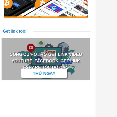
Get link tool
CÔNG CỤ HỖ TRỢ GET LINK VIDEO
YOUTUBE, FACEBOOK, GET LINK
FSHARE TỐC DỘ CAO
THỬ NGAY