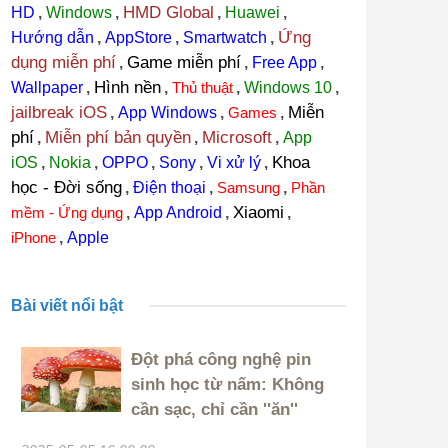
HMD Global
HD
,
Windows
,
,
Huawei
,
Ứng
Hướng dẫn
,
AppStore
,
Smartwatch
,
dụng miễn phí
Game miễn phí
,
,
Free App
,
Hình nền
Wallpaper
,
,
Thủ thuật
,
Windows 10
,
jailbreak iOS
Miễn
,
App Windows
,
Games
,
phí
Miễn phí bản quyền
Microsoft
,
,
,
App
Khoa
iOS
,
Nokia
,
OPPO
,
Sony
,
Vi xử lý
,
học - Đời sống
,
Điện thoại
,
Samsung
,
Phần
Xiaomi
mềm - Ứng dụng
,
App Android
,
,
iPhone
,
Apple
Bài viết nổi bật
Đột phá công nghệ pin
sinh học từ nấm: Không
cần sạc, chỉ cần ''ăn''