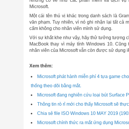
Nhưng có vẻ như các phần mềm và dịch vụ n
Microsoft.
Một cái tên thú vị khác trong danh sách là Gram
văn phạm. Tuy nhiên, vì nó ghi nhận lại tất cả m
cấm không cho nhân viên mình sử dụng.
Với sự khắt khe như vậy, hãy thử tưởng tượng c
MacBook thay vì máy tính Windows 10. Cũng t
nhân viên của Microsoft vẫn còn được sử dụng 
Xem thêm:
Microsoft phát hành miễn phí 4 tựa game cho
thống theo dõi bằng mắt.
Microsoft đang nghiên cứu loại bút Surface 
Thông tin rò rỉ mới cho thấy Microsoft sẽ th
Chia sẻ file ISO Windows 10 MAY 2019 (1903
Microsoft chính thức ra mắt ứng dụng Micros