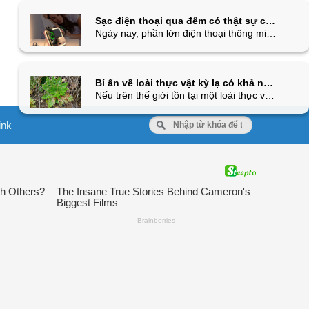
Sạc điện thoại qua đêm có thật sự chai pin như nhiều người vẫn tưởng? Câu trả lời hóa ra lại khác
Ngày nay, phần lớn điện thoại thông minh đều sử dụng pin lithium-ion và được tích hợp hệ thống quản lý năng lượng thông minh. Khi pin đạt 100%, thiết bị sẽ tự động ngừng nạp điện vào pin và chuyển sang sử dụng nguồn điện trực tiếp từ bộ sạc, qua đó hạn chế nguy cơ sạc quá mức. Tuy nhiên, điều đó không đồng nghĩa đây là thói quen lý tưởng để duy trì tuổi thọ pin lâu dài.
Bí ẩn về loài thực vật kỳ lạ có khả năng tự "cải tử hoàn sinh" giữa sa mạc khắc nghiệt
Nếu trên thế giới tồn tại một loài thực vật xứng đáng với danh xưng ''cây hồi sinh'', vinh dự đó chắc chắn thuộc về Selaginella lepidophylla. Sự phục hồi kỳ diệu của loài cây này không chỉ ấn tượng với khoa học hiện đại mà còn mang dấu ấn lịch sử vô cùng sâu sắc.
ink