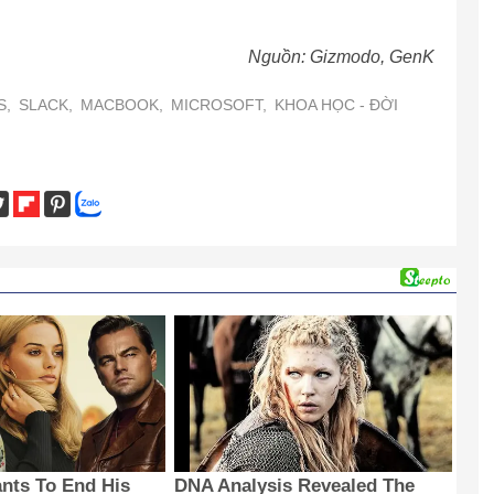
Nguồn: Gizmodo, GenK
S,
SLACK,
MACBOOK,
MICROSOFT,
KHOA HỌC - ĐỜI