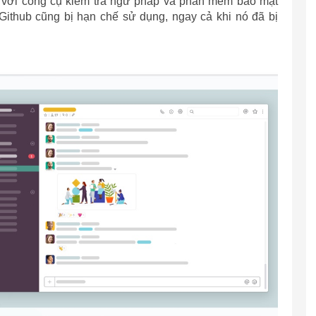
 với công cụ kiểm tra ngữ pháp và phần mềm bảo mật
ithub cũng bị hạn chế sử dụng, ngay cả khi nó đã bị