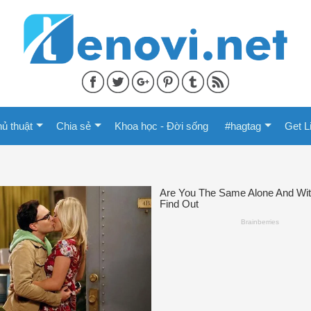
ủ thuật
Chia sẻ
Khoa học - Đời sống
#hagtag
Get L