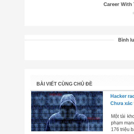
Bình lu
BÀI VIẾT CÙNG CHỦ ĐỀ
Hacker rao
Chưa xác 
Một tài kh
phạm mạng
176 triệu 