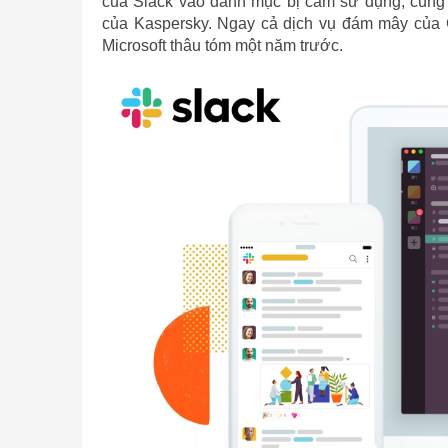
của Slack vào danh mục bị cấm sử dụng, cùng
của Kaspersky. Ngay cả dịch vụ đám mây của G
Microsoft thâu tóm một năm trước.