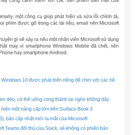
ày cũng cạnh tranh với các sản phẩm bảo mật của
marly, một công cụ giúp phát hiện và sửa lỗi chính tả,
ọi phím được gõ trong các tài liệu, email nên Microsoft
huyện gì sẽ xảy ra nếu một nhân viên Microsoft sử dụng
hật may vì smartphone Windows Mobile đã chết, nên
iPhone hay smartphone Android.
 Windows 10 được phát triển riêng để chơi với các hệ
Pen dẻo, có thể uống cong thành tai nghe không dây
ực hiện một nâng cấp lớn trên Surface Book 3
), bản cập nhật mới ra mắt của Microsoft
oft Teams đối thủ của Slack, sẽ không có phiên bản