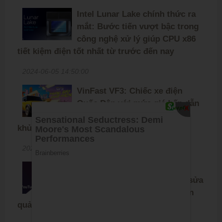
Intel Lunar Lake chính thức ra
mắt: Bước tiến vượt bậc trong
công nghệ xử lý giúp CPU x86
tiết kiệm điện tốt nhất từ trước đến nay
2024-06-05 14:50:00
VinFast VF3: Chiếc xe điện
Quốc Dân với mức giá hấp dẫn
X
và số lượng đơn đặt hàng
khủng
2024-05-30 16:00:00
Chia sẻ file APK YouTube
ReVanced 19.09.3 mới nhất, sửa
lỗi và cải thiện khả năng chặn
quảng cáo, mời anh em tải về