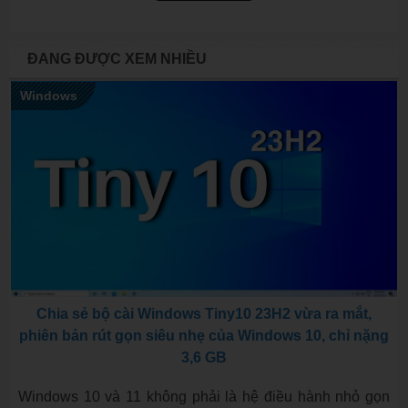
ĐANG ĐƯỢC XEM NHIỀU
Windows
Chia sẻ bộ cài Windows Tiny10 23H2 vừa ra mắt,
phiên bản rút gọn siêu nhẹ của Windows 10, chỉ nặng
3,6 GB
Windows 10 và 11 không phải là hệ điều hành nhỏ gọn