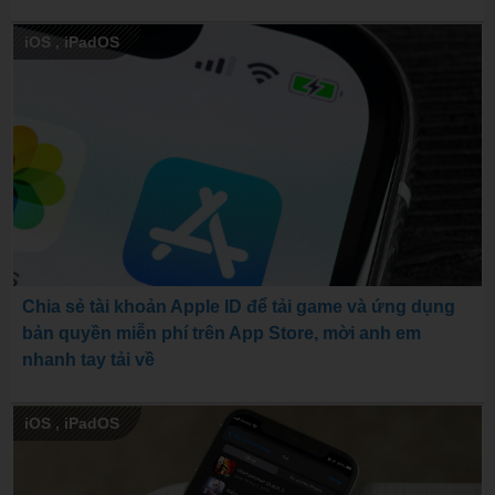
iOS
,
iPadOS
Chia sẻ tài khoản Apple ID để tải game và ứng dụng
bản quyền miễn phí trên App Store, mời anh em
nhanh tay tải về
iOS
,
iPadOS