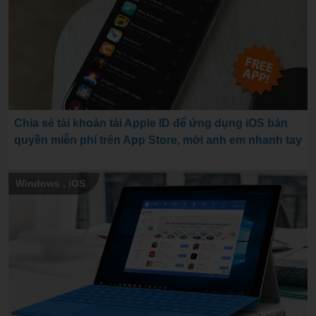
Chia sẻ tài khoản tải Apple ID để ứng dụng iOS bản
quyền miễn phí trên App Store, mời anh em nhanh tay
Windows
,
iOS