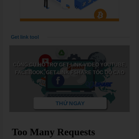
Get link tool
CÔNG CỤ HỖ TRỢ GET LINK VIDEO YOUTUBE,
FACEBOOK, GET LINK FSHARE TỐC DỘ CAO
THỬ NGAY