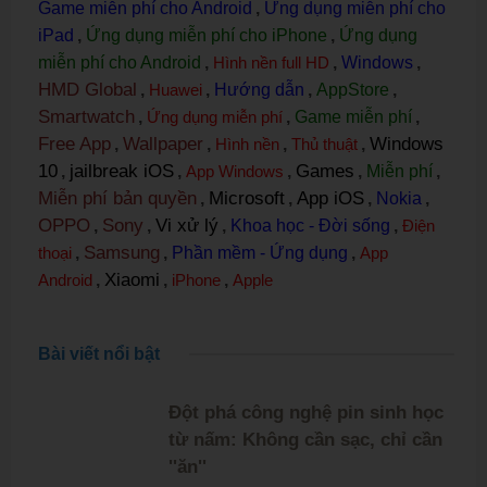
Game miễn phí cho Android
,
Ứng dụng miễn phí cho
iPad
,
Ứng dụng miễn phí cho iPhone
,
Ứng dụng
miễn phí cho Android
,
Hình nền full HD
,
Windows
,
HMD Global
,
Huawei
,
Hướng dẫn
,
AppStore
,
Smartwatch
,
Ứng dụng miễn phí
,
Game miễn phí
,
Free App
Wallpaper
Windows
,
,
Hình nền
,
Thủ thuật
,
10
jailbreak iOS
Games
,
,
App Windows
,
,
Miễn phí
,
Miễn phí bản quyền
Microsoft
App iOS
,
,
,
Nokia
,
OPPO
Sony
Vi xử lý
,
,
,
Khoa học - Đời sống
,
Điện
Samsung
thoại
,
,
Phần mềm - Ứng dụng
,
App
Xiaomi
Android
,
,
iPhone
,
Apple
Bài viết nổi bật
Đột phá công nghệ pin sinh học
từ nấm: Không cần sạc, chỉ cần
''ăn''