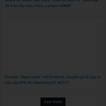
Nokia N9 phiên bản 2024: Thiết kế hoài cổ ''siêu đẹp'',
dễ tháo lắp sửa chữa, camera 108MP
Huawei ''đoạn tuyệt'' với Android, chuyện gì sẽ xảy ra
nếu cài APK lên HarmonyOS NEXT?
Xem thêm