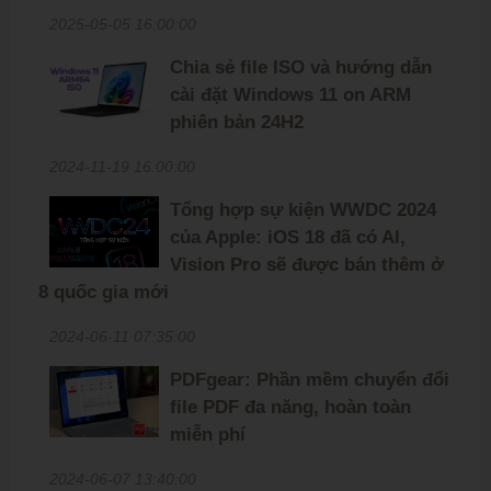
2025-05-05 16:00:00
Chia sẻ file ISO và hướng dẫn
cài đặt Windows 11 on ARM
phiên bản 24H2
2024-11-19 16:00:00
Tổng hợp sự kiện WWDC 2024
của Apple: iOS 18 đã có AI,
Vision Pro sẽ được bán thêm ở
8 quốc gia mới
2024-06-11 07:35:00
PDFgear: Phần mềm chuyển đổi
file PDF đa năng, hoàn toàn
miễn phí
2024-06-07 13:40:00