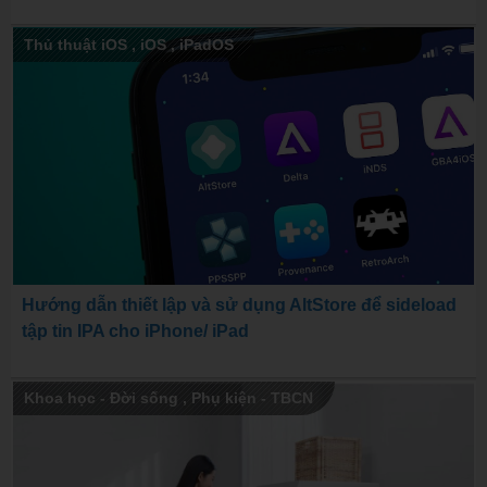
Thủ thuật iOS
,
iOS
,
iPadOS
Hướng dẫn thiết lập và sử dụng AltStore để sideload
tập tin IPA cho iPhone/ iPad
Khoa học - Đời sống
,
Phụ kiện - TBCN