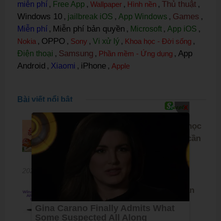
Thủ thuật
miễn phí
,
Free App
,
Wallpaper
,
Hình nền
,
,
Windows 10
Games
,
jailbreak iOS
,
App Windows
,
,
Miễn phí bản quyền
Miễn phí
,
,
Microsoft
,
App iOS
,
OPPO
Nokia
,
,
Sony
,
Vi xử lý
,
Khoa học - Đời sống
,
Samsung
App
Điện thoại
,
,
Phần mềm - Ứng dụng
,
Android
iPhone
,
Xiaomi
,
,
Apple
Bài viết nổi bật
X
Đột phá công nghệ pin sinh học
từ nấm: Không cần sạc, chỉ cần
''ăn''
2025-05-05 16:00:00
Chia sẻ file ISO và hướng dẫn
cài đặt Windows 11 on ARM
phiên bản 24H2