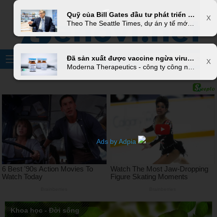
Quỹ của Bill Gates đầu tư phát triển bộ kit thử SARS-CoV-2 tại nhà, chuẩn bị phát cho người dân ở tâm dịch
X
Theo The Seattle Times, dự án y tế mới - được hậu thuẫn bởi Quỹ Gates - sẽ sớm cung cấp cho từng hộ gia đình bộ kit thử virus SARS-CoV-2, cho phép người dùng có thể thử ngay tại nhà.
Đã sản xuất được vaccine ngừa virus COVID-19, dự kiến thử nghiệm trên người từ tháng 4
X
Moderna Therapeutics - công ty công nghệ sinh học có trụ sở tại Cambridge, Massachusetts (Mỹ) cho biết họ đã xuất xưởng những lô vaccine ngừa virus ngừa COVID-19 đầu tiên, chỉ sau 42 ngày kể từ khi dữ liệu về thông tin di truyền của virus SARS-CoV-2 được các nhà nghiên cứu Trung Quốc công bố...
Khoa học - Đời sống