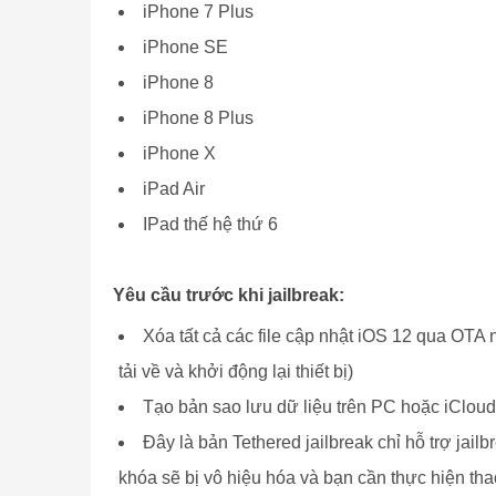
iPhone 7 Plus
iPhone SE
iPhone 8
iPhone 8 Plus
iPhone X
iPad Air
IPad thế hệ thứ 6
Yêu cầu trước khi jailbreak:
Xóa tất cả các file cập nhật iOS 12 qua OTA
tải về và khởi động lại thiết bị)
Tạo bản sao lưu dữ liệu trên PC hoặc iCloud
Đây là bản Tethered jailbreak chỉ hỗ trợ jailbr
khóa sẽ bị vô hiệu hóa và bạn cần thực hiện thao 