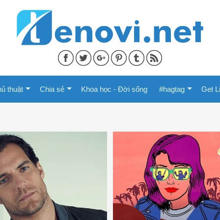
ủ thuật
Chia sẻ
Khoa học - Đời sống
#hagtag
Get L