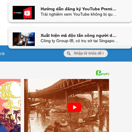
Hướng dẫn đăng ký YouTube Premium chính chủ siêu rẻ ngay tại Việt Nam, giá chỉ từ 25.000Đ/tháng
Trải nghiệm xem YouTube không bị quảng cáo làm phiền, nghe nhạc ngay cả khi tắt màn hình là điều mọi người dùng đều mong muốn. Nhiều người vẫn ngần ngại vì cho rằng chi phí cho YouTube Premium đắt đỏ. Tuy nhiên, sự thật là bạn hoàn toàn có thể sở hữu dịch vụ cao cấp này với mức giá rẻ không tưởng bằng những cách hoàn toàn hợp pháp ngay tại Việt Nam.
Xuất hiện mã độc tấn công người dùng iOS đánh cắp dữ liệu Face ID
Công ty Group-IB, có trụ sở tại Singapore chuyên phát hiện và ngăn chặn các cuộc tấn công mạng, vừa phát hiện phiên bản trojan (mã độc) đầu tiên được tạo ra để nhắm vào iPhone. Đáng chú ý, mã độc này đang tập trung tấn công vào thiết bị của người dùng ở Việt Nam và Thái Lan.
ink