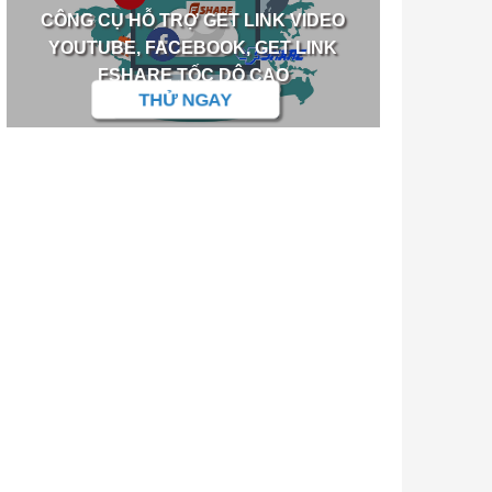
CÔNG CỤ HỖ TRỢ GET LINK VIDEO
YOUTUBE, FACEBOOK, GET LINK
FSHARE TỐC DỘ CAO
THỬ NGAY