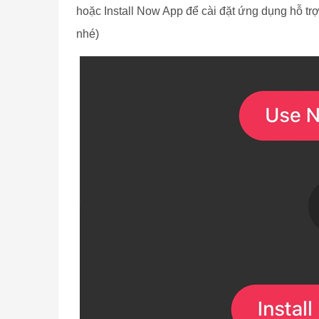
hoặc Install Now App để cài đặt ứng dụng hỗ trợ
nhé)