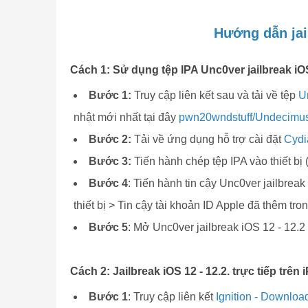
Hướng dẫn jail
Cách 1: Sử dụng tệp IPA Unc0ver jailbreak iOS
Bước 1:
Truy cập liên kết sau và tải về tệp
U
nhật mới nhất tại đây
pwn20wndstuff/Undecimu
Bước 2:
Tải về ứng dụng hỗ trợ cài đặt
Cydi
Bước 3:
Tiến hành chép tệp IPA vào thiết bị 
Bước 4
: Tiến hành tin cậy Unc0ver jailbreak
thiết bị > Tin cậy tài khoản ID Apple đã thêm tro
Bước 5
: Mở Unc0ver jailbreak iOS 12 - 12.2
Cách 2: Jailbreak iOS 12 - 12.2. trực tiếp trên
Bước 1
: Truy cập liên kết
Ignition - Downlo