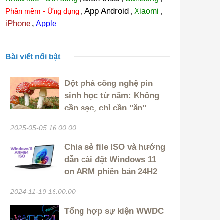
App Android
Phần mềm - Ứng dụng
,
,
Xiaomi
,
iPhone
,
Apple
Bài viết nổi bật
Đột phá công nghệ pin
sinh học từ nấm: Không
cần sạc, chỉ cần ''ăn''
2025-05-05 16:00:00
Chia sẻ file ISO và hướng
dẫn cài đặt Windows 11
on ARM phiên bản 24H2
2024-11-19 16:00:00
Tổng hợp sự kiện WWDC