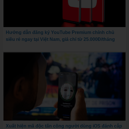
Hướng dẫn đăng ký YouTube Premium chính chủ
siêu rẻ ngay tại Việt Nam, giá chỉ từ 25.000Đ/tháng
Xuất hiện mã độc tấn công người dùng iOS đánh cắp