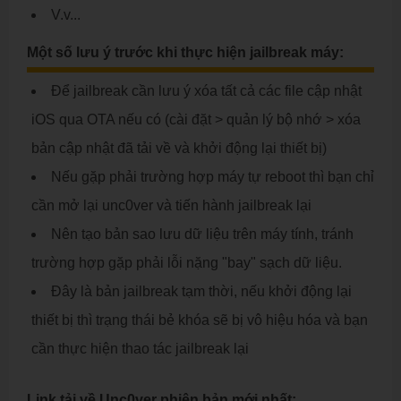
V.v...
Một số lưu ý trước khi thực hiện jailbreak máy:
Để jailbreak cần lưu ý xóa tất cả các file cập nhật
iOS qua OTA nếu có (cài đặt > quản lý bộ nhớ > xóa
bản cập nhật đã tải về và khởi động lại thiết bị)
Nếu gặp phải trường hợp máy tự reboot thì bạn chỉ
cần mở lại unc0ver và tiến hành jailbreak lại
Nên tạo bản sao lưu dữ liệu trên máy tính, tránh
trường hợp gặp phải lỗi nặng "bay" sạch dữ liệu.
Đây là bản jailbreak tạm thời, nếu khởi động lại
thiết bị thì trạng thái bẻ khóa sẽ bị vô hiệu hóa và bạn
cần thực hiện thao tác jailbreak lại
Link tải về Unc0ver phiên bản mới nhất: