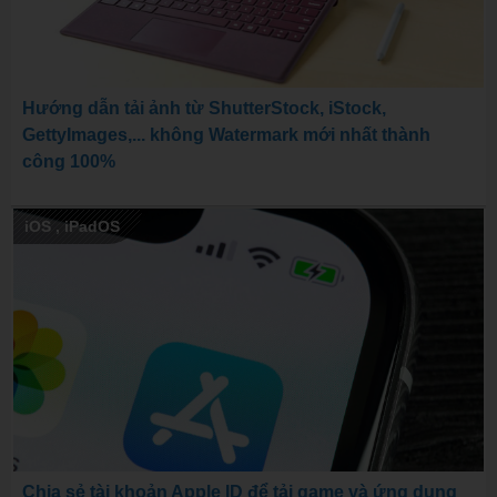
Hướng dẫn tải ảnh từ ShutterStock, iStock,
GettyImages,... không Watermark mới nhất thành
công 100%
iOS
,
iPadOS
Chia sẻ tài khoản Apple ID để tải game và ứng dụng