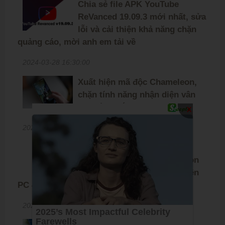
Chia sẻ file APK YouTube
ReVanced 19.09.3 mới nhất, sửa
lỗi và cải thiện khả năng chặn
quảng cáo, mời anh em tải về
2024-03-28 16:30:00
Xuất hiện mã độc Chameleon,
chặn tính năng nhận diện vân
tay để ăn cắp mã PIN
X
2023-12-27 10:20:00
Chia sẻ file ISO tiny11 core:
phiên bản Windows 11 rút gọn
chỉ nặng 2GB, chạy mượt trên
PC 4GB RAM
2023-10-31 14:35:00