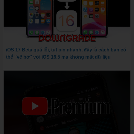
iOS 17 Beta quá lỗi, tụt pin nhanh, đây là cách bạn có
thể ''về bờ'' với iOS 16.5 mà không mất dữ liệu