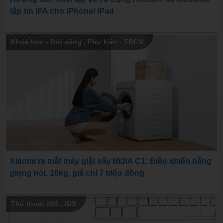
tập tin IPA cho iPhone/ iPad
Khoa học - Đời sống
,
Phụ kiện - TBCN
Xiaomi ra mắt máy giặt sấy MIJIA C1: Điều khiển bằng
giọng nói, 10kg, giá chỉ 7 triệu đồng
Thủ thuật iOS
,
iOS