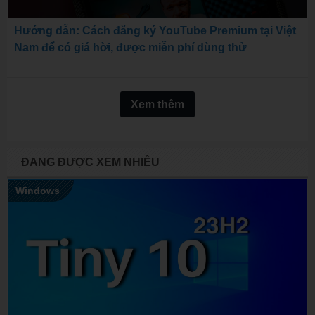
Hướng dẫn: Cách đăng ký YouTube Premium tại Việt
Nam để có giá hời, được miễn phí dùng thử
Xem thêm
ĐANG ĐƯỢC XEM NHIỀU
Windows