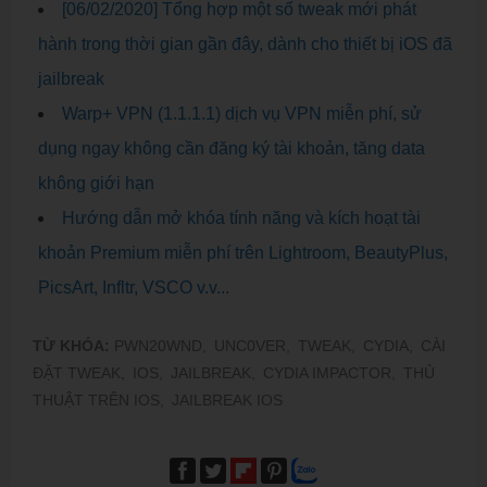
[06/02/2020] Tổng hợp một số tweak mới phát
hành trong thời gian gần đây, dành cho thiết bị iOS đã
jailbreak
Warp+ VPN (1.1.1.1) dịch vụ VPN miễn phí, sử
dụng ngay không cần đăng ký tài khoản, tăng data
không giới hạn
Hướng dẫn mở khóa tính năng và kích hoạt tài
khoản Premium miễn phí trên Lightroom, BeautyPlus,
PicsArt, Infltr, VSCO v.v...
TỪ KHÓA:
PWN20WND,
UNC0VER,
TWEAK,
CYDIA,
CÀI
ĐẶT TWEAK,
IOS,
JAILBREAK,
CYDIA IMPACTOR,
THỦ
THUẬT TRÊN IOS,
JAILBREAK IOS