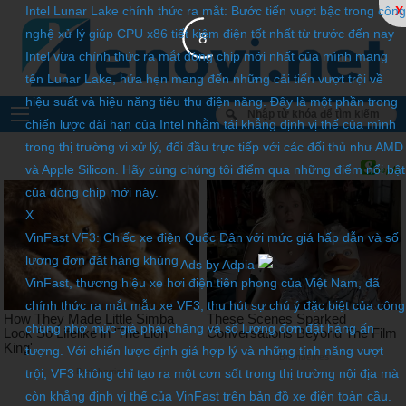
Intel Lunar Lake chính thức ra mắt: Bước tiến vượt bậc trong công
X
nghệ xử lý giúp CPU x86 tiết kiệm điện tốt nhất từ trước đến nay
6
Intel vừa chính thức ra mắt dòng chip mới nhất của mình mang
tên Lunar Lake, hứa hẹn mang đến những cải tiến vượt trội về
hiệu suất và hiệu năng tiêu thụ điện năng. Đây là một phần trong
chiến lược dài hạn của Intel nhằm tái khẳng định vị thế của mình
trong thị trường vi xử lý, đối đầu trực tiếp với các đối thủ như AMD
và Apple Silicon. Hãy cùng chúng tôi điểm qua những điểm nổi bật
của dòng chip mới này.
X
VinFast VF3: Chiếc xe điện Quốc Dân với mức giá hấp dẫn và số
lượng đơn đặt hàng khủng
Ads by Adpia
VinFast, thương hiệu xe hơi điện tiên phong của Việt Nam, đã
chính thức ra mắt mẫu xe VF3, thu hút sự chú ý đặc biệt của công
chúng nhờ mức giá phải chăng và số lượng đơn đặt hàng ấn
tượng. Với chiến lược định giá hợp lý và những tính năng vượt
trội, VF3 không chỉ tạo ra một cơn sốt trong thị trường nội địa mà
còn khẳng định vị thế của VinFast trên bản đồ xe điện toàn cầu.