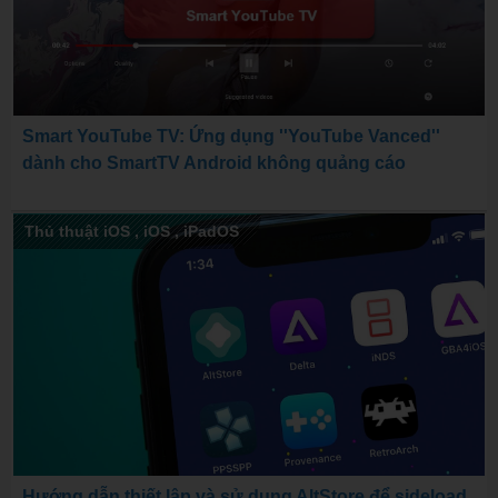
Smart YouTube TV: Ứng dụng ''YouTube Vanced''
dành cho SmartTV Android không quảng cáo
Thủ thuật iOS
,
iOS
,
iPadOS
Hướng dẫn thiết lập và sử dụng AltStore để sideload