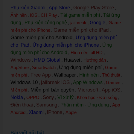
Google Play Store
Phụ kiện Xiaomi
,
App Store
,
,
Ảnh nền
,
iOS
,
CH Play
,
Tải game miễn phí
,
Tải ứng
dụng
,
Phụ kiện công nghệ
,
jailbreak
,
Google
,
Game
Game miễn phí cho iPad
miễn phí cho iPhone
,
,
Game miễn phí cho Android
,
Ứng dụng miễn phí
cho iPad
,
Ứng dụng miễn phí cho iPhone
,
Ứng
dụng miễn phí cho Android
,
Hình nền full HD
,
Windows
Huawei
,
HMD Global
,
,
Hướng dẫn
,
Ứng dụng miễn phí
AppStore
,
Smartwatch
,
,
Game
Free App
Wallpaper
miễn phí
,
,
,
Hình nền
,
Thủ thuật
,
Windows 10
jailbreak iOS
,
,
App Windows
,
Games
,
Miễn phí bản quyền
Microsoft
App iOS
Miễn phí
,
,
,
,
Sony
Nokia
,
OPPO
,
,
Vi xử lý
,
Khoa học - Đời sống
,
Điện thoại
Samsung
,
,
Phần mềm - Ứng dụng
,
App
iPhone
Android
,
Xiaomi
,
,
Apple
Bài viết nổi bật