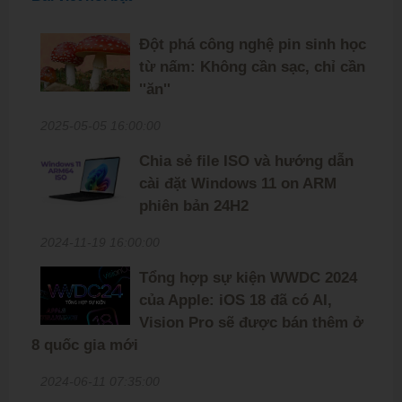
Đột phá công nghệ pin sinh học
từ nấm: Không cần sạc, chỉ cần
''ăn''
2025-05-05 16:00:00
Chia sẻ file ISO và hướng dẫn
cài đặt Windows 11 on ARM
phiên bản 24H2
2024-11-19 16:00:00
Tổng hợp sự kiện WWDC 2024
của Apple: iOS 18 đã có AI,
Vision Pro sẽ được bán thêm ở
8 quốc gia mới
2024-06-11 07:35:00