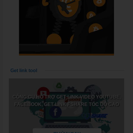
Get link tool
CÔNG CỤ HỖ TRỢ GET LINK VIDEO YOUTUBE,
FACEBOOK, GET LINK FSHARE TỐC DỘ CAO