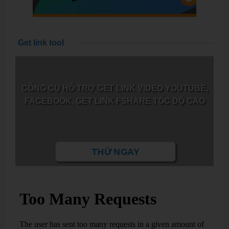
Get link tool
CÔNG CỤ HỖ TRỢ GET LINK VIDEO YOUTUBE,
FACEBOOK, GET LINK FSHARE TỐC DỘ CAO
THỬ NGAY