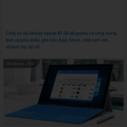
Chia sẻ tài khoản Apple ID để tải game và ứng dụng
bản quyền miễn phí trên App Store, mời anh em
nhanh tay tải về
Windows
,
iOS