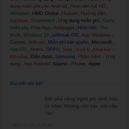
dụng miễn phí cho Android
Hình nền full HD
,
,
HMD Global
Huawei
Hướng dẫn
Windows
,
,
,
,
Ứng dụng miễn phí
AppStore
,
Smartwatch
,
,
Game
Free App
Wallpaper
miễn phí
,
,
,
Hình nền
,
Thủ
App Windows
thuật
,
Windows 10
,
jailbreak iOS
,
,
Games
Microsoft
,
Miễn phí
,
Miễn phí bản quyền
,
,
Nokia
App iOS
,
,
OPPO
,
Sony
,
Vi xử lý
,
Khoa học -
Điện thoại
Phần mềm - Ứng
Đời sống
,
,
Samsung
,
dụng
App Android
Xiaomi
iPhone
Apple
,
,
,
,
Bài viết nổi bật
Đột phá công nghệ pin sinh học
từ nấm: Không cần sạc, chỉ cần
''ăn''
2025-05-05 16:00:00