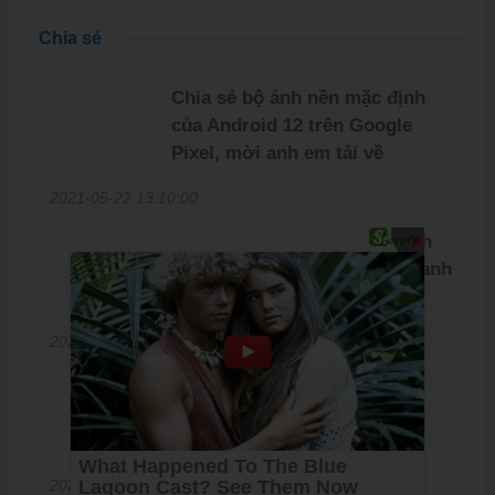
Chia sẻ
Chia sẻ bộ ảnh nền mặc định
của Android 12 trên Google
Pixel, mời anh em tải về
2021-05-22 13:10:00
Chia sẻ bộ hình nền mặc định
X
trên Galaxy S21 series, mời anh
em tải về sử dụng
2020-12-19 13:35:00
Chia sẻ bộ ảnh nền cho máy
tính cực đẹp chất lượng cao,
mời anh em tải về
2020-12-13 17:00:00