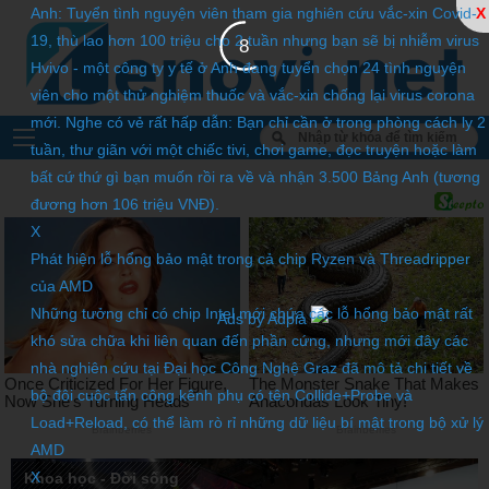
Anh: Tuyển tình nguyện viên tham gia nghiên cứu vắc-xin Covid-
X
19, thù lao hơn 100 triệu cho 2 tuần nhưng bạn sẽ bị nhiễm virus
6
Hvivo - một công ty y tế ở Anh đang tuyển chọn 24 tình nguyện
viên cho một thử nghiệm thuốc và vắc-xin chống lại virus corona
mới. Nghe có vẻ rất hấp dẫn: Bạn chỉ cần ở trong phòng cách ly 2
tuần, thư giãn với một chiếc tivi, chơi game, đọc truyện hoặc làm
bất cứ thứ gì bạn muốn rồi ra về và nhận 3.500 Bảng Anh (tương
đương hơn 106 triệu VNĐ).
X
Phát hiện lỗ hổng bảo mật trong cả chip Ryzen và Threadripper
của AMD
Những tưởng chỉ có chip Intel mới chứa các lỗ hổng bảo mật rất
Ads by Adpia
khó sửa chữa khi liên quan đến phần cứng, nhưng mới đây các
nhà nghiên cứu tại Đại học Công Nghệ Graz đã mô tả chi tiết về
bộ đôi cuộc tấn công kênh phụ có tên Collide+Probe và
Load+Reload, có thể làm rò rỉ những dữ liệu bí mật trong bộ xử lý
AMD
X
Khoa học - Đời sống