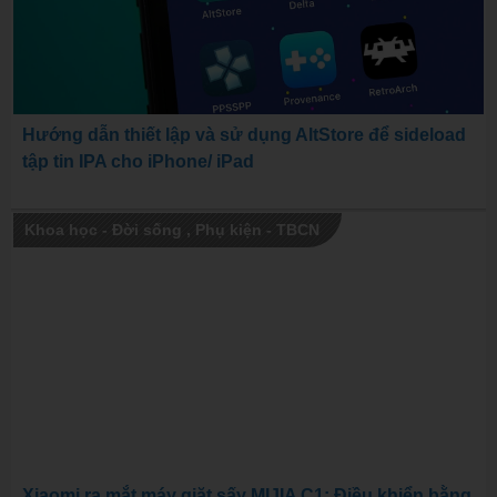
Hướng dẫn thiết lập và sử dụng AltStore để sideload
tập tin IPA cho iPhone/ iPad
Khoa học - Đời sống
,
Phụ kiện - TBCN
Xiaomi ra mắt máy giặt sấy MIJIA C1: Điều khiển bằng