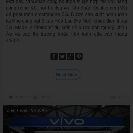
Mới đây, VinSmart công bố thỏa thuận hợp tác với hãng
công nghệ Kết nối Fujitsu và Tập đoàn Qualcomm (Mỹ)
để phát triển smartphone 5G. Được sản xuất hoàn toàn
tại Khu công nghệ cao Hòa Lạc (Hà Nội), chiếc điện thoại
5G “Made in Vietnam” dự kiến sẽ được bán tại Mỹ, châu
Âu và các thị trường khác trên toàn cầu vào tháng
4/2020.
Read More
0
comment
|
0
share
1422
Điện thoại
,
VR & AR