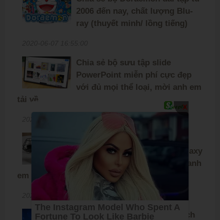
2006 đến nay, chất lượng Blu-
ray (thuyết minh/ lồng tiếng)
2020-06-07 16:55:00
Chia sẻ bộ sưu tập slide
PowerPoint miễn phí cực đẹp
với đủ mọi thể loại, mời anh em
tải về
X
2020-03-31 09:03:00
Chia sẻ bộ ảnh nền đặc biệt
dành riêng cho Samsung Galaxy
S20, S20+ và S20 Ultra, mời anh
em tải về
2020-02-26 11:30:00
Chia sẻ bộ ảnh nền được trích