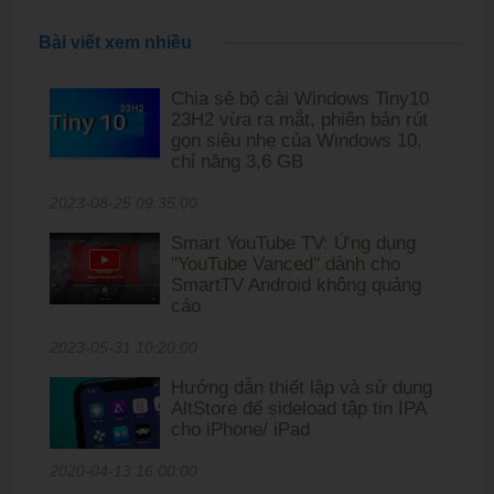
Bài viết xem nhiều
Chia sẻ bộ cài Windows Tiny10
23H2 vừa ra mắt, phiên bản rút
gọn siêu nhẹ của Windows 10,
chỉ nặng 3,6 GB
2023-08-25 09:35:00
Smart YouTube TV: Ứng dụng
''YouTube Vanced'' dành cho
SmartTV Android không quảng
cáo
2023-05-31 10:20:00
Hướng dẫn thiết lập và sử dụng
AltStore để sideload tập tin IPA
cho iPhone/ iPad
2020-04-13 16:00:00