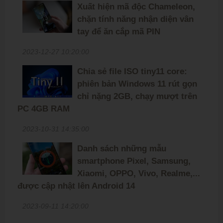
Xuất hiện mã độc Chameleon,
chặn tính năng nhận diện vân
tay để ăn cắp mã PIN
2023-12-27 10:20:00
Chia sẻ file ISO tiny11 core:
phiên bản Windows 11 rút gọn
chỉ nặng 2GB, chạy mượt trên
PC 4GB RAM
2023-10-31 14:35:00
Danh sách những mẫu
smartphone Pixel, Samsung,
Xiaomi, OPPO, Vivo, Realme,...
được cập nhật lên Android 14
2023-09-11 14:20:00