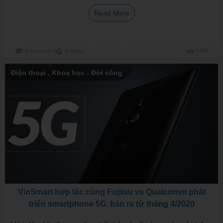
Read More
0
comment
|
0
share
1339
Điện thoại
,
Khoa học - Đời sống
VinSmart hợp tác cùng Fujitsu vs Qualcomm phát
triển smartphone 5G, bán ra từ tháng 4/2020