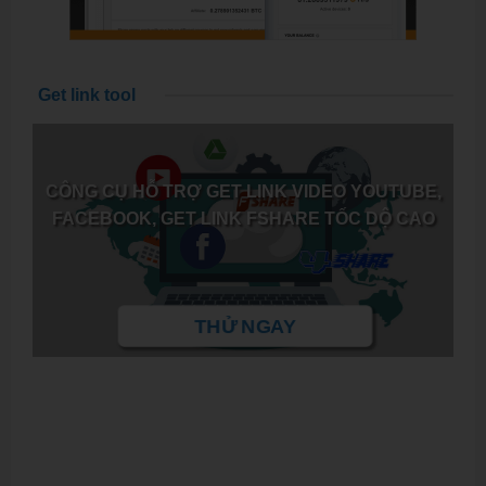
Get link tool
CÔNG CỤ HỖ TRỢ GET LINK VIDEO YOUTUBE,
FACEBOOK, GET LINK FSHARE TỐC DỘ CAO
THỬ NGAY