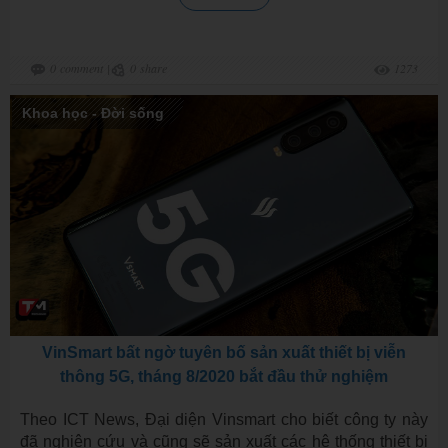
0
comment
|
0
share
1273
Khoa học - Đời sống
VinSmart bất ngờ tuyên bố sản xuất thiết bị viễn
thông 5G, tháng 8/2020 bắt đầu thử nghiệm
Theo ICT News, Đại diện Vinsmart cho biết công ty này
đã nghiên cứu và cũng sẽ sản xuất các hệ thống thiết bị