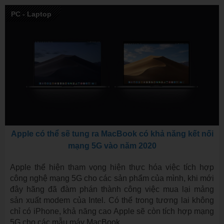
PC - Laptop
Apple có thể sẽ tung ra MacBook có khả năng kết nối
mạng 5G vào năm 2020
Apple thể hiện tham vọng hiện thực hóa việc tích hợp
công nghệ mạng 5G cho các sản phẩm của mình, khi mới
đây hãng đã đàm phán thành công việc mua lại mảng
sản xuất modem của Intel. Có thể trong tương lai không
chỉ có iPhone, khả năng cao Apple sẽ còn tích hợp mạng
5G cho các mẫu máy MacBook.