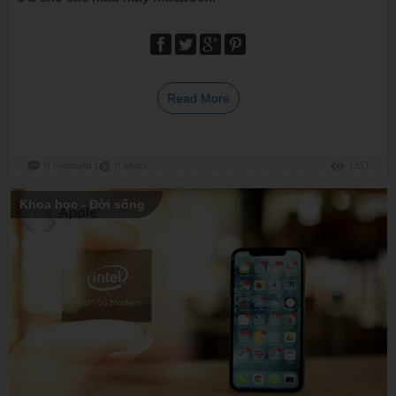
Read More
0
comment
|
0
share
1251
Khoa học - Đời sống