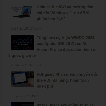
Chia sẻ file ISO và hướng dẫn
cài đặt Windows 11 on ARM
phiên bản 24H2
2024-11-19 16:00:00
Tổng hợp sự kiện WWDC 2024
của Apple: iOS 18 đã có AI,
Vision Pro sẽ được bán thêm ở
8 quốc gia mới
2024-06-11 07:35:00
PDFgear: Phần mềm chuyển đổi
file PDF đa năng, hoàn toàn
miễn phí
2024-06-07 13:40:00
Intel Lunar Lake chính thức ra