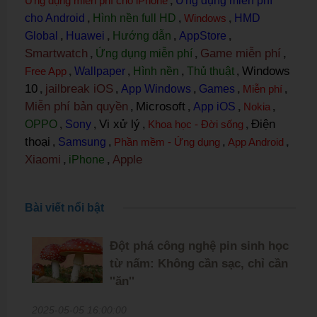
Ứng dụng miễn phí cho iPhone
,
Ứng dụng miễn phí
cho Android
,
Hình nền full HD
,
Windows
,
HMD
Global
,
Huawei
,
Hướng dẫn
,
AppStore
,
Smartwatch
Game miễn phí
,
Ứng dụng miễn phí
,
,
Windows
Free App
,
Wallpaper
,
Hình nền
,
Thủ thuật
,
10
jailbreak iOS
,
,
App Windows
,
Games
,
Miễn phí
,
Miễn phí bản quyền
Microsoft
,
,
App iOS
,
Nokia
,
Vi xử lý
Điện
OPPO
,
Sony
,
,
Khoa học - Đời sống
,
thoại
,
Samsung
,
Phần mềm - Ứng dụng
,
App Android
,
Xiaomi
Apple
,
iPhone
,
Bài viết nổi bật
Đột phá công nghệ pin sinh học
từ nấm: Không cần sạc, chỉ cần
''ăn''
2025-05-05 16:00:00