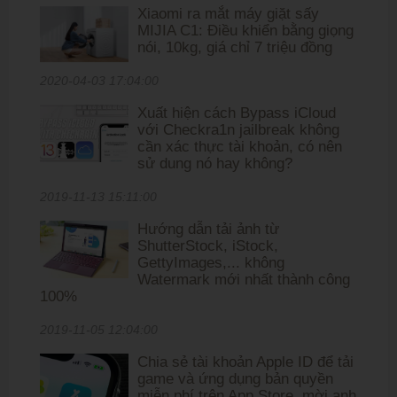
Xiaomi ra mắt máy giặt sấy
MIJIA C1: Điều khiển bằng giọng
nói, 10kg, giá chỉ 7 triệu đồng
2020-04-03 17:04:00
Xuất hiện cách Bypass iCloud
với Checkra1n jailbreak không
cần xác thực tài khoản, có nên
sử dung nó hay không?
2019-11-13 15:11:00
Hướng dẫn tải ảnh từ
ShutterStock, iStock,
GettyImages,... không
Watermark mới nhất thành công
100%
2019-11-05 12:04:00
Chia sẻ tài khoản Apple ID để tải
game và ứng dụng bản quyền
miễn phí trên App Store, mời anh