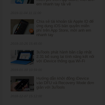
em nhanh tay tải về
2019-11-04 11:11:00
Chia sẻ tài khoản tải Apple ID để
ứng dụng iOS bản quyền miễn
phí trên App Store, mời anh em
nhanh tay
2019-10-25 15:45:00
3uTools phát hành bản cập nhật
2.31 bổ sung lại tính năng kết nối
với iDevice thông qua Wi-Fi
2019-01-10 10:59:00
Hướng dẫn khởi động iDevice
vào DFU và Recovery Mode đơn
giản với 3uTools
2018-12-07 15:12:00