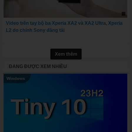
Video trên tay bộ ba Xperia XA2 và XA2 Ultra, Xperia
L2 do chính Sony đăng tải
Xem thêm
ĐANG ĐƯỢC XEM NHIỀU
Windows