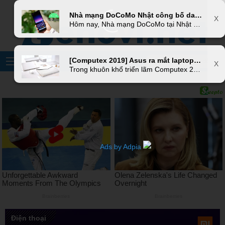
X
Nhà mạng DoCoMo Nhật công bố danh sách các máy Xperia được cập nhật Android 10
X
6
Hôm nay, Nhà mạng DoCoMo tại Nhật Bản đã đăng tải danh sách những thiết bị Xperia được cập nhật lên hệ điều hành Android 10. Hầu hết các mẫu flagship được ra mắt từ 2018 trở đi sẽ đều nhận được phiên bản Android mới đến từ Google.
[Computex 2019] Asus ra mắt laptop ZenBook vỏ da đính vàng cùng ZenFone 6 12GB RAM để kỷ niệm 30 năm thành lập
X
Trong khuôn khổ triển lãm Computex 2019 đang diễn ra, nhà sản xuất Asus đã ra mắt chiếc laptop ZenBook Edition 30 và một phiên bản đặt biệt của chiếc smartphone ZenFone 6 với tên gọi ZenFone 6 Edition 30 nhân kỷ niệm 30 năm thành lập và phát triển của hãng.
Ads by Adpia
Điện thoại