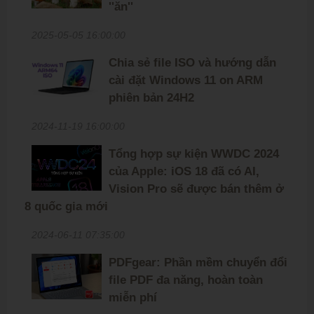
''ăn''
2025-05-05 16:00:00
Chia sẻ file ISO và hướng dẫn
cài đặt Windows 11 on ARM
phiên bản 24H2
2024-11-19 16:00:00
Tổng hợp sự kiện WWDC 2024
của Apple: iOS 18 đã có AI,
Vision Pro sẽ được bán thêm ở
8 quốc gia mới
2024-06-11 07:35:00
PDFgear: Phần mềm chuyển đổi
file PDF đa năng, hoàn toàn
miễn phí