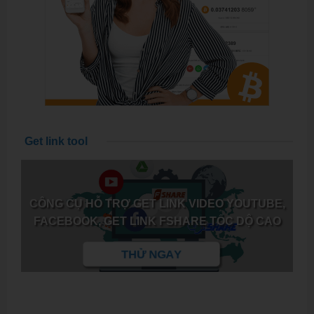
Get link tool
CÔNG CỤ HỖ TRỢ GET LINK VIDEO YOUTUBE,
FACEBOOK, GET LINK FSHARE TỐC DỘ CAO
THỬ NGAY