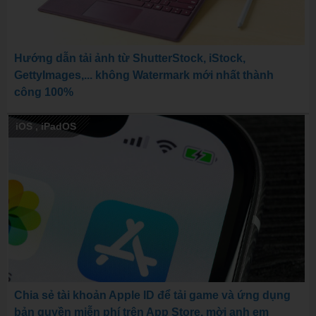
Hướng dẫn tải ảnh từ ShutterStock, iStock,
GettyImages,... không Watermark mới nhất thành
công 100%
iOS
,
iPadOS
Chia sẻ tài khoản Apple ID để tải game và ứng dụng
bản quyền miễn phí trên App Store, mời anh em