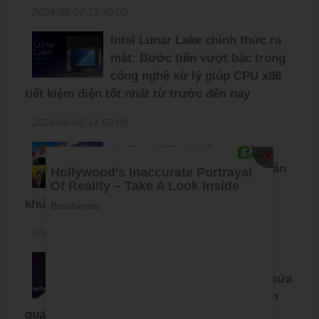
2024-06-07 13:40:00
Intel Lunar Lake chính thức ra
mắt: Bước tiến vượt bậc trong
công nghệ xử lý giúp CPU x86
tiết kiệm điện tốt nhất từ trước đến nay
2024-06-05 14:50:00
VinFast VF3: Chiếc xe điện
X
Quốc Dân với mức giá hấp dẫn
và số lượng đơn đặt hàng
khủng
2024-05-30 16:00:00
Chia sẻ file APK YouTube
ReVanced 19.09.3 mới nhất, sửa
lỗi và cải thiện khả năng chặn
quảng cáo, mời anh em tải về