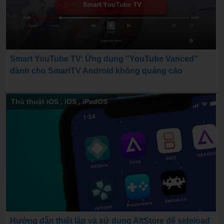
Smart YouTube TV: Ứng dụng ''YouTube Vanced''
dành cho SmartTV Android không quảng cáo
Thủ thuật iOS
,
iOS
,
iPadOS
Hướng dẫn thiết lập và sử dụng AltStore để sideload