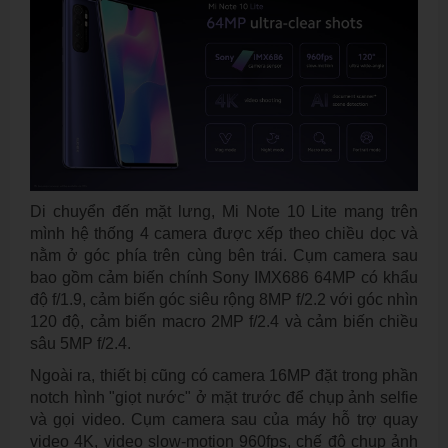
Di chuyển đến mặt lưng, Mi Note 10 Lite mang trên
mình hệ thống 4 camera được xếp theo chiều dọc và
nằm ở góc phía trên cùng bên trái. Cụm camera sau
bao gồm cảm biến chính Sony IMX686 64MP có khẩu
độ f/1.9, cảm biến góc siêu rộng 8MP f/2.2 với góc nhìn
120 độ, cảm biến macro 2MP f/2.4 và cảm biến chiều
sâu 5MP f/2.4.
Ngoài ra, thiết bị cũng có camera 16MP đặt trong phần
notch hình "giọt nước" ở mặt trước để chụp ảnh selfie
và gọi video. Cụm camera sau của máy hỗ trợ quay
video 4K, video slow-motion 960fps, chế độ chụp ảnh