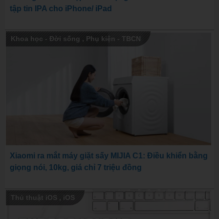
tập tin IPA cho iPhone/ iPad
Khoa học - Đời sống
,
Phụ kiện - TBCN
Xiaomi ra mắt máy giặt sấy MIJIA C1: Điều khiển bằng
giọng nói, 10kg, giá chỉ 7 triệu đồng
Thủ thuật iOS
,
iOS