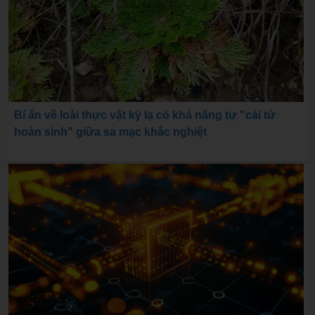
Bí ẩn về loài thực vật kỳ lạ có khả năng tự "cải tử
hoàn sinh" giữa sa mạc khắc nghiệt