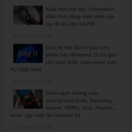
Xuất hiện mã độc Chameleon,
chặn tính năng nhận diện vân
tay để ăn cắp mã PIN
2023-12-27 10:20:00
Chia sẻ file ISO tiny11 core:
phiên bản Windows 11 rút gọn
chỉ nặng 2GB, chạy mượt trên
PC 4GB RAM
2023-10-31 14:35:00
Danh sách những mẫu
smartphone Pixel, Samsung,
Xiaomi, OPPO, Vivo, Realme,...
được cập nhật lên Android 14
2023-09-11 14:20:00