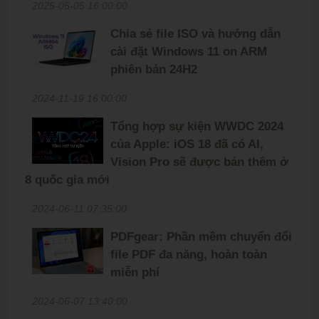
2025-05-05 16:00:00
Chia sẻ file ISO và hướng dẫn
cài đặt Windows 11 on ARM
phiên bản 24H2
2024-11-19 16:00:00
Tổng hợp sự kiện WWDC 2024
của Apple: iOS 18 đã có AI,
Vision Pro sẽ được bán thêm ở
8 quốc gia mới
2024-06-11 07:35:00
PDFgear: Phần mềm chuyển đổi
file PDF đa năng, hoàn toàn
miễn phí
2024-06-07 13:40:00