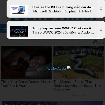
X
Chia sẻ file ISO và hướng dẫn cài đặt Windows 11 on ARM phiên bản 24H2
X
6
Microsoft đã chính thức phát hành file ISO cho hệ điều hành Windows 11 on ARM dành cho các thiết bị sử dụng SoC ARM như Qualcomm Snapdragon. Bây giờ người dùng Windows on ARM đã có thể cài đặt Windows sạch sẽ từ đầu hoàn toàn offline một cách chính thức trên PC chạy chip ARM64, bao gồm cả những mẫu laptop Copilot+ PC.
Tổng hợp sự kiện WWDC 2024 của Apple: iOS 18 đã có AI, Vision Pro sẽ được bán thêm ở 8 quốc gia mới
X
Tại sự WWDC 2024 vừa diễn ra, Apple đã công bố nhiều cập nhật phần mềm quan trọng và một số cải tiến lớn trong lĩnh vực trí tuệ nhân tạo (AI) với thuật ngữ riêng Apple Intelligence. Dưới đây là tổng hợp các sự kiện chính
Ads by Adpia