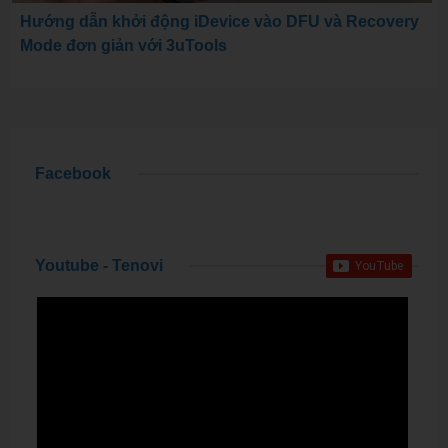
Hướng dẫn khởi động iDevice vào DFU và Recovery
Mode đơn giản với 3uTools
Facebook
Youtube - Tenovi