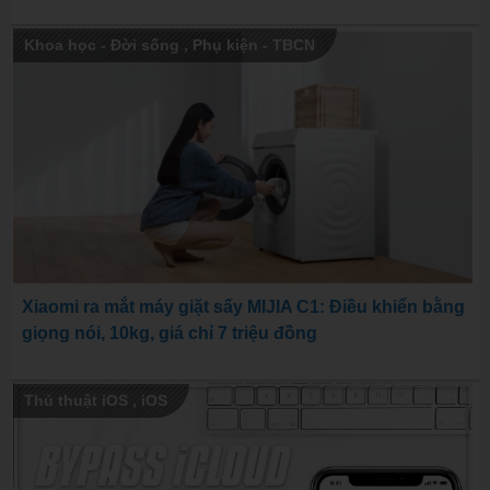
Khoa học - Đời sống
,
Phụ kiện - TBCN
Xiaomi ra mắt máy giặt sấy MIJIA C1: Điều khiển bằng
giọng nói, 10kg, giá chỉ 7 triệu đồng
Thủ thuật iOS
,
iOS