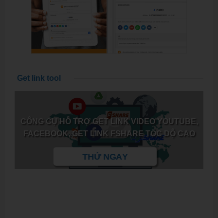
Get link tool
CÔNG CỤ HỖ TRỢ GET LINK VIDEO YOUTUBE,
FACEBOOK, GET LINK FSHARE TỐC DỘ CAO
THỬ NGAY