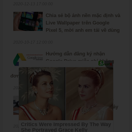
2020-12-13 17:00:00
Chia sẻ bộ ảnh nền mặc định và
Live Wallpaper trên Google
Pixel 5, mời anh em tải về dùng
2020-10-17 12:00:00
Hướng dẫn đăng ký nhận
Google Drive miễn phí không
X
giới hạn dung lượng cực kỳ
đơn giản
2020-07-16 16:24:00
Chia sẻ bộ ảnh nền tổng hợp
với hơn 300 tấm dành cho máy
tính, mời anh em tải về
2020-06-12 09:50:00