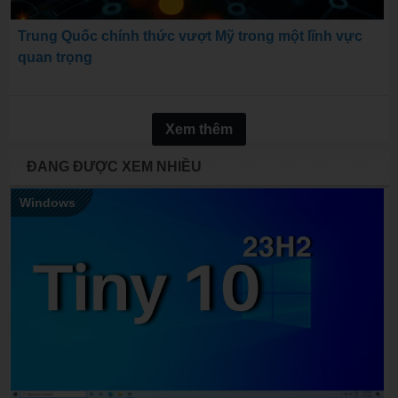
Trung Quốc chính thức vượt Mỹ trong một lĩnh vực
quan trọng
Xem thêm
ĐANG ĐƯỢC XEM NHIỀU
Windows