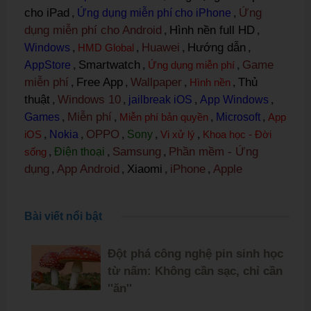
cho iPad
Ứng
,
Ứng dụng miễn phí cho iPhone
,
dụng miễn phí cho Android
Hình nền full HD
,
,
Huawei
Hướng dẫn
Windows
,
HMD Global
,
,
,
Smartwatch
Game
AppStore
,
,
Ứng dụng miễn phí
,
miễn phí
Free App
Wallpaper
Thủ
,
,
,
Hình nền
,
thuật
Windows 10
,
,
jailbreak iOS
,
App Windows
,
Miễn phí
Games
,
,
Miễn phí bản quyền
,
Microsoft
,
App
OPPO
iOS
,
Nokia
,
,
Sony
,
Vi xử lý
,
Khoa học - Đời
Samsung
Phần mềm - Ứng
sống
,
Điện thoại
,
,
dụng
App Android
Xiaomi
iPhone
Apple
,
,
,
,
Bài viết nổi bật
Đột phá công nghệ pin sinh học
từ nấm: Không cần sạc, chỉ cần
''ăn''