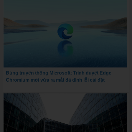
Đúng truyền thống Microsoft: Trình duyệt Edge
Chromium mới vừa ra mắt đã dính lỗi cài đặt