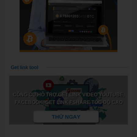
Get link tool
CÔNG CỤ HỖ TRỢ GET LINK VIDEO YOUTUBE,
FACEBOOK, GET LINK FSHARE TỐC DỘ CAO
THỬ NGAY