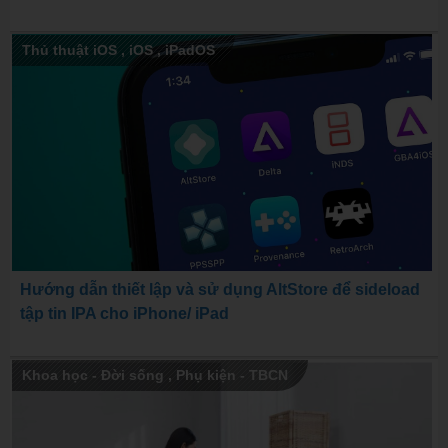
Thủ thuật iOS
,
iOS
,
iPadOS
Hướng dẫn thiết lập và sử dụng AltStore để sideload
tập tin IPA cho iPhone/ iPad
Khoa học - Đời sống
,
Phụ kiện - TBCN