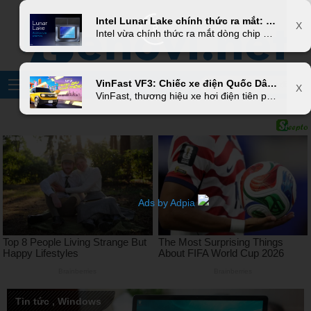
X
Intel Lunar Lake chính thức ra mắt: Bước tiến vượt bậc trong công nghệ xử lý giúp CPU x86 tiết kiệm điện tốt nhất từ trước đến nay
X
6
Intel vừa chính thức ra mắt dòng chip mới nhất của mình mang tên Lunar Lake, hứa hẹn mang đến những cải tiến vượt trội về hiệu suất và hiệu năng tiêu thụ điện năng. Đây là một phần trong chiến lược dài hạn của Intel nhằm tái khẳng định vị thế của mình trong thị trường vi xử lý, đối đầu trực tiếp với các đối thủ như AMD và Apple Silicon. Hãy cùng chúng tôi điểm qua những điểm nổi bật của dòng chip mới này.
VinFast VF3: Chiếc xe điện Quốc Dân với mức giá hấp dẫn và số lượng đơn đặt hàng khủng
X
VinFast, thương hiệu xe hơi điện tiên phong của Việt Nam, đã chính thức ra mắt mẫu xe VF3, thu hút sự chú ý đặc biệt của công chúng nhờ mức giá phải chăng và số lượng đơn đặt hàng ấn tượng. Với chiến lược định giá hợp lý và những tính năng vượt trội, VF3 không chỉ tạo ra một cơn sốt trong thị trường nội địa mà còn khẳng định vị thế của VinFast trên bản đồ xe điện toàn cầu.
Ads by Adpia
Tin tức
,
Windows