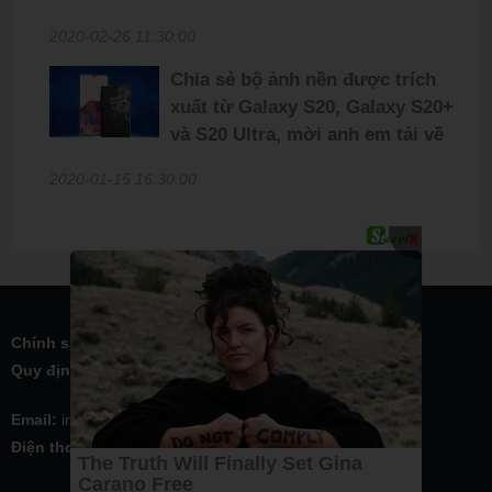
2020-02-26 11:30:00
Chia sẻ bộ ảnh nền được trích
xuất từ Galaxy S20, Galaxy S20+
và S20 Ultra, mời anh em tải về
2020-01-15 16:30:00
X
Chính sách bảo mật
Quy định - điều khoản
Email:
inmylove2013@hotmail.com
Điện thoại:
0938 330 757