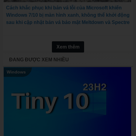
Cách khắc phục khi bản vá lỗi của Microsoft khiến
Windows 7/10 bị màn hình xanh, không thể khởi động
sau khi cập nhật bản vá bảo mật Meltdown và Spectre
Xem thêm
ĐANG ĐƯỢC XEM NHIỀU
Windows