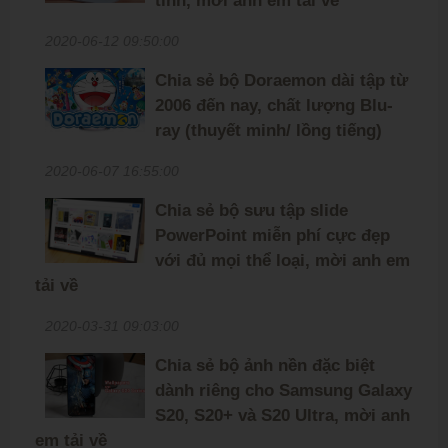
tính, mời anh em tải về
2020-06-12 09:50:00
Chia sẻ bộ Doraemon dài tập từ
2006 đến nay, chất lượng Blu-
ray (thuyết minh/ lồng tiếng)
2020-06-07 16:55:00
Chia sẻ bộ sưu tập slide
PowerPoint miễn phí cực đẹp
với đủ mọi thể loại, mời anh em
tải về
2020-03-31 09:03:00
Chia sẻ bộ ảnh nền đặc biệt
dành riêng cho Samsung Galaxy
S20, S20+ và S20 Ultra, mời anh
em tải về