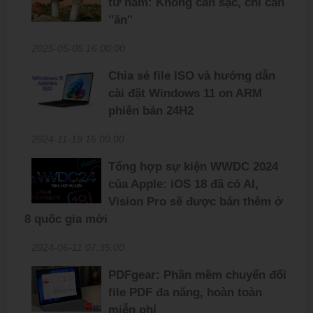
từ nấm: Không cần sạc, chỉ cần
''ăn''
2025-05-05 16:00:00
Chia sẻ file ISO và hướng dẫn
cài đặt Windows 11 on ARM
phiên bản 24H2
2024-11-19 16:00:00
Tổng hợp sự kiện WWDC 2024
của Apple: iOS 18 đã có AI,
Vision Pro sẽ được bán thêm ở
8 quốc gia mới
2024-06-11 07:35:00
PDFgear: Phần mềm chuyển đổi
file PDF đa năng, hoàn toàn
miễn phí