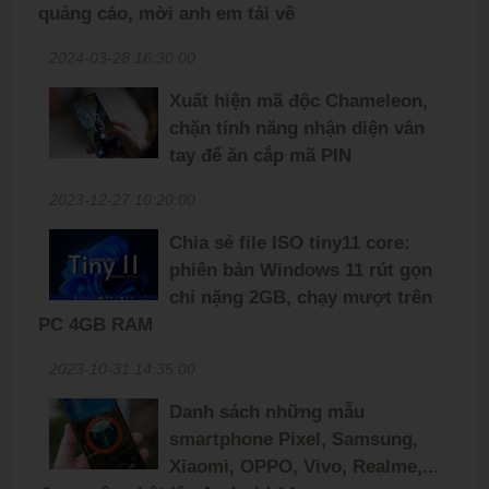
quảng cáo, mời anh em tải về
2024-03-28 16:30:00
Xuất hiện mã độc Chameleon,
chặn tính năng nhận diện vân
tay để ăn cắp mã PIN
2023-12-27 10:20:00
Chia sẻ file ISO tiny11 core:
phiên bản Windows 11 rút gọn
chỉ nặng 2GB, chạy mượt trên
PC 4GB RAM
2023-10-31 14:35:00
Danh sách những mẫu
smartphone Pixel, Samsung,
Xiaomi, OPPO, Vivo, Realme,...