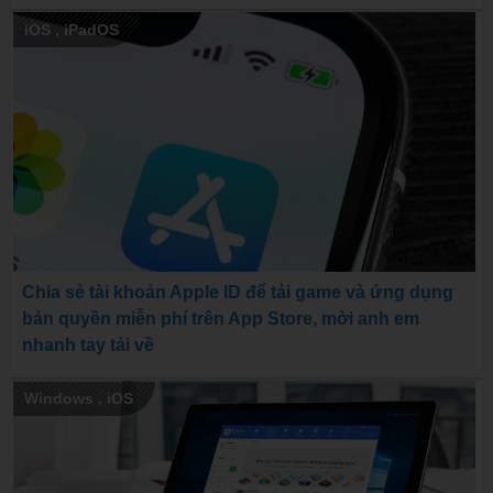
iOS
,
iPadOS
Chia sẻ tài khoản Apple ID để tải game và ứng dụng
bản quyền miễn phí trên App Store, mời anh em
nhanh tay tải về
Windows
,
iOS