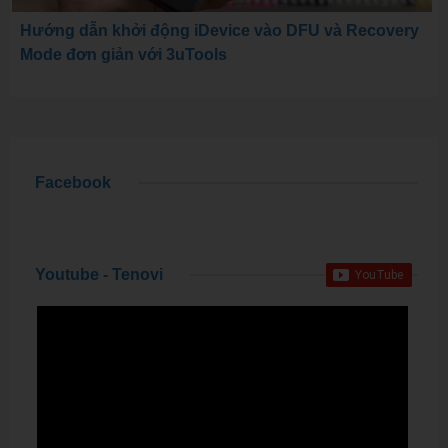
Hướng dẫn khởi động iDevice vào DFU và Recovery
Mode đơn giản với 3uTools
Facebook
Youtube - Tenovi