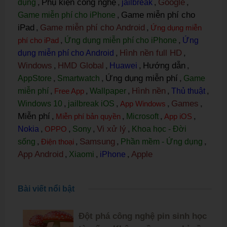
Phụ kiện công nghệ
Google
dụng
,
,
jailbreak
,
,
Game miễn phí cho
Game miễn phí cho iPhone
,
iPad
Game miễn phí cho Android
,
,
Ứng dụng miễn
phí cho iPad
,
Ứng dụng miễn phí cho iPhone
,
Ứng
Hình nền full HD
dụng miễn phí cho Android
,
,
Windows
HMD Global
Hướng dẫn
,
,
Huawei
,
,
Ứng dụng miễn phí
AppStore
,
Smartwatch
,
,
Game
Hình nền
miễn phí
,
Free App
,
Wallpaper
,
,
Thủ thuật
,
Games
Windows 10
,
jailbreak iOS
,
App Windows
,
,
Miễn phí
,
Miễn phí bản quyền
,
Microsoft
,
App iOS
,
Vi xử lý
Nokia
,
OPPO
,
Sony
,
,
Khoa học - Đời
Samsung
sống
,
Điện thoại
,
,
Phần mềm - Ứng dụng
,
App Android
Apple
,
Xiaomi
,
iPhone
,
Bài viết nổi bật
Đột phá công nghệ pin sinh học