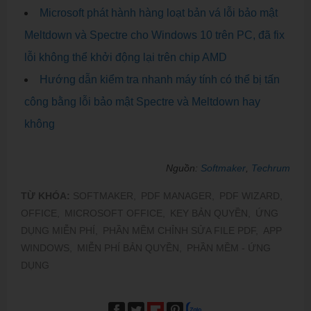
Microsoft phát hành hàng loạt bản vá lỗi bảo mật
Meltdown và Spectre cho Windows 10 trên PC, đã fix
lỗi không thể khởi động lại trên chip AMD
Hướng dẫn kiểm tra nhanh máy tính có thể bị tấn
công bằng lỗi bảo mật Spectre và Meltdown hay
không
Nguồn:
Softmaker
,
Techrum
TỪ KHÓA:
SOFTMAKER,
PDF MANAGER,
PDF WIZARD,
OFFICE,
MICROSOFT OFFICE,
KEY BẢN QUYỀN,
ỨNG
DỤNG MIỄN PHÍ,
PHẦN MỀM CHỈNH SỬA FILE PDF,
APP
WINDOWS,
MIỄN PHÍ BẢN QUYỀN,
PHẦN MỀM - ỨNG
DỤNG