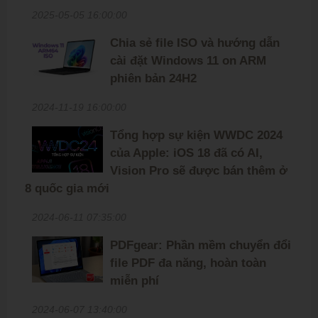
2025-05-05 16:00:00
Chia sẻ file ISO và hướng dẫn
cài đặt Windows 11 on ARM
phiên bản 24H2
2024-11-19 16:00:00
Tổng hợp sự kiện WWDC 2024
của Apple: iOS 18 đã có AI,
Vision Pro sẽ được bán thêm ở
8 quốc gia mới
2024-06-11 07:35:00
PDFgear: Phần mềm chuyển đổi
file PDF đa năng, hoàn toàn
miễn phí
2024-06-07 13:40:00