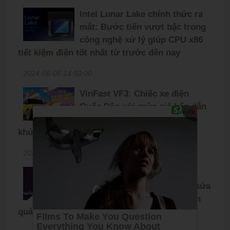
Intel Lunar Lake chính thức ra
mắt: Bước tiến vượt bậc trong
công nghệ xử lý giúp CPU x86
tiết kiệm điện tốt nhất từ trước đến nay
2024-06-05 14:50:00
VinFast VF3: Chiếc xe điện
Quốc Dân với mức giá hấp dẫn
X
và số lượng đơn đặt hàng
khủng
2024-05-30 16:00:00
Chia sẻ file APK YouTube
ReVanced 19.09.3 mới nhất, sửa
lỗi và cải thiện khả năng chặn
quảng cáo, mời anh em tải về