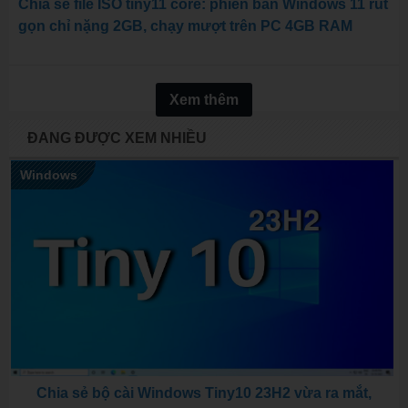
Chia sẻ file ISO tiny11 core: phiên bản Windows 11 rút
gọn chỉ nặng 2GB, chạy mượt trên PC 4GB RAM
Xem thêm
ĐANG ĐƯỢC XEM NHIỀU
Windows
Chia sẻ bộ cài Windows Tiny10 23H2 vừa ra mắt,