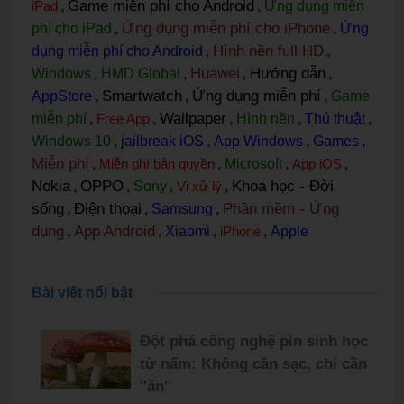
Game miễn phí cho Android
iPad
,
,
Ứng dụng miễn
Ứng dụng miễn phí cho iPhone
phí cho iPad
,
,
Ứng
Hình nền full HD
dụng miễn phí cho Android
,
,
Huawei
Hướng dẫn
Windows
,
HMD Global
,
,
,
Smartwatch
Ứng dụng miễn phí
AppStore
,
,
,
Game
Wallpaper
miễn phí
,
Free App
,
,
Hình nền
,
Thủ thuật
,
Windows 10
,
jailbreak iOS
,
App Windows
,
Games
,
Miễn phí
,
Miễn phí bản quyền
,
Microsoft
,
App iOS
,
Nokia
OPPO
Khoa học - Đời
,
,
Sony
,
Vi xử lý
,
sống
Điện thoại
Phần mềm - Ứng
,
,
Samsung
,
dụng
App Android
,
,
Xiaomi
,
iPhone
,
Apple
Bài viết nổi bật
Đột phá công nghệ pin sinh học
từ nấm: Không cần sạc, chỉ cần
''ăn''