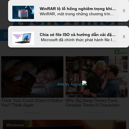
X
WinRAR lộ lỗ hổng nghiêm trọng khiến hàng triệu người dùng Windows gặp nguy hiểm
X
6
WinRAR, một trong những chương trình nén và giải nén tệp được sử dụng rộng rãi nhất trên thế giới, vừa bị phát hiện có một lỗi bảo mật nghiêm trọng. Lỗi này đe dọa hàng triệu người dùng Windows, cho phép hacker chèn phần mềm độc hại chạy mỗi khi máy tính khởi động.
Chia sẻ file ISO và hướng dẫn cài đặt Windows 11 on ARM phiên bản 24H2
X
Microsoft đã chính thức phát hành file ISO cho hệ điều hành Windows 11 on ARM dành cho các thiết bị sử dụng SoC ARM như Qualcomm Snapdragon. Bây giờ người dùng Windows on ARM đã có thể cài đặt Windows sạch sẽ từ đầu hoàn toàn offline một cách chính thức trên PC chạy chip ARM64, bao gồm cả những mẫu laptop Copilot+ PC.
Ads by Adpia
Windows