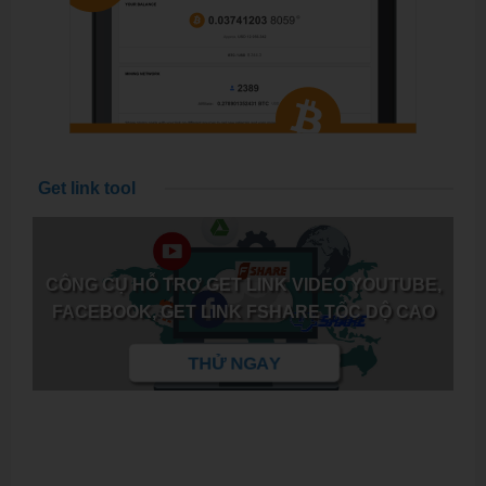
Get link tool
CÔNG CỤ HỖ TRỢ GET LINK VIDEO YOUTUBE,
FACEBOOK, GET LINK FSHARE TỐC DỘ CAO
THỬ NGAY