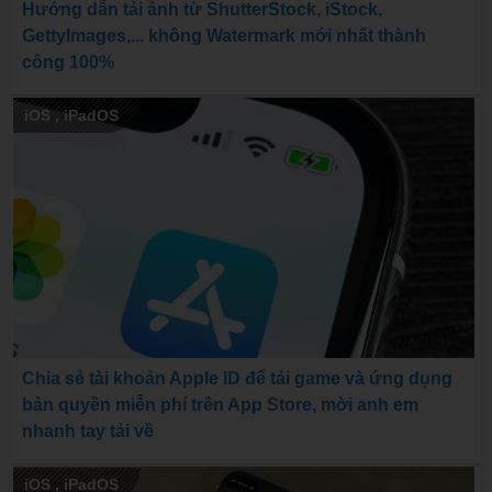
Hướng dẫn tải ảnh từ ShutterStock, iStock,
GettyImages,... không Watermark mới nhất thành
công 100%
iOS
,
iPadOS
Chia sẻ tài khoản Apple ID để tải game và ứng dụng
bản quyền miễn phí trên App Store, mời anh em
nhanh tay tải về
iOS
,
iPadOS