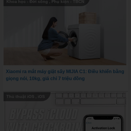
Khoa học - Đời sống
,
Phụ kiện - TBCN
Xiaomi ra mắt máy giặt sấy MIJIA C1: Điều khiển bằng
giọng nói, 10kg, giá chỉ 7 triệu đồng
Thủ thuật iOS
,
iOS