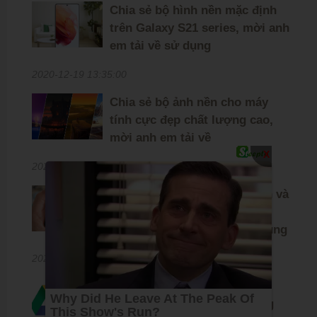
Chia sẻ bộ hình nền mặc định
trên Galaxy S21 series, mời anh
em tải về sử dụng
2020-12-19 13:35:00
Chia sẻ bộ ảnh nền cho máy
tính cực đẹp chất lượng cao,
mời anh em tải về
X
2020-12-13 17:00:00
Chia sẻ bộ ảnh nền mặc định và
Live Wallpaper trên Google
Pixel 5, mời anh em tải về dùng
2020-10-17 12:00:00
Hướng dẫn đăng ký nhận
Google Drive miễn phí không