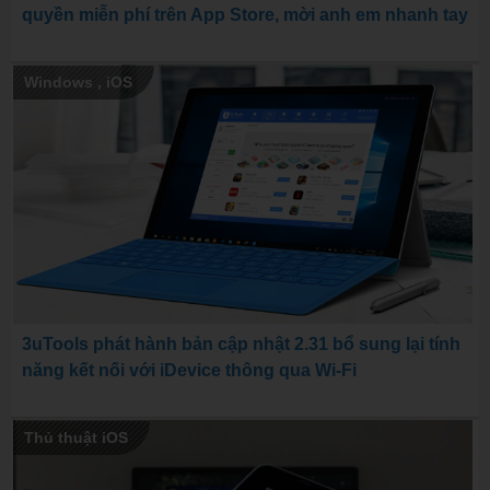
quyền miễn phí trên App Store, mời anh em nhanh tay
Windows
,
iOS
3uTools phát hành bản cập nhật 2.31 bổ sung lại tính
năng kết nối với iDevice thông qua Wi-Fi
Thủ thuật iOS