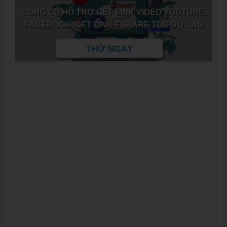
CÔNG CỤ HỖ TRỢ GET LINK VIDEO YOUTUBE,
FACEBOOK, GET LINK FSHARE TỐC DỘ CAO
THỬ NGAY