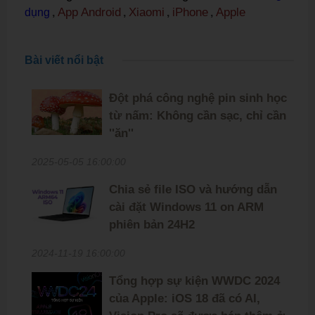
App Android
Xiaomi
iPhone
Apple
dụng
,
,
,
,
Bài viết nổi bật
Đột phá công nghệ pin sinh học
từ nấm: Không cần sạc, chỉ cần
''ăn''
2025-05-05 16:00:00
Chia sẻ file ISO và hướng dẫn
cài đặt Windows 11 on ARM
phiên bản 24H2
2024-11-19 16:00:00
Tổng hợp sự kiện WWDC 2024
của Apple: iOS 18 đã có AI,