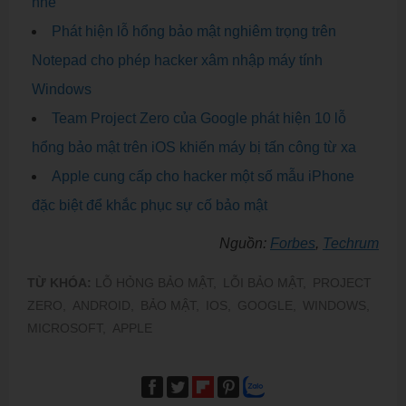
nhé
Phát hiện lỗ hổng bảo mật nghiêm trọng trên
Notepad cho phép hacker xâm nhập máy tính
Windows
Team Project Zero của Google phát hiện 10 lỗ
hổng bảo mật trên iOS khiến máy bị tấn công từ xa
Apple cung cấp cho hacker một số mẫu iPhone
đặc biệt để khắc phục sự cố bảo mật
Nguồn:
Forbes
​,
Techrum
TỪ KHÓA:
LỖ HỎNG BẢO MẬT,
LỖI BẢO MẬT,
PROJECT
ZERO,
ANDROID,
BẢO MẬT,
IOS,
GOOGLE,
WINDOWS,
MICROSOFT,
APPLE