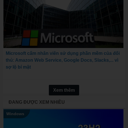
Microsoft cấm nhân viên sử dụng phần mềm của đối
thủ: Amazon Web Service, Google Docs, Slacks,... vì
sợ lộ bí mật
Xem thêm
ĐANG ĐƯỢC XEM NHIỀU
Windows