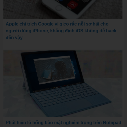
Apple chỉ trích Google vì gieo rắc nỗi sợ hãi cho
người dùng iPhone, khẳng định iOS không dễ hack
đến vậy
Phát hiện lỗ hổng bảo mật nghiêm trọng trên Notepad