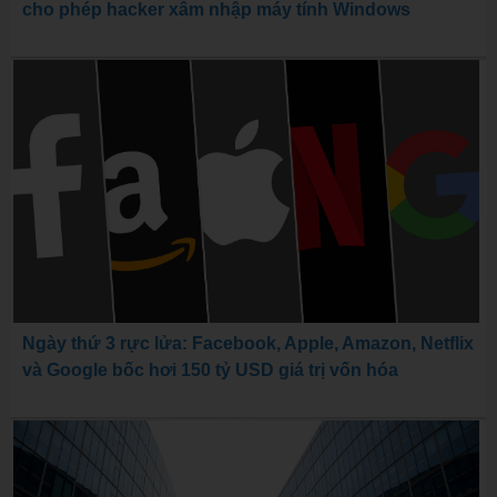
cho phép hacker xâm nhập máy tính Windows
Ngày thứ 3 rực lửa: Facebook, Apple, Amazon, Netflix
và Google bốc hơi 150 tỷ USD giá trị vốn hóa