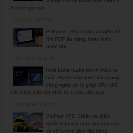
Vision Pro sẽ được bán thêm ở
8 quốc gia mới
2024-06-11 07:35:00
PDFgear: Phần mềm chuyển đổi
file PDF đa năng, hoàn toàn
miễn phí
2024-06-07 13:40:00
Intel Lunar Lake chính thức ra
mắt: Bước tiến vượt bậc trong
công nghệ xử lý giúp CPU x86
tiết kiệm điện tốt nhất từ trước đến nay
2024-06-05 14:50:00
VinFast VF3: Chiếc xe điện
Quốc Dân với mức giá hấp dẫn
và số lượng đơn đặt hàng