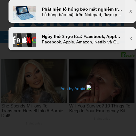
Phát hiện lỗ hổng bảo mật nghiêm trọng trên Notepad cho phép hacker xâm nhập máy tính Windows
X
Lỗ hổng bảo mật trên Notepad, được phát hiện bởi nhà nghiên cứu bảo mật Tavis Ormandy của Google Project Zero, có thể bị lợi dụng để cho phép các hacker chiếm quyền kiểm soát của các máy tính mà chỉ cần nạp vào chúng một vài mã độc thông qua Notepad. Và lỗ hổng này có thể ảnh hưởng lên mọi PC chạy các phiên bản Windows từ XP trở về sau.
Ngày thứ 3 rực lửa: Facebook, Apple, Amazon, Netflix và Google bốc hơi 150 tỷ USD giá trị vốn hóa
X
Facebook, Apple, Amazon, Netflix và Google là 5 công ty công nghệ hàng đầu thế giới, có giá trị vốn hóa thị trường cao nhất trong ngành công nghiệp công nghệ cao, và còn được gọi là nhóm FAANG. Hôm nay là một ngày rực lửa khi 5 gã khổng lồ này đã sụt giảm 150 tỷ USD giá trị vốn hóa trên thị trường chứng khoán.