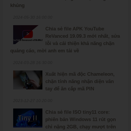
khủng
2024-05-30 16:00:00
Chia sẻ file APK YouTube
ReVanced 19.09.3 mới nhất, sửa
lỗi và cải thiện khả năng chặn
quảng cáo, mời anh em tải về
2024-03-28 16:30:00
Xuất hiện mã độc Chameleon,
chặn tính năng nhận diện vân
tay để ăn cắp mã PIN
2023-12-27 10:20:00
Chia sẻ file ISO tiny11 core:
phiên bản Windows 11 rút gọn
chỉ nặng 2GB, chạy mượt trên