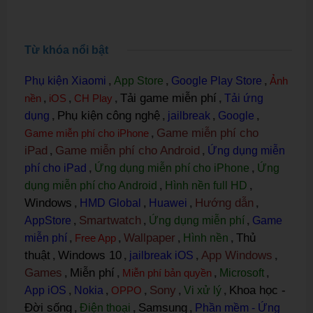
Từ khóa nổi bật
Phụ kiện Xiaomi
,
App Store
,
Google Play Store
,
Ảnh
Tải game miễn phí
nền
,
iOS
,
CH Play
,
,
Tải ứng
Phụ kiện công nghệ
dụng
,
,
jailbreak
,
Google
,
Game miễn phí cho
Game miễn phí cho iPhone
,
iPad
Game miễn phí cho Android
,
,
Ứng dụng miễn
phí cho iPad
,
Ứng dụng miễn phí cho iPhone
,
Ứng
dụng miễn phí cho Android
,
Hình nền full HD
,
Windows
Hướng dẫn
,
HMD Global
,
Huawei
,
,
Smartwatch
AppStore
,
,
Ứng dụng miễn phí
,
Game
Wallpaper
Thủ
miễn phí
,
Free App
,
,
Hình nền
,
thuật
Windows 10
App Windows
,
,
jailbreak iOS
,
,
Games
Miễn phí
,
,
Miễn phí bản quyền
,
Microsoft
,
Sony
Khoa học -
App iOS
,
Nokia
,
OPPO
,
,
Vi xử lý
,
Đời sống
Samsung
,
Điện thoại
,
,
Phần mềm - Ứng