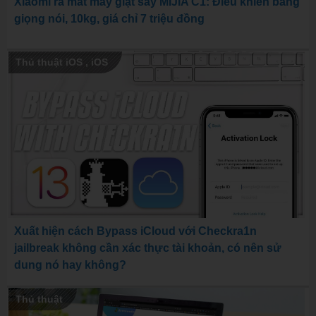
Xiaomi ra mắt máy giặt sấy MIJIA C1: Điều khiển bằng
giọng nói, 10kg, giá chỉ 7 triệu đồng
Thủ thuật iOS
,
iOS
Xuất hiện cách Bypass iCloud với Checkra1n
jailbreak không cần xác thực tài khoản, có nên sử
dung nó hay không?
Thủ thuật