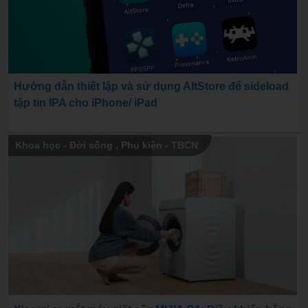
Hướng dẫn thiết lập và sử dụng AltStore để sideload
tập tin IPA cho iPhone/ iPad
Khoa học - Đời sống
,
Phụ kiện - TBCN