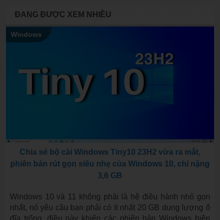
ĐANG ĐƯỢC XEM NHIỀU
Windows
Chia sẻ bộ cài Windows Tiny10 23H2 vừa ra mắt,
phiên bản rút gọn siêu nhẹ của Windows 10, chỉ nặng
3,6 GB
Windows 10 và 11 không phải là hệ điều hành nhỏ gọn
nhất, nó yêu cầu bạn phải có ít nhất 20 GB dung lượng ổ
đĩa trống, điều này khiến các phiên bản Windows hiện