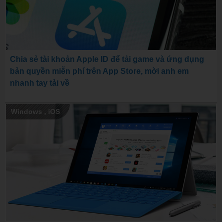
Chia sẻ tài khoản Apple ID để tải game và ứng dụng
bản quyền miễn phí trên App Store, mời anh em
nhanh tay tải về
Windows
,
iOS