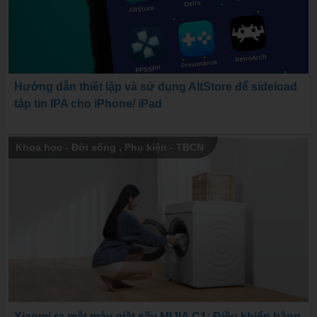
Hướng dẫn thiết lập và sử dụng AltStore để sideload
tập tin IPA cho iPhone/ iPad
Khoa học - Đời sống
,
Phụ kiện - TBCN
Xiaomi ra mắt máy giặt sấy MIJIA C1: Điều khiển bằng