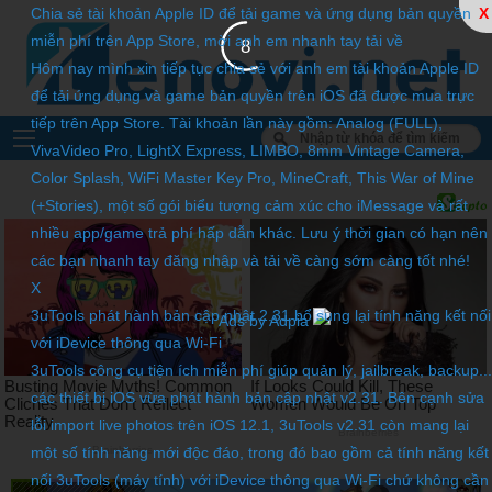
Chia sẻ tài khoản Apple ID để tải game và ứng dụng bản quyền
X
miễn phí trên App Store, mời anh em nhanh tay tải về
6
Hôm nay mình xin tiếp tục chia sẻ với anh em tài khoản Apple ID
để tải ứng dụng và game bản quyền trên iOS đã được mua trực
tiếp trên App Store. Tài khoản lần này gồm: Analog (FULL),
VivaVideo Pro, LightX Express, LIMBO, 8mm Vintage Camera,
Color Splash, WiFi Master Key Pro, MineCraft, This War of Mine
(+Stories), một số gói biểu tượng cảm xúc cho iMessage và rất
nhiều app/game trả phí hấp dẫn khác. Lưu ý thời gian có hạn nên
các bạn nhanh tay đăng nhập và tải về càng sớm càng tốt nhé!
X
3uTools phát hành bản cập nhật 2.31 bổ sung lại tính năng kết nối
Ads by Adpia
với iDevice thông qua Wi-Fi
3uTools công cụ tiện ích miễn phí giúp quản lý, jailbreak, backup...
các thiết bị iOS vừa phát hành bản cập nhật v2.31. Bên cạnh sửa
lỗi import live photos trên iOS 12.1, 3uTools v2.31 còn mang lại
một số tính năng mới độc đáo, trong đó bao gồm cả tính năng kết
nối 3uTools (máy tính) với iDevice thông qua Wi-Fi chứ không cần