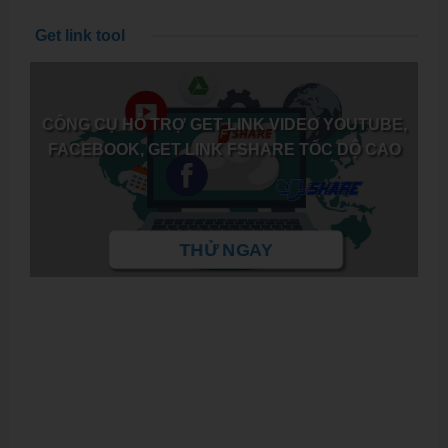
Get link tool
CÔNG CỤ HỖ TRỢ GET LINK VIDEO YOUTUBE,
FACEBOOK, GET LINK FSHARE TỐC DỘ CAO
THỬ NGAY