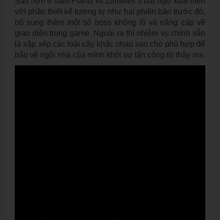
Sau hơn 6 năm Plants vs Zombies 3 bất ngờ xuất hiện
với phần thiết kế tương tự như hai phiên bản trước đó,
bổ sung thêm một số boss khổng lồ và nâng cấp về
giao diện trong game. Ngoài ra thì nhiệm vụ chính vẫn
là sắp xếp các loài cây khác nhau sao cho phù hợp để
bảo vệ ngôi nhà của mình khỏi sự tấn công từ thây ma.