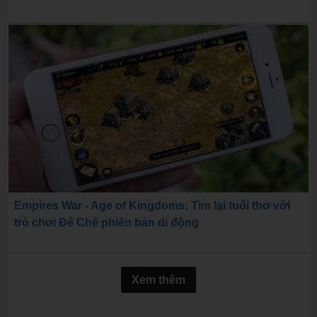
Empires War - Age of Kingdoms: Tìm lại tuổi thơ với
trò chơi Đế Chế phiên bản di động
Xem thêm