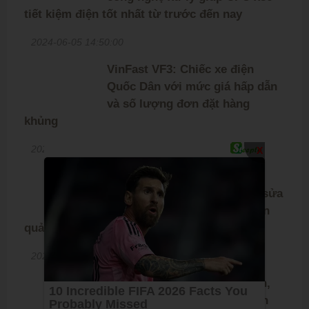
tiết kiệm điện tốt nhất từ trước đến nay
2024-06-05 14:50:00
VinFast VF3: Chiếc xe điện
Quốc Dân với mức giá hấp dẫn
và số lượng đơn đặt hàng
khủng
2024-05-30 16:00:00
X
Chia sẻ file APK YouTube
ReVanced 19.09.3 mới nhất, sửa
lỗi và cải thiện khả năng chặn
quảng cáo, mời anh em tải về
2024-03-28 16:30:00
Xuất hiện mã độc Chameleon,
chặn tính năng nhận diện vân