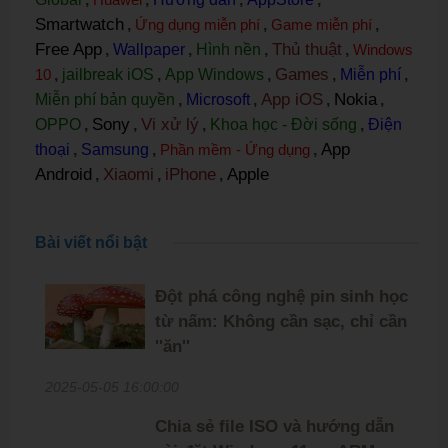
Smartwatch
,
Ứng dụng miễn phí
,
Game miễn phí
,
Free App
Thủ thuật
,
Wallpaper
,
Hình nền
,
,
Windows
Games
10
,
jailbreak iOS
,
App Windows
,
,
Miễn phí
,
App iOS
Nokia
Miễn phí bản quyền
,
Microsoft
,
,
,
Sony
Vi xử lý
OPPO
,
,
,
Khoa học - Đời sống
,
Điện
App
thoại
,
Samsung
,
Phần mềm - Ứng dụng
,
Android
Xiaomi
iPhone
Apple
,
,
,
Bài viết nổi bật
Đột phá công nghệ pin sinh học
từ nấm: Không cần sạc, chỉ cần
''ăn''
2025-05-05 16:00:00
Chia sẻ file ISO và hướng dẫn