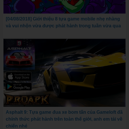
[04/08/2018] Giới thiệu 8 tựa game mobile nhẹ nhàng
và vui nhộn vừa được phát hành trong tuần vừa qua
Asphalt 9: Tựa game đua xe bom tấn của Gameloft đã
chính thức phát hành trên toàn thế giới, anh em tải về
chiến nhé