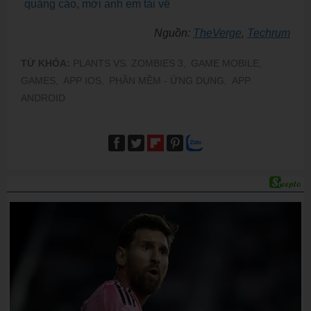
quảng cáo, mời anh em tải về
Nguồn:
TheVerge
,
Techrum
TỪ KHÓA:
PLANTS VS. ZOMBIES 3,
GAME MOBILE,
GAMES,
APP IOS,
PHẦN MỀM - ỨNG DỤNG,
APP
ANDROID