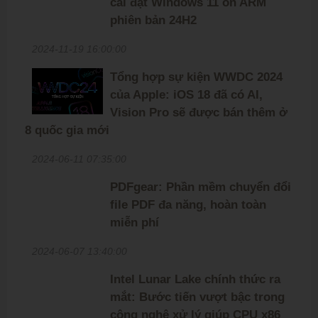
cài đặt Windows 11 on ARM
phiên bản 24H2
2024-11-19 16:00:00
Tổng hợp sự kiện WWDC 2024
của Apple: iOS 18 đã có AI,
Vision Pro sẽ được bán thêm ở
8 quốc gia mới
2024-06-11 07:35:00
PDFgear: Phần mềm chuyển đổi
file PDF đa năng, hoàn toàn
miễn phí
2024-06-07 13:40:00
Intel Lunar Lake chính thức ra
mắt: Bước tiến vượt bậc trong
công nghệ xử lý giúp CPU x86