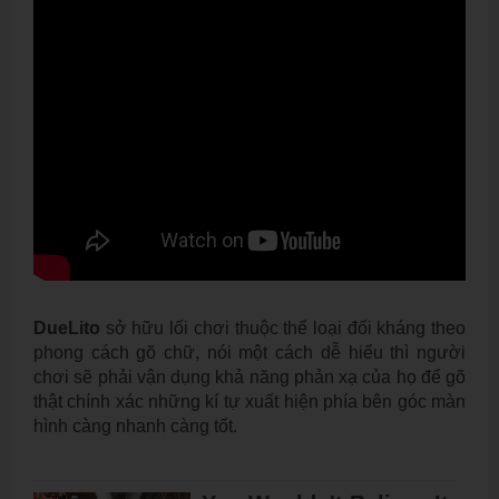
DueLito
sở hữu lối chơi thuộc thể loại đối kháng theo
phong cách gõ chữ, nói một cách dễ hiểu thì người
chơi sẽ phải vận dụng khả năng phản xạ của họ để gõ
thật chính xác những kí tự xuất hiện phía bên góc màn
hình càng nhanh càng tốt.