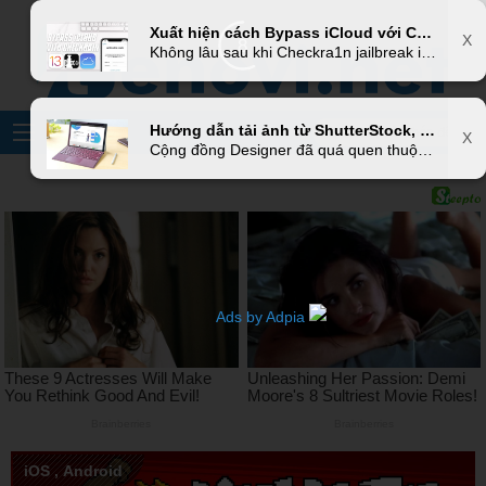
X
Xuất hiện cách Bypass iCloud với Checkra1n jailbreak không cần xác thực tài khoản, có nên sử dung nó hay không?
X
6
Không lâu sau khi Checkra1n jailbreak iOS 12.3 - 13.2.2 được phát hành, trên internet đã xuất hiện cách Bypass iCloud với công cụ này, giúp kích hoạt iPhone mà không cần thực hiện bước xác minh tài khoản bảo mật.
Hướng dẫn tải ảnh từ ShutterStock, iStock, GettyImages,... không Watermark mới nhất thành công 100%
X
Cộng đồng Designer đã quá quen thuộc với một số thư viện ảnh online như Shutterstock, iStock photos, GettyImages,... Đây là kho lưu trữ vô vàn bức ảnh đẹp, chất lượng cao. Tuy nhiên tất cả đều không cho phép tải ảnh miễn phí, hoặc được tải nhưng phải đi kèm Watermark. Hôm nay, mình sẽ cách để giúp bạn có thể tải được ảnh mà không bị dính Watermark.
Ads by Adpia
iOS
,
Android