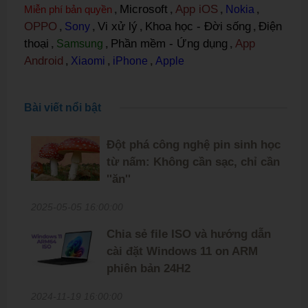
Microsoft
App iOS
Miễn phí bản quyền
,
,
,
Nokia
,
OPPO
Vi xử lý
Khoa học - Đời sống
Điện
,
Sony
,
,
,
thoại
Phần mềm - Ứng dụng
App
,
Samsung
,
,
Android
,
Xiaomi
,
iPhone
,
Apple
Bài viết nổi bật
Đột phá công nghệ pin sinh học
từ nấm: Không cần sạc, chỉ cần
''ăn''
2025-05-05 16:00:00
Chia sẻ file ISO và hướng dẫn
cài đặt Windows 11 on ARM
phiên bản 24H2
2024-11-19 16:00:00