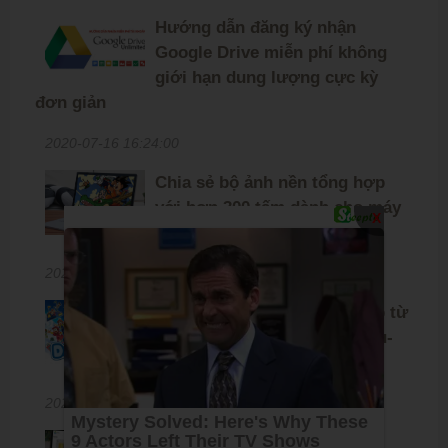
Hướng dẫn đăng ký nhận
Google Drive miễn phí không
giới hạn dung lượng cực kỳ
đơn giản
2020-07-16 16:24:00
Chia sẻ bộ ảnh nền tổng hợp
với hơn 300 tấm dành cho máy
X
tính, mời anh em tải về
2020-06-12 09:50:00
Chia sẻ bộ Doraemon dài tập từ
2006 đến nay, chất lượng Blu-
ray (thuyết minh/ lồng tiếng)
2020-06-07 16:55:00
Chia sẻ bộ sưu tập slide