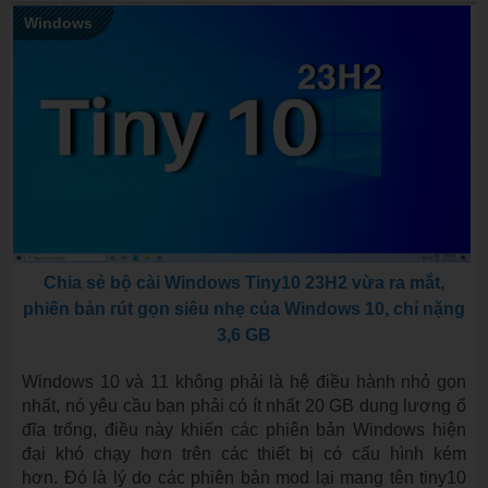
Windows
Chia sẻ bộ cài Windows Tiny10 23H2 vừa ra mắt,
phiên bản rút gọn siêu nhẹ của Windows 10, chỉ nặng
3,6 GB
Windows 10 và 11 không phải là hệ điều hành nhỏ gọn
nhất, nó yêu cầu bạn phải có ít nhất 20 GB dung lượng ổ
đĩa trống, điều này khiến các phiên bản Windows hiện
đại khó chạy hơn trên các thiết bị có cấu hình kém
hơn. Đó là lý do các phiên bản mod lại mang tên tiny10