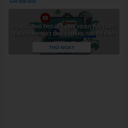
Get link tool
CÔNG CỤ HỖ TRỢ GET LINK VIDEO YOUTUBE,
FACEBOOK, GET LINK FSHARE TỐC DỘ CAO
THỬ NGAY