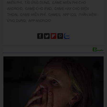
MIỄN PHÍ,
TẢI ỨNG DỤNG,
GAME MIỄN PHÍ CHO
ANDROID,
GAME CHO IPAD,
GAME HAY CHO ĐIỆN
THOẠI,
GAME MIỄN PHÍ,
GAMES,
APP IOS,
PHẦN MỀM -
ỨNG DỤNG,
APP ANDROID