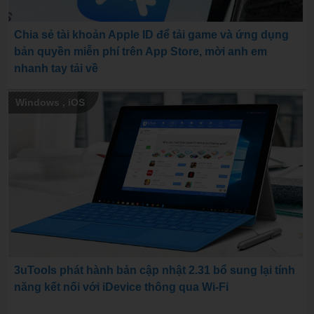
Chia sẻ tài khoản Apple ID để tải game và ứng dụng
bản quyền miễn phí trên App Store, mời anh em
nhanh tay tải về
Windows
,
iOS
3uTools phát hành bản cập nhật 2.31 bổ sung lại tính
năng kết nối với iDevice thông qua Wi-Fi