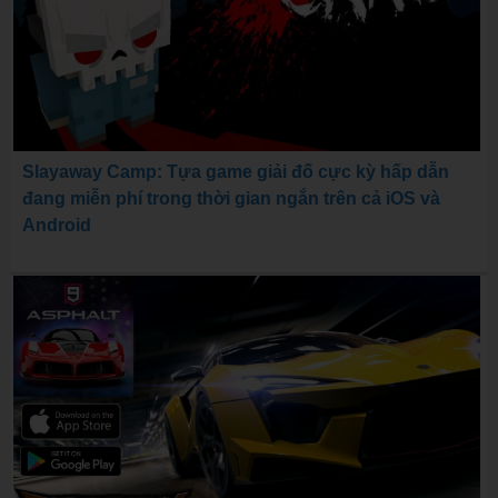
Slayaway Camp: Tựa game giải đố cực kỳ hấp dẫn
đang miễn phí trong thời gian ngắn trên cả iOS và
Android