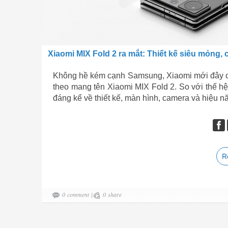
Xiaomi MIX Fold 2 ra mắt: Thiết kế siêu mỏng,
Không hề kém cạnh Samsung, Xiaomi mới đây cũ
theo mang tên Xiaomi MIX Fold 2. So với thế hệ
đáng kể về thiết kế, màn hình, camera và hiệu nă
R
0
comment
|
0
share