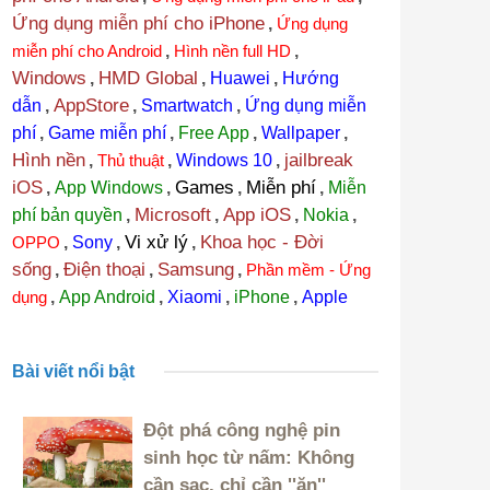
Ứng dụng miễn phí cho iPhone
,
Ứng dụng
miễn phí cho Android
,
Hình nền full HD
,
Windows
HMD Global
,
,
Huawei
,
Hướng
AppStore
dẫn
,
,
Smartwatch
,
Ứng dụng miễn
phí
,
Game miễn phí
,
Free App
,
Wallpaper
,
Hình nền
jailbreak
,
Thủ thuật
,
Windows 10
,
iOS
Games
Miễn phí
,
App Windows
,
,
,
Miễn
Microsoft
App iOS
phí bản quyền
,
,
,
Nokia
,
Vi xử lý
Khoa học - Đời
OPPO
,
Sony
,
,
sống
Điện thoại
Samsung
,
,
,
Phần mềm - Ứng
dụng
,
App Android
,
Xiaomi
,
iPhone
,
Apple
Bài viết nổi bật
Đột phá công nghệ pin
sinh học từ nấm: Không
cần sạc, chỉ cần ''ăn''