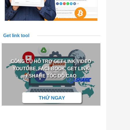
Get link tool
CÔNG CỤ HỖ TRỢ GET LINK VIDEO
YOUTUBE, FACEBOOK, GET LINK
FSHARE TỐC DỘ CAO
THỬ NGAY