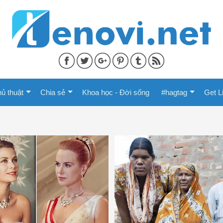
ủ thuật
Chia sẻ
Khoa học - Đời sống
#hagtag
Get L