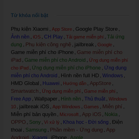
Từ khóa nổi bật
Phụ kiện Xiaomi
Google Play Store
,
App Store
,
,
Ảnh nền
,
iOS
,
CH Play
,
Tải game miễn phí
,
Tải ứng
Phụ kiện công nghệ
jailbreak
dụng
,
,
,
Google
,
Game miễn phí cho iPhone
Game miễn phí cho
,
iPad
,
Game miễn phí cho Android
,
Ứng dụng miễn phí
cho iPad
,
Ứng dụng miễn phí cho iPhone
,
Ứng dụng
Hình nền full HD
miễn phí cho Android
,
,
Windows
,
HMD Global
AppStore
,
Huawei
,
Hướng dẫn
,
,
Smartwatch
,
Ứng dụng miễn phí
,
Game miễn phí
,
Wallpaper
Free App
,
,
Hình nền
,
Thủ thuật
,
Windows
jailbreak iOS
Miễn phí
10
,
,
App Windows
,
Games
,
,
Miễn phí bản quyền
App iOS
,
Microsoft
,
,
Nokia
,
OPPO
Điện
,
Sony
,
Vi xử lý
,
Khoa học - Đời sống
,
thoại
Phần mềm - Ứng dụng
App
,
Samsung
,
,
Android
iPhone
,
Xiaomi
,
,
Apple