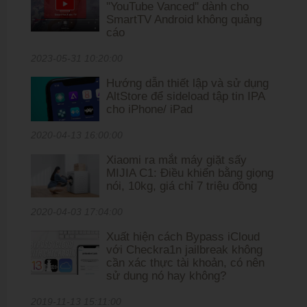
''YouTube Vanced'' dành cho
SmartTV Android không quảng
cáo
2023-05-31 10:20:00
Hướng dẫn thiết lập và sử dụng
AltStore để sideload tập tin IPA
cho iPhone/ iPad
2020-04-13 16:00:00
Xiaomi ra mắt máy giặt sấy
MIJIA C1: Điều khiển bằng giọng
nói, 10kg, giá chỉ 7 triệu đồng
2020-04-03 17:04:00
Xuất hiện cách Bypass iCloud
với Checkra1n jailbreak không
cần xác thực tài khoản, có nên
sử dung nó hay không?
2019-11-13 15:11:00