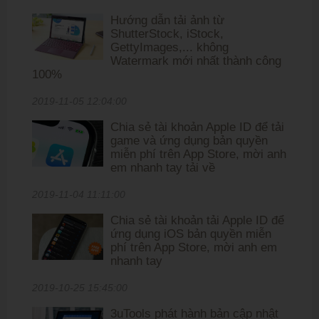
Hướng dẫn tải ảnh từ
ShutterStock, iStock,
GettyImages,... không
Watermark mới nhất thành công
100%
2019-11-05 12:04:00
Chia sẻ tài khoản Apple ID để tải
game và ứng dụng bản quyền
miễn phí trên App Store, mời anh
em nhanh tay tải về
2019-11-04 11:11:00
Chia sẻ tài khoản tải Apple ID để
ứng dụng iOS bản quyền miễn
phí trên App Store, mời anh em
nhanh tay
2019-10-25 15:45:00
3uTools phát hành bản cập nhật