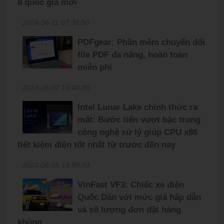
8 quốc gia mới
2024-06-11 07:35:00
PDFgear: Phần mềm chuyển đổi
file PDF đa năng, hoàn toàn
miễn phí
2024-06-07 13:40:00
Intel Lunar Lake chính thức ra
mắt: Bước tiến vượt bậc trong
công nghệ xử lý giúp CPU x86
tiết kiệm điện tốt nhất từ trước đến nay
2024-06-05 14:50:00
VinFast VF3: Chiếc xe điện
Quốc Dân với mức giá hấp dẫn
và số lượng đơn đặt hàng
khủng