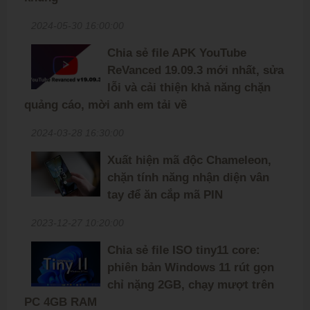
2024-05-30 16:00:00
Chia sẻ file APK YouTube
ReVanced 19.09.3 mới nhất, sửa
lỗi và cải thiện khả năng chặn
quảng cáo, mời anh em tải về
2024-03-28 16:30:00
Xuất hiện mã độc Chameleon,
chặn tính năng nhận diện vân
tay để ăn cắp mã PIN
2023-12-27 10:20:00
Chia sẻ file ISO tiny11 core:
phiên bản Windows 11 rút gọn
chỉ nặng 2GB, chạy mượt trên
PC 4GB RAM