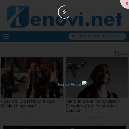
X
8
Ads by Adpia