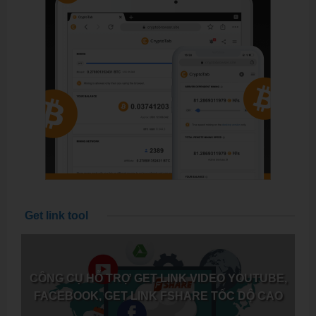
Get link tool
CÔNG CỤ HỖ TRỢ GET LINK VIDEO YOUTUBE,
FACEBOOK, GET LINK FSHARE TỐC DỘ CAO