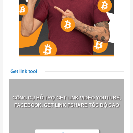
Get link tool
CÔNG CỤ HỖ TRỢ GET LINK VIDEO YOUTUBE,
FACEBOOK, GET LINK FSHARE TỐC DỘ CAO