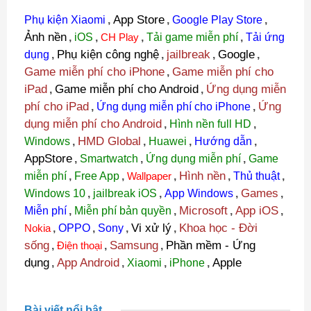
App Store
Phụ kiện Xiaomi
,
,
Google Play Store
,
Ảnh nền
,
iOS
,
CH Play
,
Tải game miễn phí
,
Tải ứng
Phụ kiện công nghệ
jailbreak
Google
dụng
,
,
,
,
Game miễn phí cho iPhone
Game miễn phí cho
,
iPad
Game miễn phí cho Android
Ứng dụng miễn
,
,
phí cho iPad
Ứng
,
Ứng dụng miễn phí cho iPhone
,
dụng miễn phí cho Android
,
Hình nền full HD
,
HMD Global
Windows
,
,
Huawei
,
Hướng dẫn
,
AppStore
,
Smartwatch
,
Ứng dụng miễn phí
,
Game
Hình nền
miễn phí
,
Free App
,
Wallpaper
,
,
Thủ thuật
,
Games
Windows 10
,
jailbreak iOS
,
App Windows
,
,
Microsoft
App iOS
Miễn phí
,
Miễn phí bản quyền
,
,
,
Vi xử lý
Khoa học - Đời
Nokia
,
OPPO
,
Sony
,
,
sống
Samsung
Phần mềm - Ứng
,
Điện thoại
,
,
dụng
App Android
Apple
,
,
Xiaomi
,
iPhone
,
Bài viết nổi bật