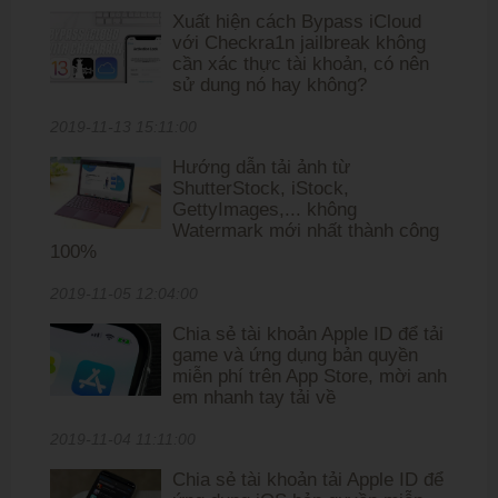
Xuất hiện cách Bypass iCloud
với Checkra1n jailbreak không
cần xác thực tài khoản, có nên
sử dung nó hay không?
2019-11-13 15:11:00
Hướng dẫn tải ảnh từ
ShutterStock, iStock,
GettyImages,... không
Watermark mới nhất thành công
100%
2019-11-05 12:04:00
Chia sẻ tài khoản Apple ID để tải
game và ứng dụng bản quyền
miễn phí trên App Store, mời anh
em nhanh tay tải về
2019-11-04 11:11:00
Chia sẻ tài khoản tải Apple ID để