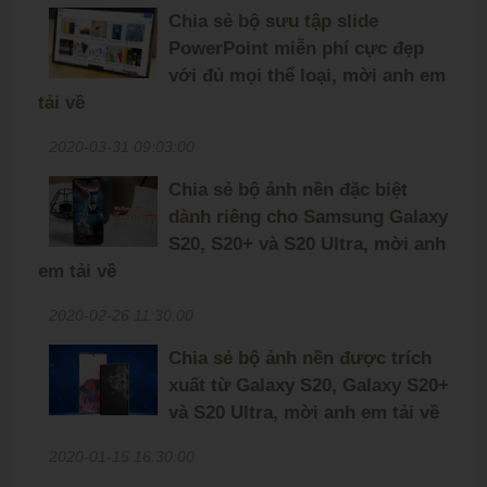
Chia sẻ bộ sưu tập slide
PowerPoint miễn phí cực đẹp
với đủ mọi thể loại, mời anh em
tải về
2020-03-31 09:03:00
Chia sẻ bộ ảnh nền đặc biệt
dành riêng cho Samsung Galaxy
S20, S20+ và S20 Ultra, mời anh
em tải về
2020-02-26 11:30:00
Chia sẻ bộ ảnh nền được trích
xuất từ Galaxy S20, Galaxy S20+
và S20 Ultra, mời anh em tải về
2020-01-15 16:30:00