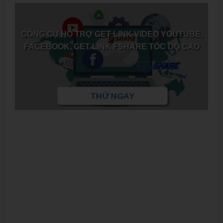
CÔNG CỤ HỖ TRỢ GET LINK VIDEO YOUTUBE,
FACEBOOK, GET LINK FSHARE TỐC DỘ CAO
THỬ NGAY