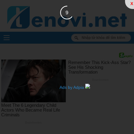
X
8
Ads by Adpia