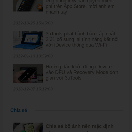
ứng dụng iOS bản quyền miễn
phí trên App Store, mời anh em
nhanh tay
2019-10-25 15:45:00
3uTools phát hành bản cập nhật
2.31 bổ sung lại tính năng kết nối
với iDevice thông qua Wi-Fi
2019-01-10 10:59:00
Hướng dẫn khởi động iDevice
vào DFU và Recovery Mode đơn
giản với 3uTools
2018-12-07 15:12:00
Chia sẻ
Chia sẻ bộ ảnh nền mặc định