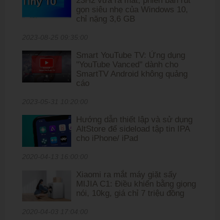
23H2 vừa ra mắt, phiên bản rút
gọn siêu nhẹ của Windows 10,
chỉ nặng 3,6 GB
2023-08-25 09:35:00
Smart YouTube TV: Ứng dụng
''YouTube Vanced'' dành cho
SmartTV Android không quảng
cáo
2023-05-31 10:20:00
Hướng dẫn thiết lập và sử dụng
AltStore để sideload tập tin IPA
cho iPhone/ iPad
2020-04-13 16:00:00
Xiaomi ra mắt máy giặt sấy
MIJIA C1: Điều khiển bằng giọng
nói, 10kg, giá chỉ 7 triệu đồng
2020-04-03 17:04:00