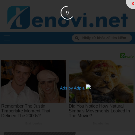
X
8
Ads by Adpia