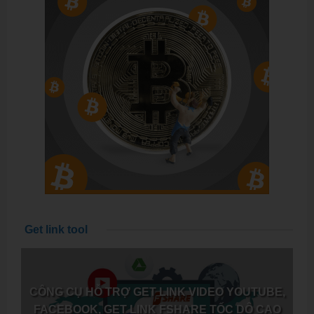
Get link tool
CÔNG CỤ HỖ TRỢ GET LINK VIDEO YOUTUBE,
FACEBOOK, GET LINK FSHARE TỐC DỘ CAO