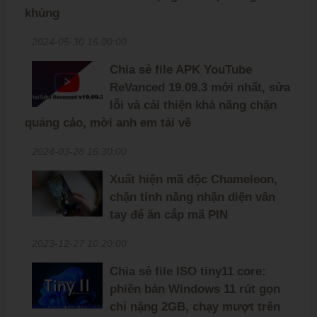
khủng
2024-05-30 16:00:00
Chia sẻ file APK YouTube
ReVanced 19.09.3 mới nhất, sửa
lỗi và cải thiện khả năng chặn
quảng cáo, mời anh em tải về
2024-03-28 16:30:00
Xuất hiện mã độc Chameleon,
chặn tính năng nhận diện vân
tay để ăn cắp mã PIN
2023-12-27 10:20:00
Chia sẻ file ISO tiny11 core:
phiên bản Windows 11 rút gọn
chỉ nặng 2GB, chạy mượt trên