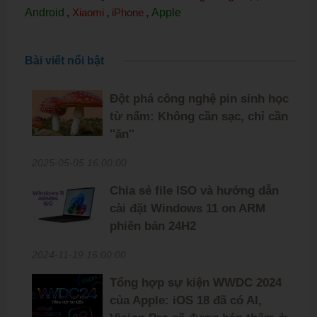
Android
,
Xiaomi
,
iPhone
,
Apple
Bài viết nổi bật
Đột phá công nghệ pin sinh học
từ nấm: Không cần sạc, chỉ cần
''ăn''
2025-05-05 16:00:00
Chia sẻ file ISO và hướng dẫn
cài đặt Windows 11 on ARM
phiên bản 24H2
2024-11-19 16:00:00
Tổng hợp sự kiện WWDC 2024
của Apple: iOS 18 đã có AI,