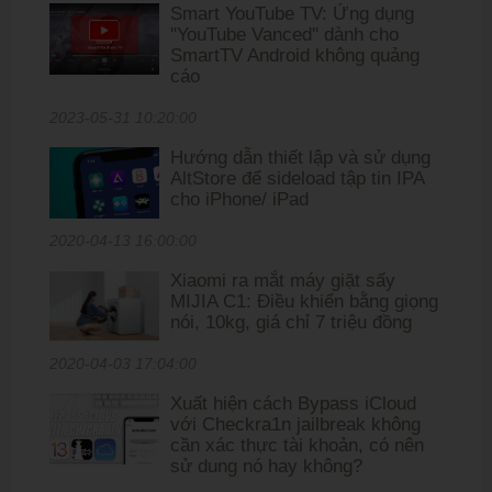
Smart YouTube TV: Ứng dụng
''YouTube Vanced'' dành cho
SmartTV Android không quảng
cáo
2023-05-31 10:20:00
Hướng dẫn thiết lập và sử dụng
AltStore để sideload tập tin IPA
cho iPhone/ iPad
2020-04-13 16:00:00
Xiaomi ra mắt máy giặt sấy
MIJIA C1: Điều khiển bằng giọng
nói, 10kg, giá chỉ 7 triệu đồng
2020-04-03 17:04:00
Xuất hiện cách Bypass iCloud
với Checkra1n jailbreak không
cần xác thực tài khoản, có nên
sử dung nó hay không?