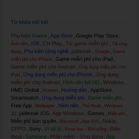
Từ khóa nổi bật
Google Play Store
Phụ kiện Xiaomi
,
App Store
,
,
CH Play
Tải game miễn phí
Ảnh nền
,
iOS
,
,
,
Tải ứng
jailbreak
dụng
,
Phụ kiện công nghệ
,
,
Google
,
Game
Game miễn phí cho iPad
miễn phí cho iPhone
,
,
Game miễn phí cho Android
,
Ứng dụng miễn phí cho
Ứng dụng
iPad
,
Ứng dụng miễn phí cho iPhone
,
miễn phí cho Android
Windows
,
Hình nền full HD
,
,
HMD Global
AppStore
,
Huawei
,
Hướng dẫn
,
,
Smartwatch
,
Ứng dụng miễn phí
,
Game miễn phí
,
Free App
,
Wallpaper
,
Hình nền
,
Thủ thuật
,
Windows
jailbreak iOS
App Windows
Games
10
,
,
,
,
Miễn phí
,
Miễn phí bản quyền
Nokia
,
Microsoft
,
App iOS
,
,
OPPO
Sony
Điện
,
,
Vi xử lý
,
Khoa học - Đời sống
,
thoại
Phần mềm - Ứng dụng
,
Samsung
,
,
App