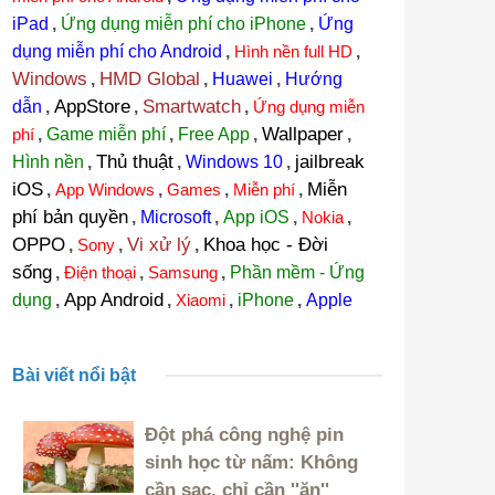
iPad
,
Ứng dụng miễn phí cho iPhone
,
Ứng
dụng miễn phí cho Android
,
Hình nền full HD
,
Windows
HMD Global
,
,
Huawei
,
Hướng
AppStore
Smartwatch
dẫn
,
,
,
Ứng dụng miễn
Wallpaper
phí
,
Game miễn phí
,
Free App
,
,
Thủ thuật
jailbreak
Hình nền
,
,
Windows 10
,
iOS
Miễn
,
App Windows
,
Games
,
Miễn phí
,
phí bản quyền
,
Microsoft
,
App iOS
,
Nokia
,
OPPO
Vi xử lý
Khoa học - Đời
,
Sony
,
,
sống
,
Điện thoại
,
Samsung
,
Phần mềm - Ứng
App Android
dụng
,
,
Xiaomi
,
iPhone
,
Apple
Bài viết nổi bật
Đột phá công nghệ pin
sinh học từ nấm: Không
cần sạc, chỉ cần ''ăn''