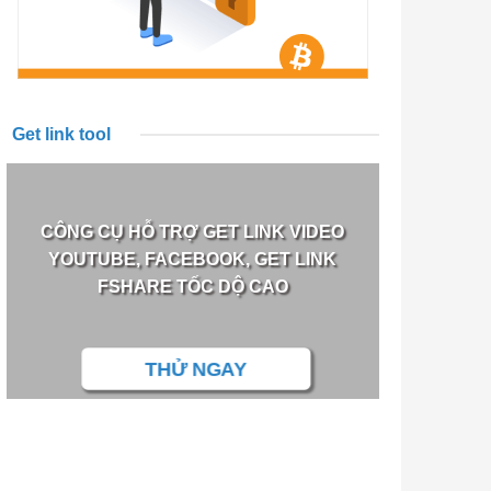
Get link tool
CÔNG CỤ HỖ TRỢ GET LINK VIDEO
YOUTUBE, FACEBOOK, GET LINK
FSHARE TỐC DỘ CAO
THỬ NGAY