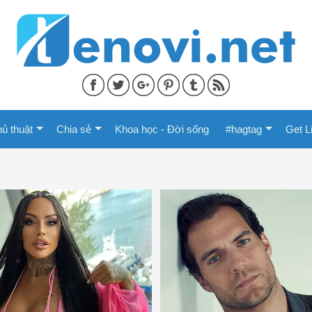
ủ thuật
Chia sẻ
Khoa học - Đời sống
#hagtag
Get L