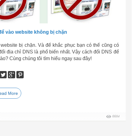
để vào website không bị chặn
u website bị chặn. Và để khắc phục bạn có thể cũng có
 đổi địa chỉ DNS là phổ biến nhất. Vậy cách đổi DNS để
ào? Cùng chúng tôi tìm hiểu ngay sau đây!
ead More
6684