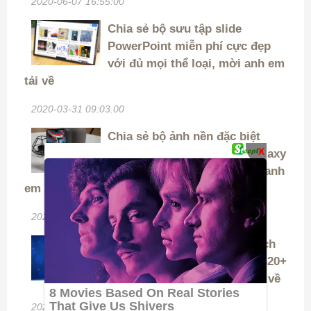
2020-06-07 16:55:00
Chia sẻ bộ sưu tập slide
PowerPoint miễn phí cực đẹp
với đủ mọi thể loại, mời anh em
tải về
2020-03-31 09:03:00
Chia sẻ bộ ảnh nền đặc biệt
X
dành riêng cho Samsung Galaxy
S20, S20+ và S20 Ultra, mời anh
em tải về
2020-02-26 11:30:00
Chia sẻ bộ ảnh nền được trích
xuất từ Galaxy S20, Galaxy S20+
và S20 Ultra, mời anh em tải về
2020-01-15 16:30:00