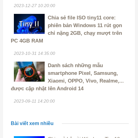
2023-12-27 10:20:00
Chia sẻ file ISO tiny11 core:
phiên bản Windows 11 rút gọn
chỉ nặng 2GB, chạy mượt trên
PC 4GB RAM
2023-10-31 14:35:00
Danh sách những mẫu
smartphone Pixel, Samsung,
Xiaomi, OPPO, Vivo, Realme,...
được cập nhật lên Android 14
2023-09-11 14:20:00
Bài viết xem nhiều