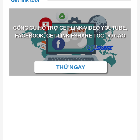
Get link tool
CÔNG CỤ HỖ TRỢ GET LINK VIDEO YOUTUBE,
FACEBOOK, GET LINK FSHARE TỐC DỘ CAO
THỬ NGAY