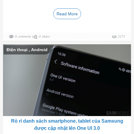
Read More
0
comment
|
0
share
2171
Điện thoại
,
Android
Rò rỉ danh sách smartphone, tablet của Samsung
được cập nhật lên One UI 3.0