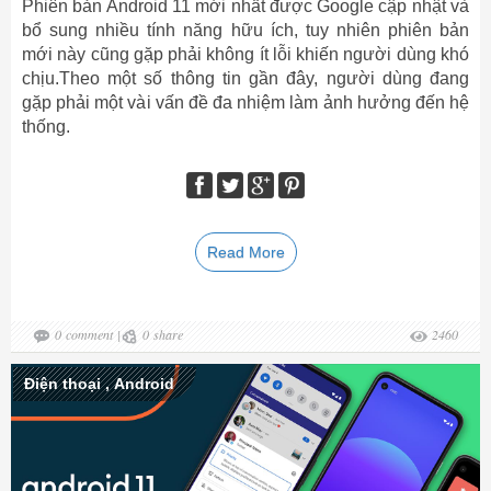
Phiên bản Android 11 mới nhất được Google cập nhật và
bổ sung nhiều tính năng hữu ích, tuy nhiên phiên bản
mới này cũng gặp phải không ít lỗi khiến người dùng khó
chịu.Theo một số thông tin gần đây, người dùng đang
gặp phải một vài vấn đề đa nhiệm làm ảnh hưởng đến hệ
thống.
Read More
0
comment
|
0
share
2460
Điện thoại
,
Android