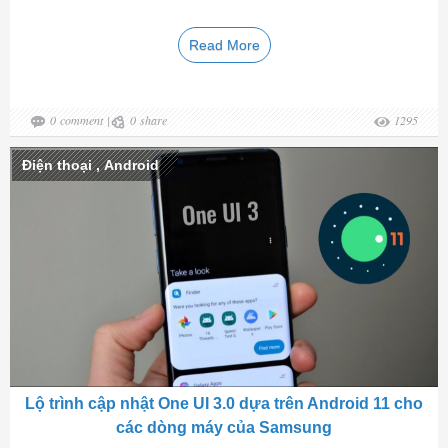
Read More
0
comment
|
0
share
1295
Điện thoại
,
Android
Lộ trình cập nhật One UI 3.0 dựa trên Android 11 cho
các dòng máy của Samsung