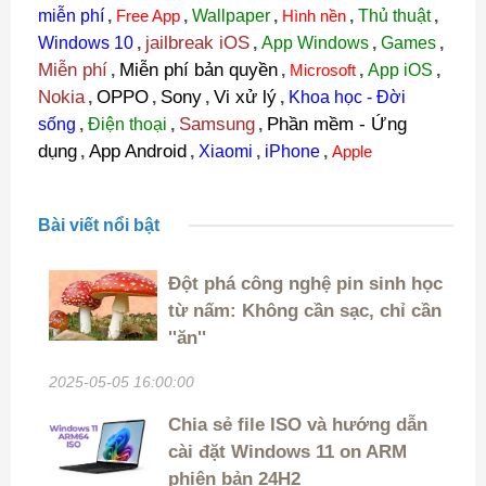
miễn phí
,
Free App
,
Wallpaper
,
Hình nền
,
Thủ thuật
,
jailbreak iOS
Windows 10
,
,
App Windows
,
Games
,
Miễn phí
Miễn phí bản quyền
,
,
Microsoft
,
App iOS
,
Nokia
OPPO
Sony
Vi xử lý
,
,
,
,
Khoa học - Đời
Samsung
Phần mềm - Ứng
sống
,
Điện thoại
,
,
dụng
App Android
,
,
Xiaomi
,
iPhone
,
Apple
Bài viết nổi bật
Đột phá công nghệ pin sinh học
từ nấm: Không cần sạc, chỉ cần
''ăn''
2025-05-05 16:00:00
Chia sẻ file ISO và hướng dẫn
cài đặt Windows 11 on ARM
phiên bản 24H2