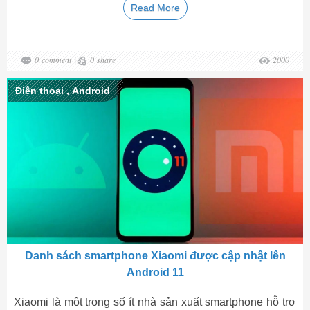
Read More
0
comment
|
0
share
2000
Điện thoại
,
Android
Danh sách smartphone Xiaomi được cập nhật lên
Android 11
Xiaomi là một trong số ít nhà sản xuất smartphone hỗ trợ