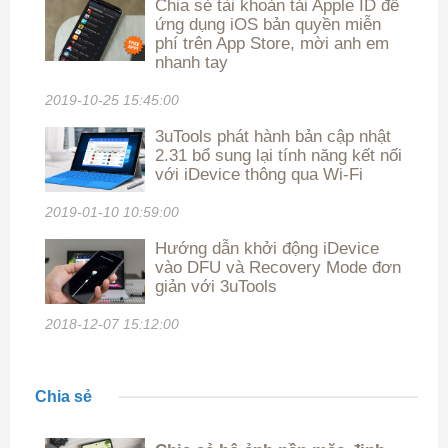
Chia sẻ tài khoản tải Apple ID để
ứng dụng iOS bản quyền miễn
phí trên App Store, mời anh em
nhanh tay
2019-10-25 15:45:00
3uTools phát hành bản cập nhật
2.31 bổ sung lại tính năng kết nối
với iDevice thông qua Wi-Fi
2019-01-10 10:59:00
Hướng dẫn khởi động iDevice
vào DFU và Recovery Mode đơn
giản với 3uTools
2018-12-07 15:12:00
Chia sẻ