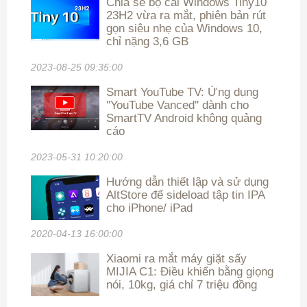
Chia sẻ bộ cài Windows Tiny10
23H2 vừa ra mắt, phiên bản rút
gọn siêu nhẹ của Windows 10,
chỉ nặng 3,6 GB
2023-08-25 09:35:00
Smart YouTube TV: Ứng dụng
''YouTube Vanced'' dành cho
SmartTV Android không quảng
cáo
2023-05-31 10:20:00
Hướng dẫn thiết lập và sử dụng
AltStore để sideload tập tin IPA
cho iPhone/ iPad
2020-04-13 16:00:00
Xiaomi ra mắt máy giặt sấy
MIJIA C1: Điều khiển bằng giọng
nói, 10kg, giá chỉ 7 triệu đồng