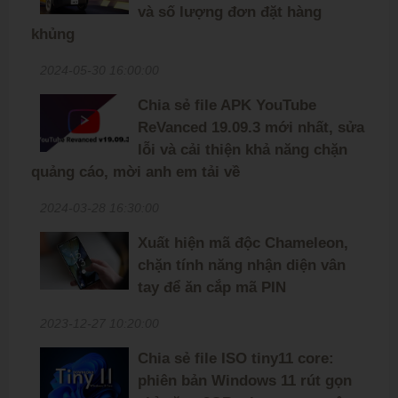
và số lượng đơn đặt hàng
khủng
2024-05-30 16:00:00
Chia sẻ file APK YouTube
ReVanced 19.09.3 mới nhất, sửa
lỗi và cải thiện khả năng chặn
quảng cáo, mời anh em tải về
2024-03-28 16:30:00
Xuất hiện mã độc Chameleon,
chặn tính năng nhận diện vân
tay để ăn cắp mã PIN
2023-12-27 10:20:00
Chia sẻ file ISO tiny11 core:
phiên bản Windows 11 rút gọn