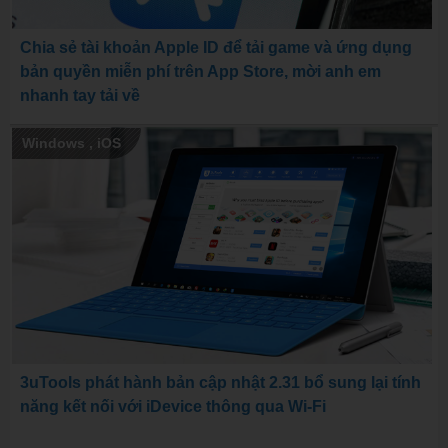
Chia sẻ tài khoản Apple ID để tải game và ứng dụng
bản quyền miễn phí trên App Store, mời anh em
nhanh tay tải về
Windows
,
iOS
3uTools phát hành bản cập nhật 2.31 bổ sung lại tính
năng kết nối với iDevice thông qua Wi-Fi