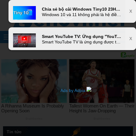
X
Chia sẻ bộ cài Windows Tiny10 23H2 vừa ra mắt, phiên bản rút gọn siêu nhẹ của Windows 10, chỉ nặng 3,6 GB
X
9
Windows 10 và 11 không phải là hệ điều hành nhỏ gọn nhất, nó yêu cầu bạn phải có ít nhất 20 GB dung lượng ổ đĩa trống, điều này khiến các phiên bản Windows hiện đại khó chạy hơn trên các thiết bị có cấu hình kém hơn. Đó là lý do các phiên bản mod lại mang tên tiny10 và tiny11 ra mắt nhằm loại bỏ những tính năng không cần thiết trên Windows 10 và 11.
Smart YouTube TV: Ứng dụng ''YouTube Vanced'' dành cho SmartTV Android không quảng cáo
X
Smart YouTube TV là ứng dụng được thiết kế dành riêng cho smartTV sử dụng hệ điều hành Android TV của Google nên có giao diện cực ký thân thiện cho thao tác dùng remote. Và cũng giống như YouTube Vanced hay OGYouTube, Smart YouTube TV sở hữu tính năng xem YouTube không quảng cáo.
Ads by Adpia
Tin tức