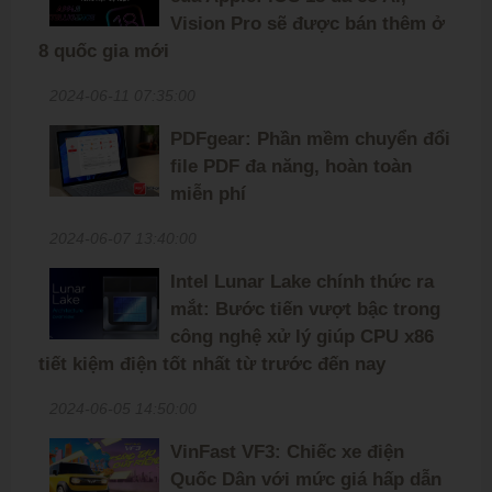
Vision Pro sẽ được bán thêm ở
8 quốc gia mới
2024-06-11 07:35:00
PDFgear: Phần mềm chuyển đổi
file PDF đa năng, hoàn toàn
miễn phí
2024-06-07 13:40:00
Intel Lunar Lake chính thức ra
mắt: Bước tiến vượt bậc trong
công nghệ xử lý giúp CPU x86
tiết kiệm điện tốt nhất từ trước đến nay
2024-06-05 14:50:00
VinFast VF3: Chiếc xe điện
Quốc Dân với mức giá hấp dẫn