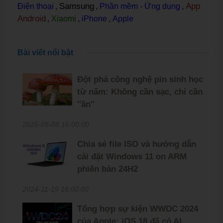
Samsung
App
Điện thoại
,
,
Phần mềm - Ứng dụng
,
Android
,
Xiaomi
,
iPhone
,
Apple
Bài viết nổi bật
Đột phá công nghệ pin sinh học
từ nấm: Không cần sạc, chỉ cần
''ăn''
2025-05-05 16:00:00
Chia sẻ file ISO và hướng dẫn
cài đặt Windows 11 on ARM
phiên bản 24H2
2024-11-19 16:00:00
Tổng hợp sự kiện WWDC 2024
của Apple: iOS 18 đã có AI,