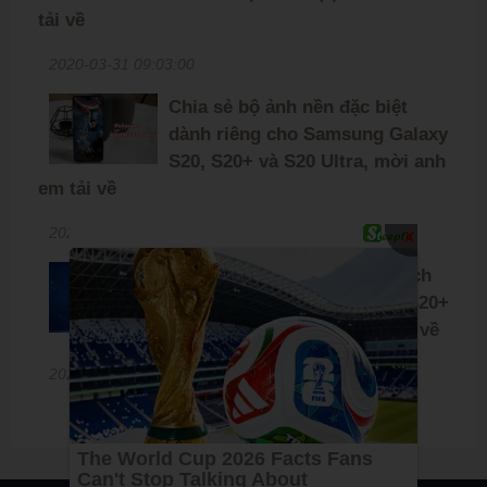
tải về
2020-03-31 09:03:00
Chia sẻ bộ ảnh nền đặc biệt
dành riêng cho Samsung Galaxy
S20, S20+ và S20 Ultra, mời anh
em tải về
2020-02-26 11:30:00
X
Chia sẻ bộ ảnh nền được trích
xuất từ Galaxy S20, Galaxy S20+
và S20 Ultra, mời anh em tải về
2020-01-15 16:30:00