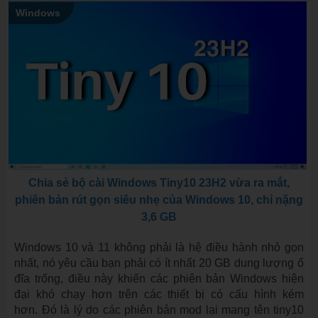
Windows
Chia sẻ bộ cài Windows Tiny10 23H2 vừa ra mắt,
phiên bản rút gọn siêu nhẹ của Windows 10, chỉ nặng
3,6 GB
Windows 10 và 11 không phải là hệ điều hành nhỏ gọn
nhất, nó yêu cầu bạn phải có ít nhất 20 GB dung lượng ổ
đĩa trống, điều này khiến các phiên bản Windows hiện
đại khó chạy hơn trên các thiết bị có cấu hình kém
hơn. Đó là lý do các phiên bản mod lại mang tên tiny10