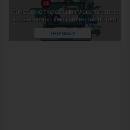
CÔNG CỤ HỖ TRỢ GET LINK VIDEO YOUTUBE,
FACEBOOK, GET LINK FSHARE TỐC DỘ CAO
THỬ NGAY