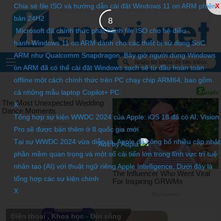
Chia sẻ file ISO và hướng dẫn cài đặt Windows 11 on ARM phiên
X
bản 24H2
5
Microsoft đã chính thức phát hành file ISO cho hệ điều
hành Windows 11 on ARM dành cho các thiết bị sử dụng SoC
ARM như Qualcomm Snapdragon. Bây giờ người dùng Windows
on ARM đã có thể cài đặt Windows sạch sẽ từ đầu hoàn toàn
offline một cách chính thức trên PC chạy chip ARM64, bao gồm
cả những mẫu laptop Copilot+ PC.
X
Tổng hợp sự kiện WWDC 2024 của Apple: iOS 18 đã có AI, Vision
Pro sẽ được bán thêm ở 8 quốc gia mới
Tại sự WWDC 2024 vừa diễn ra, Apple đã công bố nhiều cập nhật
Ads by Adpia
phần mềm quan trọng và một số cải tiến lớn trong lĩnh vực trí tuệ
nhân tạo (AI) với thuật ngữ riêng Apple Intelligence. Dưới đây là
tổng hợp các sự kiện chính
X
Điện thoại
,
Khoa học - Đời sống