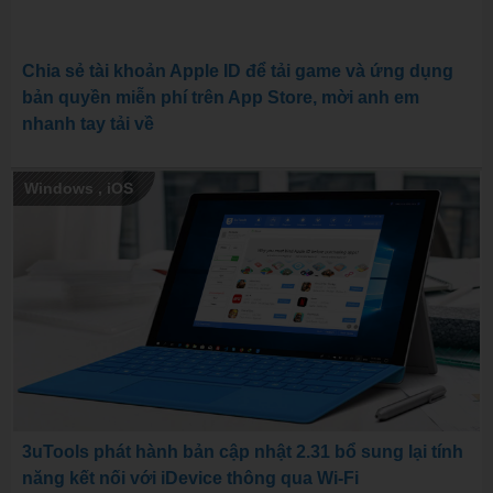
Chia sẻ tài khoản Apple ID để tải game và ứng dụng
bản quyền miễn phí trên App Store, mời anh em
nhanh tay tải về
Windows
,
iOS
3uTools phát hành bản cập nhật 2.31 bổ sung lại tính
năng kết nối với iDevice thông qua Wi-Fi