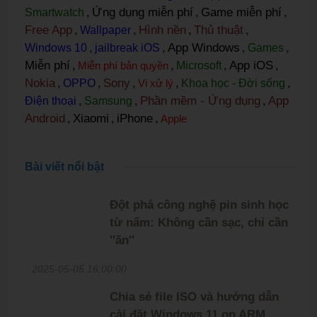
Ứng dụng miễn phí
Game miễn phí
Smartwatch
,
,
,
Free App
Hình nền
Thủ thuật
,
Wallpaper
,
,
,
App Windows
Windows 10
,
jailbreak iOS
,
,
Games
,
Miễn phí
App iOS
,
Miễn phí bản quyền
,
Microsoft
,
,
Nokia
Sony
,
OPPO
,
,
Vi xử lý
,
Khoa học - Đời sống
,
Phần mềm - Ứng dụng
App
Điện thoại
,
Samsung
,
,
Android
Xiaomi
iPhone
,
,
,
Apple
Bài viết nổi bật
Đột phá công nghệ pin sinh học
từ nấm: Không cần sạc, chỉ cần
''ăn''
2025-05-05 16:00:00
Chia sẻ file ISO và hướng dẫn
cài đặt Windows 11 on ARM