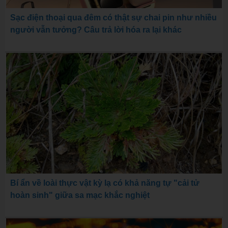
Sạc điện thoại qua đêm có thật sự chai pin như nhiều
người vẫn tưởng? Câu trả lời hóa ra lại khác
Bí ẩn về loài thực vật kỳ lạ có khả năng tự "cải tử
hoàn sinh" giữa sa mạc khắc nghiệt