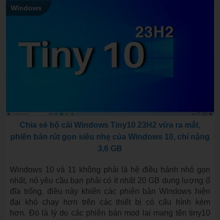
Windows
Chia sẻ bộ cài Windows Tiny10 23H2 vừa ra mắt,
phiên bản rút gọn siêu nhẹ của Windows 10, chỉ nặng
3,6 GB
Windows 10 và 11 không phải là hệ điều hành nhỏ gọn
nhất, nó yêu cầu bạn phải có ít nhất 20 GB dung lượng ổ
đĩa trống, điều này khiến các phiên bản Windows hiện
đại khó chạy hơn trên các thiết bị có cấu hình kém
hơn. Đó là lý do các phiên bản mod lại mang tên tiny10