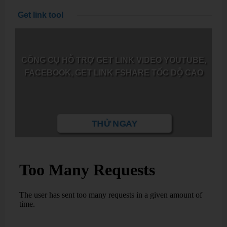
Get link tool
CÔNG CỤ HỖ TRỢ GET LINK VIDEO YOUTUBE,
FACEBOOK, GET LINK FSHARE TỐC DỘ CAO
THỬ NGAY