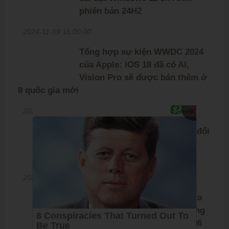
phiên bản 24H2
2024-11-19 16:00:00
Tổng hợp sự kiện WWDC 2024
của Apple: iOS 18 đã có AI,
Vision Pro sẽ được bán thêm ở
8 quốc gia mới
2024-06-11 07:35:00
X
PDFgear: Phần mềm chuyển đổi
file PDF đa năng, hoàn toàn
miễn phí
2024-06-07 13:40:00
Intel Lunar Lake chính thức ra
mắt: Bước tiến vượt bậc trong
công nghệ xử lý giúp CPU x86