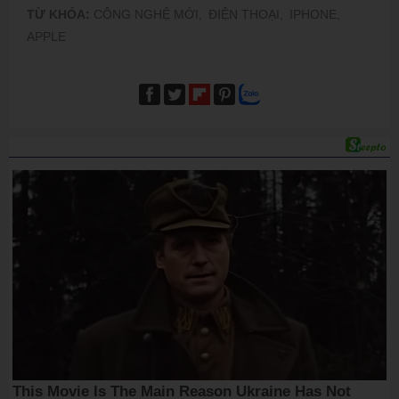
TỪ KHÓA:
CÔNG NGHỆ MỚI,
ĐIỆN THOẠI,
IPHONE,
APPLE