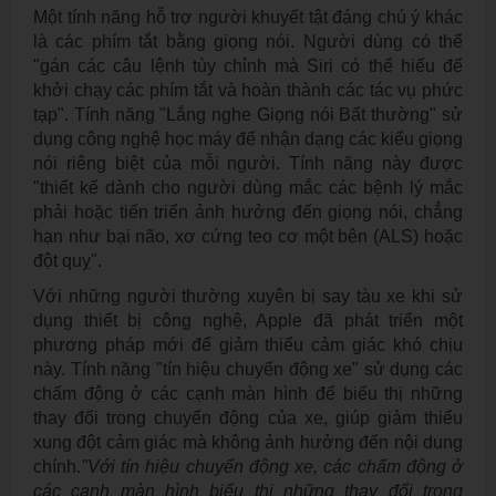
Một tính năng hỗ trợ người khuyết tật đáng chú ý khác
là các phím tắt bằng giọng nói. Người dùng có thể
"gán các câu lệnh tùy chỉnh mà Siri có thể hiểu để
khởi chạy các phím tắt và hoàn thành các tác vụ phức
tạp". Tính năng "Lắng nghe Giọng nói Bất thường" sử
dụng công nghệ học máy để nhận dạng các kiểu giọng
nói riêng biệt của mỗi người. Tính năng này được
"thiết kế dành cho người dùng mắc các bệnh lý mắc
phải hoặc tiến triển ảnh hưởng đến giọng nói, chẳng
hạn như bại não, xơ cứng teo cơ một bên (ALS) hoặc
đột quỵ".
Với những người thường xuyên bị say tàu xe khi sử
dụng thiết bị công nghệ, Apple đã phát triển một
phương pháp mới để giảm thiểu cảm giác khó chịu
này. Tính năng "tín hiệu chuyển động xe" sử dụng các
chấm động ở các cạnh màn hình để biểu thị những
thay đổi trong chuyển động của xe, giúp giảm thiểu
xung đột cảm giác mà không ảnh hưởng đến nội dung
chính.
"Với tín hiệu chuyển động xe, các chấm động ở
các cạnh màn hình biểu thị những thay đổi trong