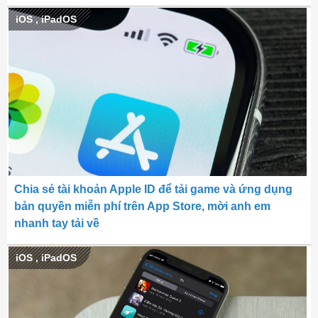
iOS
,
iPadOS
Chia sẻ tài khoản Apple ID để tải game và ứng dụng
bản quyền miễn phí trên App Store, mời anh em
nhanh tay tải về
iOS
,
iPadOS