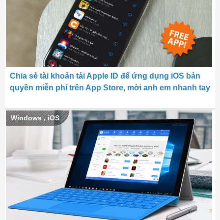
Chia sẻ tài khoản tải Apple ID để ứng dụng iOS bản
quyền miễn phí trên App Store, mời anh em nhanh tay
Windows
,
iOS