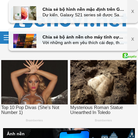
Chia sẻ bộ hình nền mặc định trên Galaxy S21 series, mời anh em tải về sử dụng
X
Dự kiến, Galaxy S21 series sẽ được Samsung trình làng vào ngày 14/1/2021, tuy nhiên bộ ba Galaxy S21, S21+ và S21 Ultra đã liên tục xuất hiện dưới loạt các ảnh rò rỉ và cả video trên tay. Mới đây, loạt hình nền mặc định trên cũng đã được tung lên mạng và ngay bây giờ anh em đã có thể tải bộ ảnh này về máy để làm hình nền cho dế yêu của mình rồi nhé.
Chia sẻ bộ ảnh nền cho máy tính cực đẹp chất lượng cao, mời anh em tải về
X
Với những anh em yêu thích cái đẹp, thì hình nền là một lựa chọn không thể thiếu giúp chúng ta có thể trang trí cho chiếc PC, Laptop trở nên sinh động, và thể hiện tính cá nhân hóa, hay tạo sự tươi mới mỗi khi ngồi trước màn hình... Và cũng không dong dài nữa mình vào thẳng vấn đề chính luôn nhé. Bộ sưu tập hình nền mà mình chia sẻ cho anh em dưới đây với hơn 120 tấm ảnh siêu đẹp chất lượng 2K, tha hồ làm đẹp nhé.
Ảnh nền