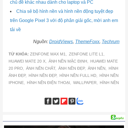
chủ đề khác nhau dành cho laptop và PC
Chia sẻ bộ hình nền và hình nền động tuyệt đẹp
trên Google Pixel 3 với độ phân giải gốc, mời anh em
tải về
Nguồn:
DroidViews
,
ThemeFoxx
​,
Techrum
TỪ KHÓA:
ZENFONE MAX M1,
ZENFONE LITE L1,
HUAWEI MATE 20 X,
ẢNH NỀN MẶC ĐỊNH,
HUAWEI MATE
20 PRO,
ẢNH NỀN CHẤT,
ẢNH NỀN ĐẸP,
ẢNH NỀN,
HÌNH
ẢNH ĐẸP,
HÌNH NỀN ĐẸP,
HÌNH NỀN FULL HD,
HÌNH NỀN
IPHONE,
HÌNH NỀN ĐIỆN THOẠI,
WALLPAPER,
HÌNH NỀN