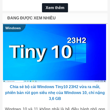
Xem thêm
ĐANG ĐƯỢC XEM NHIỀU
Windows
Chia sẻ bộ cài Windows Tiny10 23H2 vừa ra mắt,
phiên bản rút gọn siêu nhẹ của Windows 10, chỉ nặng
3,6 GB
Windows 10 và 11 không phải là hệ điều hành nhỏ gọn