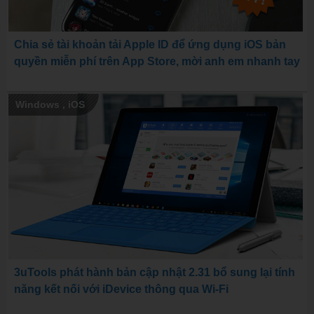
Chia sẻ tài khoản tải Apple ID để ứng dụng iOS bản
quyền miễn phí trên App Store, mời anh em nhanh tay
Windows
,
iOS
3uTools phát hành bản cập nhật 2.31 bổ sung lại tính
năng kết nối với iDevice thông qua Wi-Fi