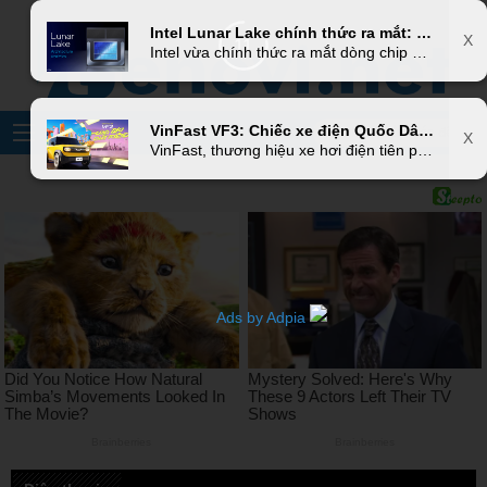
X
Intel Lunar Lake chính thức ra mắt: Bước tiến vượt bậc trong công nghệ xử lý giúp CPU x86 tiết kiệm điện tốt nhất từ trước đến nay
X
9
Intel vừa chính thức ra mắt dòng chip mới nhất của mình mang tên Lunar Lake, hứa hẹn mang đến những cải tiến vượt trội về hiệu suất và hiệu năng tiêu thụ điện năng. Đây là một phần trong chiến lược dài hạn của Intel nhằm tái khẳng định vị thế của mình trong thị trường vi xử lý, đối đầu trực tiếp với các đối thủ như AMD và Apple Silicon. Hãy cùng chúng tôi điểm qua những điểm nổi bật của dòng chip mới này.
VinFast VF3: Chiếc xe điện Quốc Dân với mức giá hấp dẫn và số lượng đơn đặt hàng khủng
X
VinFast, thương hiệu xe hơi điện tiên phong của Việt Nam, đã chính thức ra mắt mẫu xe VF3, thu hút sự chú ý đặc biệt của công chúng nhờ mức giá phải chăng và số lượng đơn đặt hàng ấn tượng. Với chiến lược định giá hợp lý và những tính năng vượt trội, VF3 không chỉ tạo ra một cơn sốt trong thị trường nội địa mà còn khẳng định vị thế của VinFast trên bản đồ xe điện toàn cầu.
Ads by Adpia