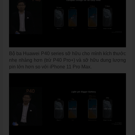
Bộ ba Huawei P40 series sỡ hữu cho mình kích thước
nhẹ nhàng hơn (trừ P40 Pro+) và sỡ hữu dung lượng
pin lớn hơn so với iPhone 11 Pro Max.