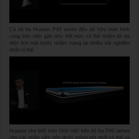
Cả bộ ba Huawei P40 series đều sỡ hữu màn hình
cong tràn viền gần như hết mức có thể nhằm tối da
diện tích mặt trước nhằm mang lại nhiều trải nghiệm
nhất có thể.
Huawei cho biết màn hình mới trên bộ ba P40 series
cho các phần viền trên dưới mỏng hết nhất có thể và