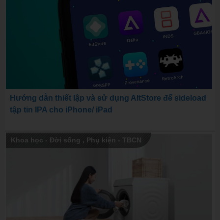
Hướng dẫn thiết lập và sử dụng AltStore để sideload
tập tin IPA cho iPhone/ iPad
Khoa học - Đời sống
,
Phụ kiện - TBCN