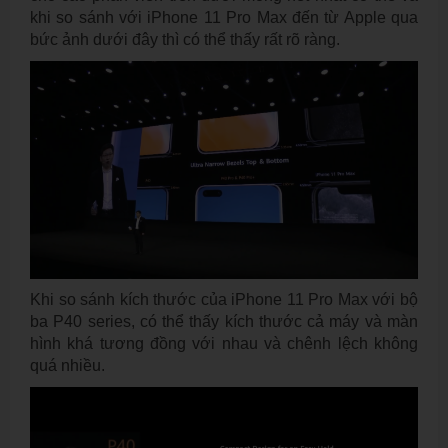
khi so sánh với iPhone 11 Pro Max đến từ Apple qua
bức ảnh dưới đây thì có thể thấy rất rõ ràng.
Khi so sánh kích thước của iPhone 11 Pro Max với bộ
ba P40 series, có thể thấy kích thước cả máy và màn
hình khá tương đồng với nhau và chênh lệch không
quá nhiều.