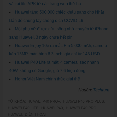
và cài file APK từ các trang web thứ ba
Huawei tặng 500.000 chiếc khẩu trang cho Nhật
Bản để chung tay chống dịch COVID-19
Một phụ nữ được cứu sống nhờ chuyển từ iPhone
sang Huawei, 3 ngày chưa hết pin
Huawei Enjoy 10e ra mắt: Pin 5.000 mAh, camera
kép 13MP, màn hình 6,3 inch, giá chỉ từ 143 USD
Huawei P40 Lite ra mắt: 4 camera, sạc nhanh
40W, không có Google, giá 7.6 triệu đồng
Honor Việt Nam chính thức giải thể
Nguồn:
Techrum
TỪ KHÓA:
HUAWEI P40 PRO+,
HUAWEI P40 PRO PLUS,
HUAWEI P40 LITE,
HUAWEI P40,
HUAWEI P40 PRO,
HUAWEI,
ĐIỆN THOẠI