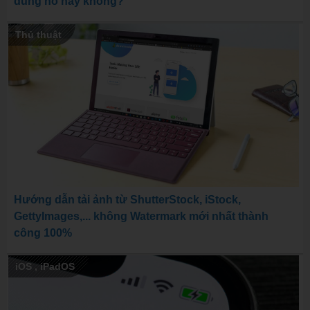
dung nó hay không?
Thủ thuật
Hướng dẫn tải ảnh từ ShutterStock, iStock,
GettyImages,... không Watermark mới nhất thành
công 100%
iOS
,
iPadOS