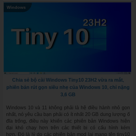
Windows
Chia sẻ bộ cài Windows Tiny10 23H2 vừa ra mắt,
phiên bản rút gọn siêu nhẹ của Windows 10, chỉ nặng
3,6 GB
Windows 10 và 11 không phải là hệ điều hành nhỏ gọn
nhất, nó yêu cầu bạn phải có ít nhất 20 GB dung lượng ổ
đĩa trống, điều này khiến các phiên bản Windows hiện
đại khó chạy hơn trên các thiết bị có cấu hình kém
hơn. Đó là lý do các phiên bản mod lại mang tên tiny10