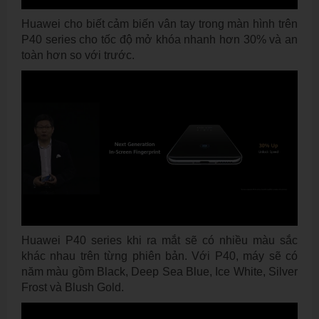
Huawei cho biết cảm biến vân tay trong màn hình trên
P40 series cho tốc độ mở khóa nhanh hơn 30% và an
toàn hơn so với trước.
Huawei P40 series khi ra mắt sẽ có nhiều màu sắc
khác nhau trên từng phiên bản. Với P40, máy sẽ có
năm màu gồm Black, Deep Sea Blue, Ice White, Silver
Frost và Blush Gold.