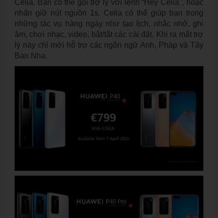
Celia. Bạn có thể gọi trợ lý với lệnh “Hey Celia", hoặc
nhấn giữ nút nguồn 1s. Celia có thể giúp bạn trong
những tác vụ hàng ngày như tạo lịch, nhắc nhở, ghi
âm, chơi nhạc, video, bật/tắt các cài đặt. Khi ra mắt trợ
lý này chỉ mới hỗ trợ các ngôn ngữ Anh, Pháp và Tây
Ban Nha.