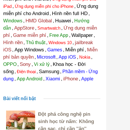
Ứng dụng
iPad
,
Ứng dụng miễn phí cho iPhone
,
miễn phí cho Android
Hình nền full HD
,
,
HMD Global
Huawei
Windows
,
,
,
Hướng
AppStore
Ứng dụng miễn
dẫn
,
,
Smartwatch
,
phí
Game miễn phí
Wallpaper
,
,
Free App
,
,
Hình nền
jailbreak
,
Thủ thuật
,
Windows 10
,
iOS
App Windows
Miễn phí
Miễn
,
,
Games
,
,
phí bản quyền
,
Microsoft
,
App iOS
,
Nokia
,
Sony
Khoa học - Đời
OPPO
,
,
Vi xử lý
,
sống
Samsung
,
Điện thoại
,
,
Phần mềm - Ứng
iPhone
dụng
,
App Android
,
Xiaomi
,
,
Apple
Bài viết nổi bật
Đột phá công nghệ pin
sinh học từ nấm: Không
cần sạc, chỉ cần ''ăn''