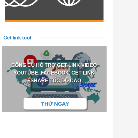
Get link tool
CÔNG CỤ HỖ TRỢ GET LINK VIDEO
YOUTUBE, FACEBOOK, GET LINK
FSHARE TỐC DỘ CAO
THỬ NGAY