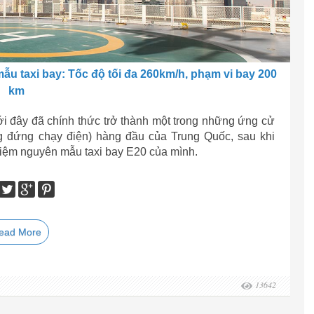
 taxi bay: Tốc độ tối đa 260km/h, phạm vi bay 200
km
i đây đã chính thức trở thành một trong những ứng cử
ng đứng chạy điện) hàng đầu của Trung Quốc, sau khi
hiệm nguyên mẫu taxi bay E20 của mình.
ead More
13642