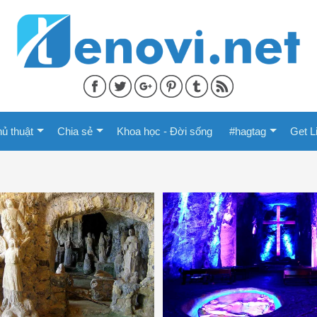
ủ thuật
Chia sẻ
Khoa học - Đời sống
#hagtag
Get L