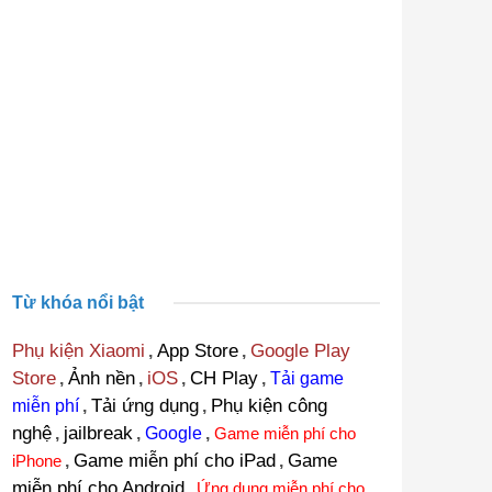
Từ khóa nổi bật
Phụ kiện Xiaomi
App Store
Google Play
,
,
Store
Ảnh nền
iOS
CH Play
,
,
,
,
Tải game
Tải ứng dụng
Phụ kiện công
miễn phí
,
,
nghệ
jailbreak
,
,
Google
,
Game miễn phí cho
Game miễn phí cho iPad
Game
iPhone
,
,
miễn phí cho Android
,
Ứng dụng miễn phí cho