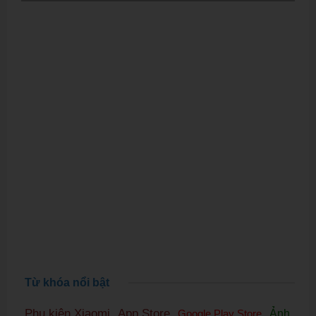
Từ khóa nổi bật
Phụ kiện Xiaomi
App Store
,
,
Google Play Store
,
Ảnh