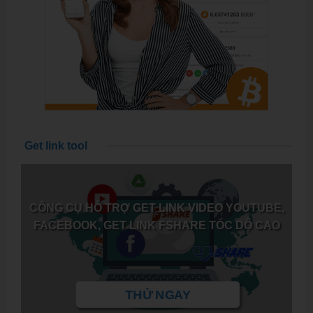
Get link tool
CÔNG CỤ HỖ TRỢ GET LINK VIDEO YOUTUBE,
FACEBOOK, GET LINK FSHARE TỐC DỘ CAO
THỬ NGAY