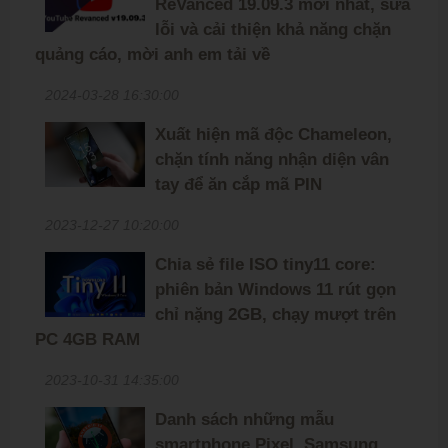
ReVanced 19.09.3 mới nhất, sửa
lỗi và cải thiện khả năng chặn
quảng cáo, mời anh em tải về
2024-03-28 16:30:00
Xuất hiện mã độc Chameleon,
chặn tính năng nhận diện vân
tay để ăn cắp mã PIN
2023-12-27 10:20:00
Chia sẻ file ISO tiny11 core:
phiên bản Windows 11 rút gọn
chỉ nặng 2GB, chạy mượt trên
PC 4GB RAM
2023-10-31 14:35:00
Danh sách những mẫu
smartphone Pixel, Samsung,