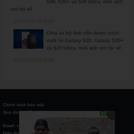
S20, S20+ và S20 Ultra, mời anh
em tải về
2020-02-26 11:30:00
Chia sẻ bộ ảnh nền được trích
xuất từ Galaxy S20, Galaxy S20+
và S20 Ultra, mời anh em tải về
2020-01-15 16:30:00
Chính sách bảo mật
Quy định - điều khoản
X
Email:
inmylove2013@hotmail.com
Điện thoại:
0938 330 757