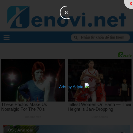
X
7
Ads by Adpia
iOS
,
Android