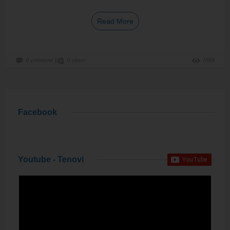
Read More
0
comment
|
0
share
1688
Facebook
Youtube - Tenovi