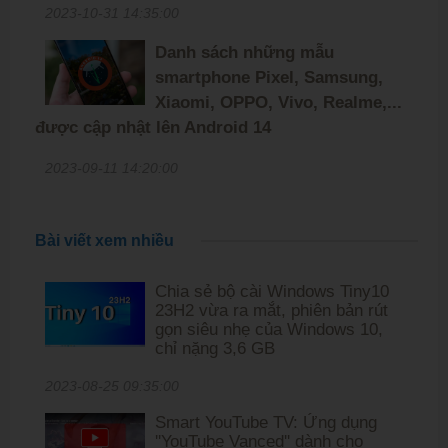
2023-10-31 14:35:00
Danh sách những mẫu
smartphone Pixel, Samsung,
Xiaomi, OPPO, Vivo, Realme,...
được cập nhật lên Android 14
2023-09-11 14:20:00
Bài viết xem nhiều
Chia sẻ bộ cài Windows Tiny10
23H2 vừa ra mắt, phiên bản rút
gọn siêu nhẹ của Windows 10,
chỉ nặng 3,6 GB
2023-08-25 09:35:00
Smart YouTube TV: Ứng dụng
''YouTube Vanced'' dành cho