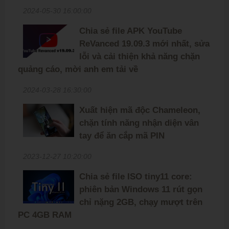
2024-05-30 16:00:00
Chia sẻ file APK YouTube
ReVanced 19.09.3 mới nhất, sửa
lỗi và cải thiện khả năng chặn
quảng cáo, mời anh em tải về
2024-03-28 16:30:00
Xuất hiện mã độc Chameleon,
chặn tính năng nhận diện vân
tay để ăn cắp mã PIN
2023-12-27 10:20:00
Chia sẻ file ISO tiny11 core:
phiên bản Windows 11 rút gọn
chỉ nặng 2GB, chạy mượt trên
PC 4GB RAM