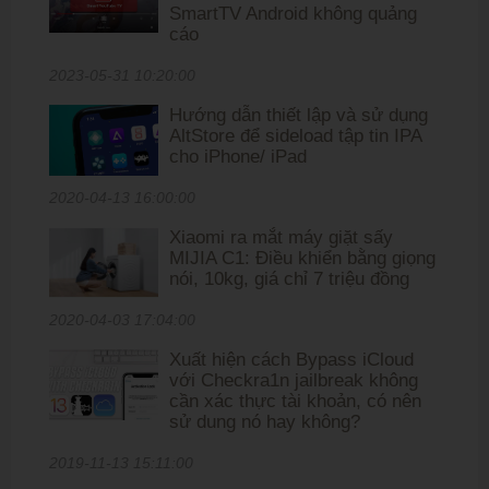
SmartTV Android không quảng
cáo
2023-05-31 10:20:00
Hướng dẫn thiết lập và sử dụng
AltStore để sideload tập tin IPA
cho iPhone/ iPad
2020-04-13 16:00:00
Xiaomi ra mắt máy giặt sấy
MIJIA C1: Điều khiển bằng giọng
nói, 10kg, giá chỉ 7 triệu đồng
2020-04-03 17:04:00
Xuất hiện cách Bypass iCloud
với Checkra1n jailbreak không
cần xác thực tài khoản, có nên
sử dung nó hay không?
2019-11-13 15:11:00