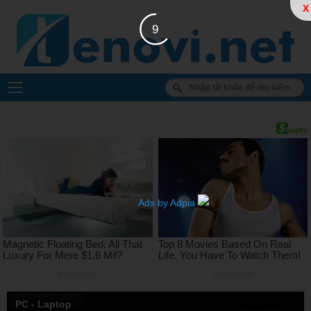
X
8
Ads by Adpia
PC - Laptop