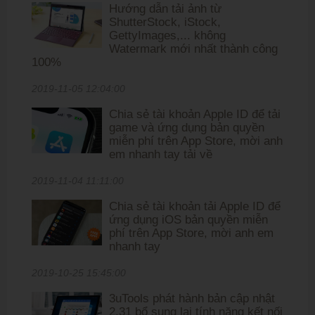
Hướng dẫn tải ảnh từ
ShutterStock, iStock,
GettyImages,... không
Watermark mới nhất thành công
100%
2019-11-05 12:04:00
Chia sẻ tài khoản Apple ID để tải
game và ứng dụng bản quyền
miễn phí trên App Store, mời anh
em nhanh tay tải về
2019-11-04 11:11:00
Chia sẻ tài khoản tải Apple ID để
ứng dụng iOS bản quyền miễn
phí trên App Store, mời anh em
nhanh tay
2019-10-25 15:45:00
3uTools phát hành bản cập nhật
2.31 bổ sung lại tính năng kết nối