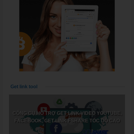
Get link tool
CÔNG CỤ HỖ TRỢ GET LINK VIDEO YOUTUBE,
FACEBOOK, GET LINK FSHARE TỐC DỘ CAO