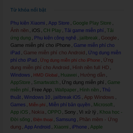
Từ khóa nổi bật
Phụ kiện Xiaomi
,
App Store
,
Google Play Store
,
Ảnh nền
iOS
,
,
CH Play
,
Tải game miễn phí
,
Tải
Google
ứng dụng
,
Phụ kiện công nghệ
,
jailbreak
,
,
Game miễn phí cho iPhone
,
Game miễn phí cho
Game miễn phí cho Android
iPad
,
,
Ứng dụng miễn
Ứng
phí cho iPad
,
Ứng dụng miễn phí cho iPhone
,
dụng miễn phí cho Android
Hình nền full HD
,
,
Hướng dẫn
Windows
,
HMD Global
,
Huawei
,
,
Ứng dụng miễn phí
AppStore
,
Smartwatch
,
,
Game
Free App
miễn phí
,
,
Wallpaper
,
Hình nền
,
Thủ
App Windows
thuật
,
Windows 10
,
jailbreak iOS
,
,
Games
,
Miễn phí
,
Miễn phí bản quyền
,
Microsoft
,
Nokia
Sony
Vi xử lý
App iOS
,
,
OPPO
,
,
,
Khoa học -
Phần mềm - Ứng
Đời sống
,
Điện thoại
,
Samsung
,
dụng
,
App Android
,
Xiaomi
,
iPhone
,
Apple