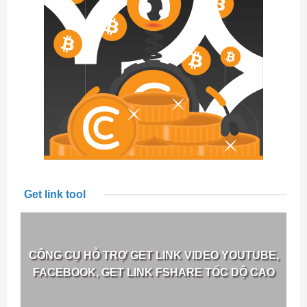
Get link tool
CÔNG CỤ HỖ TRỢ GET LINK VIDEO YOUTUBE,
FACEBOOK, GET LINK FSHARE TỐC DỘ CAO