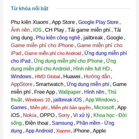
Từ khóa nổi bật
Phụ kiện Xiaomi
App Store
,
,
Google Play Store
,
Ảnh nền
CH Play
Tải game miễn phí
Tải
,
iOS
,
,
,
ứng dụng
jailbreak
Google
,
Phụ kiện công nghệ
,
,
,
Game miễn phí cho iPhone
Game miễn phí cho
,
iPad
,
Game miễn phí cho Android
,
Ứng dụng miễn phí
cho iPad
,
Ứng dụng miễn phí cho iPhone
,
Ứng
dụng miễn phí cho Android
,
Hình nền full HD
,
Huawei
Hướng dẫn
Windows
,
HMD Global
,
,
,
AppStore
Smartwatch
Game
,
,
Ứng dụng miễn phí
,
miễn phí
Free App
,
,
Wallpaper
,
Hình nền
,
Thủ
thuật
,
Windows 10
,
jailbreak iOS
,
App Windows
,
App
Games
,
Miễn phí
,
Miễn phí bản quyền
,
Microsoft
,
iOS
Nokia
OPPO
Sony
,
,
,
,
Vi xử lý
,
Khoa học - Đời
Điện thoại
sống
,
,
Samsung
,
Phần mềm - Ứng
iPhone
Apple
dụng
,
App Android
,
Xiaomi
,
,