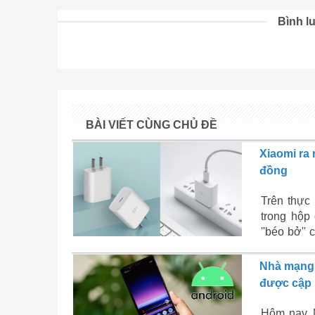
Bình lu
BÀI VIẾT CÙNG CHỦ ĐỀ
Xiaomi ra 
đồng
Trên thực
trong hộp 
''béo bở''
cơ hội đó
mang thươ
Nhà mạng 
Apple.
được cập 
Hôm nay, 