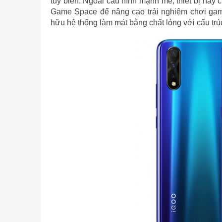
tùy biến. Ngoài cấu hình mạnh mẽ, thiết bị nà
Game Space để nâng cao trải nghiệm chơi gam
hữu hệ thống làm mát bằng chất lỏng với cấu trúc