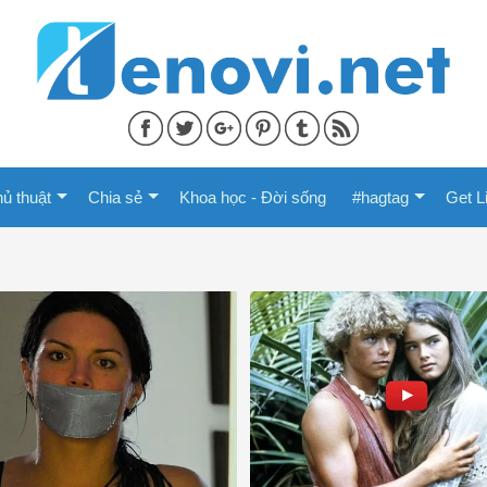
ủ thuật
Chia sẻ
Khoa học - Đời sống
#hagtag
Get L