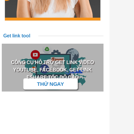
Get link tool
CÔNG CỤ HỖ TRỢ GET LINK VIDEO
YOUTUBE, FACEBOOK, GET LINK
FSHARE TỐC DỘ CAO
THỬ NGAY