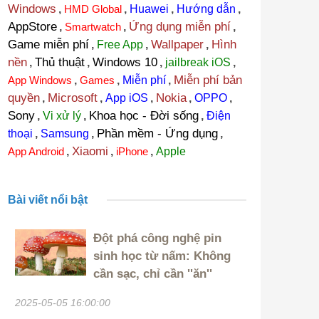
Windows
,
HMD Global
,
Huawei
,
Hướng dẫn
,
AppStore
Ứng dụng miễn phí
,
Smartwatch
,
,
Game miễn phí
Wallpaper
Hình
,
Free App
,
,
nền
Thủ thuật
Windows 10
,
,
,
jailbreak iOS
,
Miễn phí bản
App Windows
,
Games
,
Miễn phí
,
quyền
Microsoft
Nokia
,
,
App iOS
,
,
OPPO
,
Sony
Khoa học - Đời sống
,
Vi xử lý
,
,
Điện
Phần mềm - Ứng dụng
thoại
,
Samsung
,
,
Xiaomi
App Android
,
,
iPhone
,
Apple
Bài viết nổi bật
Đột phá công nghệ pin
sinh học từ nấm: Không
cần sạc, chỉ cần ''ăn''
2025-05-05 16:00:00