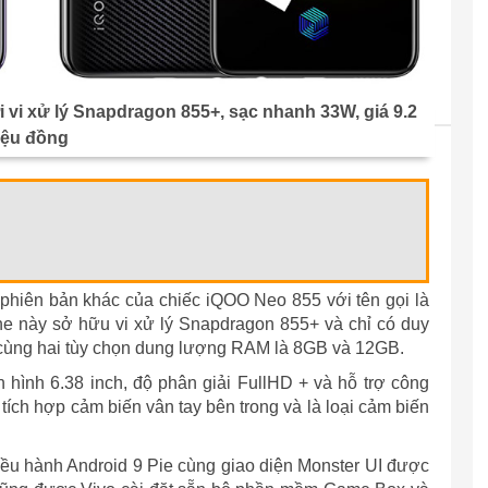
i vi xử lý Snapdragon 855+, sạc nhanh 33W, giá 9.2
riệu đồng
 phiên bản khác của chiếc iQOO Neo 855 với tên gọi là
e này sở hữu vi xử lý Snapdragon 855+ và chỉ có duy
 cùng hai tùy chọn dung lượng RAM là 8GB và 12GB.
hình 6.38 inch, độ phân giải FullHD + và hỗ trợ công
ích hợp cảm biến vân tay bên trong và là loại cảm biến
iều hành Android 9 Pie cùng giao diện Monster UI được