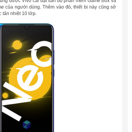
y cũng được Vivo cài đặt sẵn bộ phần mềm Game Box và
e của người dùng. Thêm vào đó, thiết bị này cũng sở
 tản nhiệt 10 lớp.