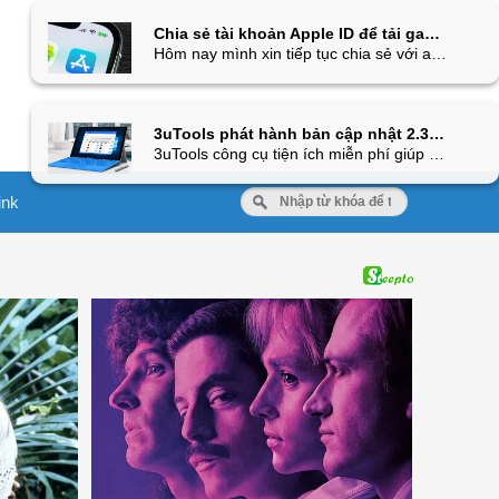
Chia sẻ tài khoản Apple ID để tải game và ứng dụng bản quyền miễn phí trên App Store, mời anh em nhanh tay tải về
Hôm nay mình xin tiếp tục chia sẻ với anh em tài khoản Apple ID để tải ứng dụng và game bản quyền trên iOS đã được mua trực tiếp trên App Store. Tài khoản lần này gồm: Analog (FULL), VivaVideo Pro, LightX Express, LIMBO, 8mm Vintage Camera, Color Splash, WiFi Master Key Pro, MineCraft, This War of Mine (+Stories), một số gói biểu tượng cảm xúc cho iMessage và rất nhiều app/game trả phí hấp dẫn khác. Lưu ý thời gian có hạn nên các bạn nhanh tay đăng nhập và tải về càng sớm càng tốt nhé!
3uTools phát hành bản cập nhật 2.31 bổ sung lại tính năng kết nối với iDevice thông qua Wi-Fi
3uTools công cụ tiện ích miễn phí giúp quản lý, jailbreak, backup... các thiết bị iOS vừa phát hành bản cập nhật v2.31. Bên cạnh sửa lỗi import live photos trên iOS 12.1, 3uTools v2.31 còn mang lại một số tính năng mới độc đáo, trong đó bao gồm cả tính năng kết nối 3uTools (máy tính) với iDevice thông qua Wi-Fi chứ không cần phải sử dụng cáp lightning nữa.
ink