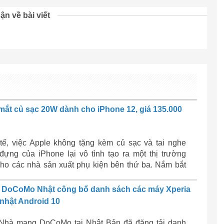
ận về bài viết
mắt củ sạc 20W dành cho iPhone 12, giá 135.000
 tế, việc Apple không tặng kèm củ sạc và tai nghe
đựng của iPhone lại vô tình tạo ra một thị trường
 cho các nhà sản xuất phụ kiện bên thứ ba. Nắm bắt
, Xiaomi vừa tung ra một mẫu sạc nhanh PD mới
ng hiệu ZMI dành cho dòng iPhone 12 mới nhất của
DoCoMo Nhật công bố danh sách các máy Xperia
nhật Android 10
Nhà mạng DoCoMo tại Nhật Bản đã đăng tải danh