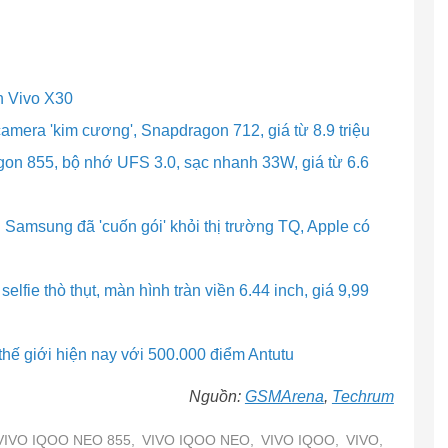
n Vivo X30
camera 'kim cương', Snapdragon 712, giá từ 8.9 triệu
on 855, bộ nhớ UFS 3.0, sạc nhanh 33W, giá từ 6.6
Samsung đã 'cuốn gói' khỏi thị trường TQ, Apple có
elfie thò thụt, màn hình tràn viền 6.44 inch, giá 9,99
hế giới hiện nay với 500.000 điểm Antutu
Nguồn:
GSMArena
​,
Techrum
VIVO IQOO NEO 855,
VIVO IQOO NEO,
VIVO IQOO,
VIVO,