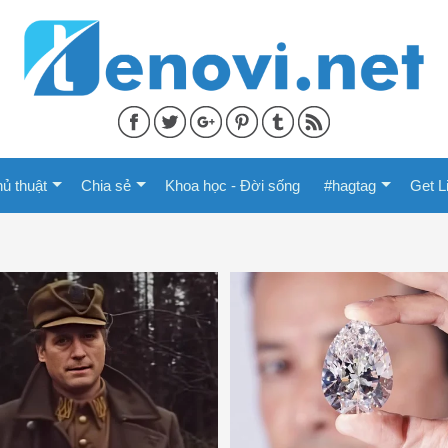
ủ thuật
Chia sẻ
Khoa học - Đời sống
#hagtag
Get L