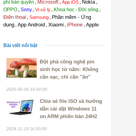
Microsoft
Nokia
phí bản quyền
,
,
App iOS
,
,
OPPO
,
Sony
,
Vi xử lý
,
Khoa học - Đời sống
,
Điện thoại
Phần mềm - Ứng
,
Samsung
,
dụng
App Android
Xiaomi
iPhone
Apple
,
,
,
,
Bài viết nổi bật
Đột phá công nghệ pin
sinh học từ nấm: Không
cần sạc, chỉ cần ''ăn''
2025-05-05 16:00:00
Chia sẻ file ISO và hướng
dẫn cài đặt Windows 11
on ARM phiên bản 24H2
2024-11-19 16:00:00