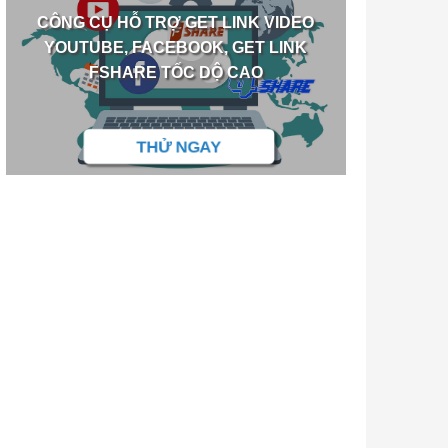
CÔNG CỤ HỖ TRỢ GET LINK VIDEO
YOUTUBE, FACEBOOK, GET LINK
FSHARE TỐC DỘ CAO
THỬ NGAY