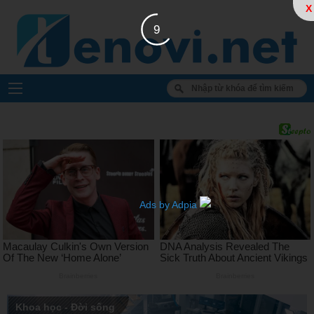
X
8
Ads by Adpia
Khoa học - Đời sống