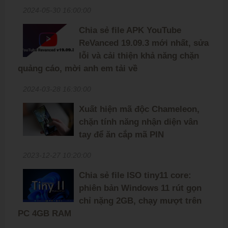
2024-05-30 16:00:00
Chia sẻ file APK YouTube
ReVanced 19.09.3 mới nhất, sửa
lỗi và cải thiện khả năng chặn
quảng cáo, mời anh em tải về
2024-03-28 16:30:00
Xuất hiện mã độc Chameleon,
chặn tính năng nhận diện vân
tay để ăn cắp mã PIN
2023-12-27 10:20:00
Chia sẻ file ISO tiny11 core:
phiên bản Windows 11 rút gọn
chỉ nặng 2GB, chạy mượt trên
PC 4GB RAM