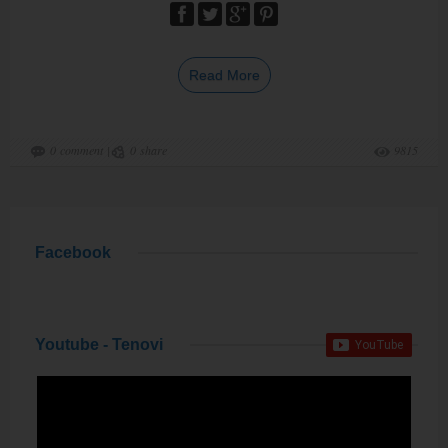
Read More
0
comment
|
0
share
9815
Facebook
Youtube - Tenovi