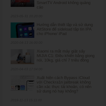
SmartTV Android không quảng
cáo
2023-05-31 10:20:00
Hướng dẫn thiết lập và sử dụng
AltStore để sideload tập tin IPA
cho iPhone/ iPad
2020-04-13 16:00:00
Xiaomi ra mắt máy giặt sấy
MIJIA C1: Điều khiển bằng giọng
nói, 10kg, giá chỉ 7 triệu đồng
2020-04-03 17:04:00
Xuất hiện cách Bypass iCloud
với Checkra1n jailbreak không
cần xác thực tài khoản, có nên
sử dung nó hay không?
2019-11-13 15:11:00