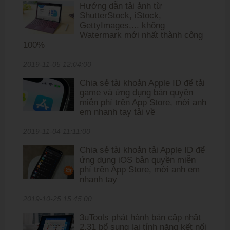
Hướng dẫn tải ảnh từ
ShutterStock, iStock,
GettyImages,... không
Watermark mới nhất thành công
100%
2019-11-05 12:04:00
Chia sẻ tài khoản Apple ID để tải
game và ứng dụng bản quyền
miễn phí trên App Store, mời anh
em nhanh tay tải về
2019-11-04 11:11:00
Chia sẻ tài khoản tải Apple ID để
ứng dụng iOS bản quyền miễn
phí trên App Store, mời anh em
nhanh tay
2019-10-25 15:45:00
3uTools phát hành bản cập nhật
2.31 bổ sung lại tính năng kết nối