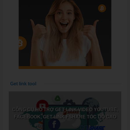
Get link tool
CÔNG CỤ HỖ TRỢ GET LINK VIDEO YOUTUBE,
FACEBOOK, GET LINK FSHARE TỐC DỘ CAO