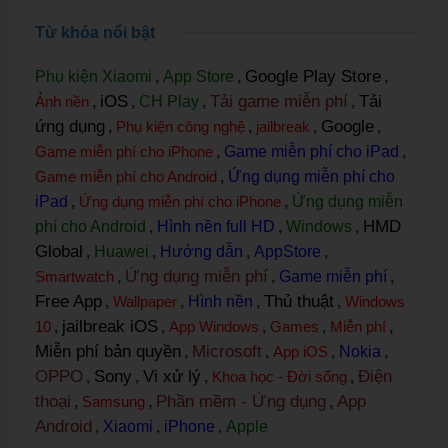
Từ khóa nổi bật
Google Play Store
Phụ kiện Xiaomi
,
App Store
,
,
iOS
Tải game miễn phí
Tải
Ảnh nền
,
,
CH Play
,
,
ứng dụng
Google
,
Phụ kiện công nghệ
,
jailbreak
,
,
Game miễn phí cho iPhone
,
Game miễn phí cho iPad
,
Game miễn phí cho Android
,
Ứng dụng miễn phí cho
iPad
,
Ứng dụng miễn phí cho iPhone
,
Ứng dụng miễn
HMD
phí cho Android
,
Hình nền full HD
,
Windows
,
Global
,
Huawei
,
Hướng dẫn
,
AppStore
,
Ứng dụng miễn phí
Smartwatch
,
,
Game miễn phí
,
Free App
Thủ thuật
,
Wallpaper
,
Hình nền
,
,
Windows
jailbreak iOS
10
,
,
App Windows
,
Games
,
Miễn phí
,
Miễn phí bản quyền
Microsoft
,
,
App iOS
,
Nokia
,
OPPO
Sony
Vi xử lý
Điện
,
,
,
Khoa học - Đời sống
,
thoại
Phần mềm - Ứng dụng
App
,
Samsung
,
,
Android
,
Xiaomi
,
iPhone
,
Apple