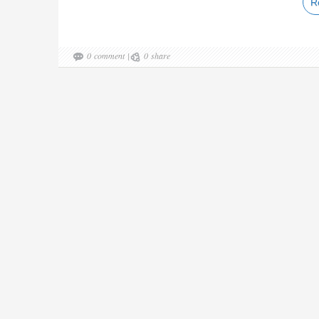
R
0
comment
|
0
share