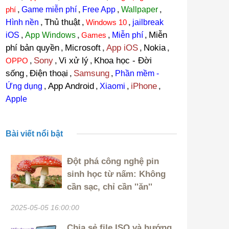
phí
,
Game miễn phí
,
Free App
,
Wallpaper
,
Thủ thuật
Hình nền
,
,
Windows 10
,
jailbreak
Miễn
iOS
,
App Windows
,
Games
,
Miễn phí
,
phí bản quyền
Microsoft
App iOS
Nokia
,
,
,
,
Sony
Vi xử lý
Khoa học - Đời
OPPO
,
,
,
sống
Điện thoại
Samsung
,
,
,
Phần mềm -
App Android
iPhone
Ứng dụng
,
,
Xiaomi
,
,
Apple
Bài viết nổi bật
Đột phá công nghệ pin
sinh học từ nấm: Không
cần sạc, chỉ cần ''ăn''
2025-05-05 16:00:00
Chia sẻ file ISO và hướng