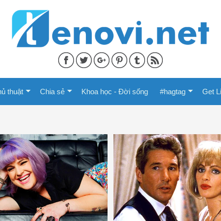
ủ thuật
Chia sẻ
Khoa học - Đời sống
#hagtag
Get L