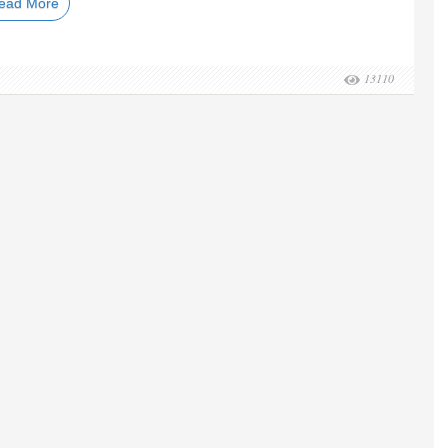
ead More
13110