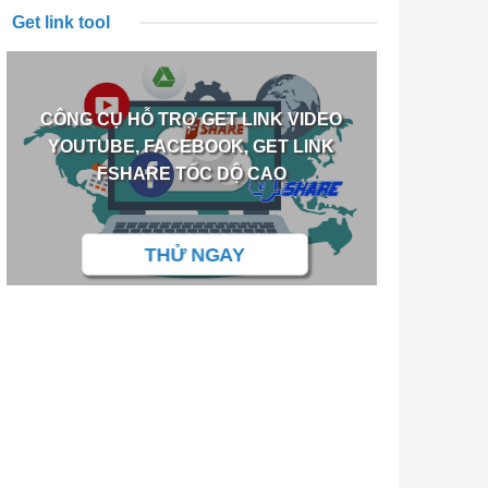
Get link tool
CÔNG CỤ HỖ TRỢ GET LINK VIDEO
YOUTUBE, FACEBOOK, GET LINK
FSHARE TỐC DỘ CAO
THỬ NGAY