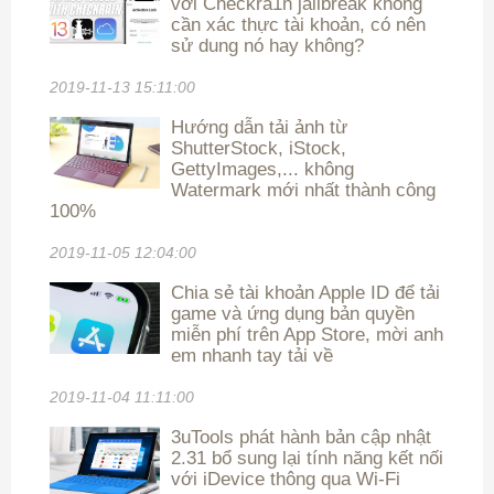
với Checkra1n jailbreak không
cần xác thực tài khoản, có nên
sử dung nó hay không?
2019-11-13 15:11:00
Hướng dẫn tải ảnh từ
ShutterStock, iStock,
GettyImages,... không
Watermark mới nhất thành công
100%
2019-11-05 12:04:00
Chia sẻ tài khoản Apple ID để tải
game và ứng dụng bản quyền
miễn phí trên App Store, mời anh
em nhanh tay tải về
2019-11-04 11:11:00
3uTools phát hành bản cập nhật
2.31 bổ sung lại tính năng kết nối
với iDevice thông qua Wi-Fi