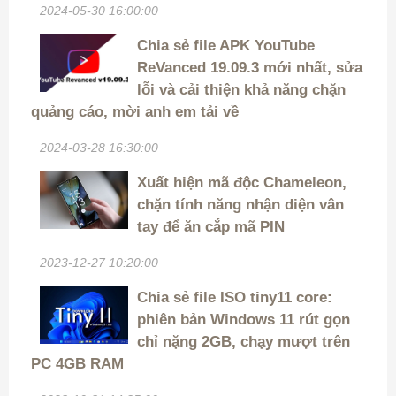
2024-05-30 16:00:00
Chia sẻ file APK YouTube
ReVanced 19.09.3 mới nhất, sửa
lỗi và cải thiện khả năng chặn
quảng cáo, mời anh em tải về
2024-03-28 16:30:00
Xuất hiện mã độc Chameleon,
chặn tính năng nhận diện vân
tay để ăn cắp mã PIN
2023-12-27 10:20:00
Chia sẻ file ISO tiny11 core:
phiên bản Windows 11 rút gọn
chỉ nặng 2GB, chạy mượt trên
PC 4GB RAM