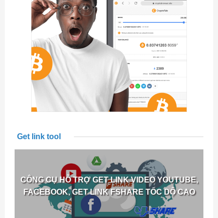
Get link tool
CÔNG CỤ HỖ TRỢ GET LINK VIDEO YOUTUBE,
FACEBOOK, GET LINK FSHARE TỐC DỘ CAO