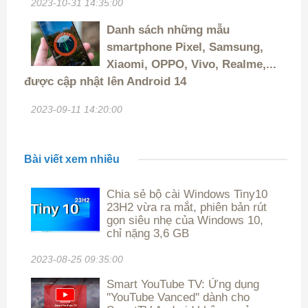
2023-10-31 14:35:00
Danh sách những mẫu
smartphone Pixel, Samsung,
Xiaomi, OPPO, Vivo, Realme,...
được cập nhật lên Android 14
2023-09-11 14:20:00
Bài viết xem nhiều
Chia sẻ bộ cài Windows Tiny10
23H2 vừa ra mắt, phiên bản rút
gọn siêu nhẹ của Windows 10,
chỉ nặng 3,6 GB
2023-08-25 09:35:00
Smart YouTube TV: Ứng dụng
''YouTube Vanced'' dành cho