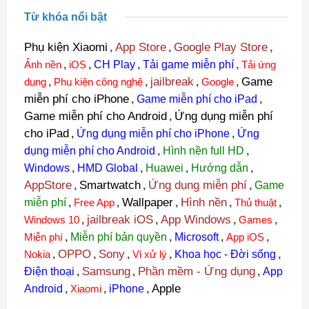
Từ khóa nổi bật
Phụ kiện Xiaomi
App Store
Google Play Store
,
,
,
Ảnh nền
,
iOS
,
CH Play
,
Tải game miễn phí
,
Tải ứng
jailbreak
Game
dụng
,
Phụ kiện công nghệ
,
,
Google
,
miễn phí cho iPhone
,
Game miễn phí cho iPad
,
Game miễn phí cho Android
Ứng dụng miễn phí
,
cho iPad
,
Ứng dụng miễn phí cho iPhone
,
Ứng
dụng miễn phí cho Android
,
Hình nền full HD
,
Windows
,
HMD Global
,
Huawei
,
Hướng dẫn
,
AppStore
Smartwatch
Ứng dụng miễn phí
,
,
,
Game
Wallpaper
Hình nền
miễn phí
,
Free App
,
,
,
Thủ thuật
,
jailbreak iOS
App Windows
Windows 10
,
,
,
Games
,
Miễn phí
,
Miễn phí bản quyền
,
Microsoft
,
App iOS
,
OPPO
Sony
Nokia
,
,
,
Vi xử lý
,
Khoa học - Đời sống
,
Samsung
Phần mềm - Ứng dụng
Điện thoại
,
,
,
App
Apple
Android
,
Xiaomi
,
iPhone
,