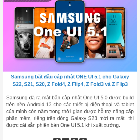
Samsung bắt đầu cập nhật ONE UI 5.1 cho Galaxy
S22, S21, S20, Z Fold4, Z Flip4, Z Fold3 và Z Flip3
Samsung đã ra mắt bản cập nhật One UI 5.0 được build
trên nền Android 13 cho các thiết bị điện thoại và tablet
của mình còn nằm trong thời gian được hỗ trợ nâng cấp
phần mềm, riêng trên dòng Galaxy S23 mới ra mắt thì
được cài sẵn phiên bản One UI 5.1 khi xuất xưởng.