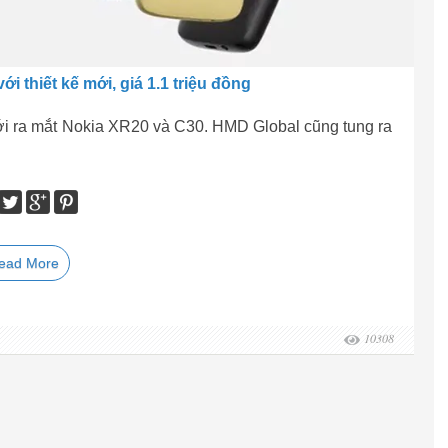
i thiết kế mới, giá 1.1 triệu đồng
ới ra mắt Nokia XR20 và C30. HMD Global cũng tung ra
ead More
10308