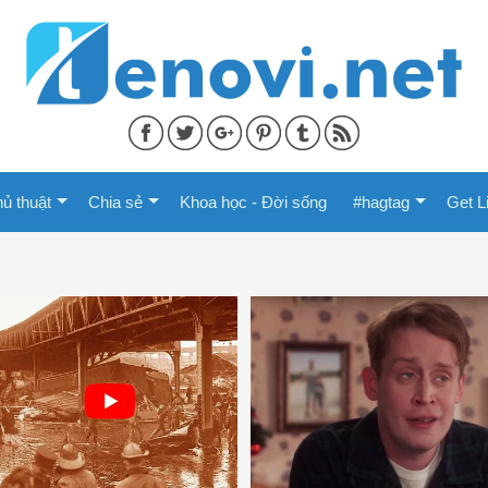
ủ thuật
Chia sẻ
Khoa học - Đời sống
#hagtag
Get L