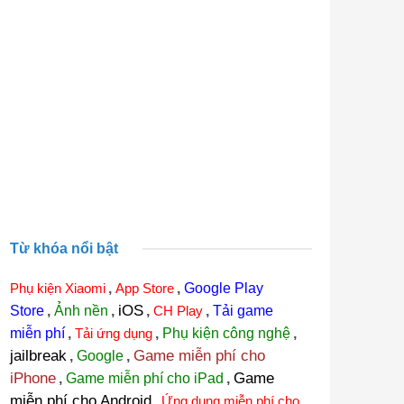
Từ khóa nổi bật
Phụ kiện Xiaomi
,
App Store
,
Google Play
iOS
Store
,
Ảnh nền
,
,
CH Play
,
Tải game
miễn phí
,
Tải ứng dụng
,
Phụ kiện công nghệ
,
jailbreak
Game miễn phí cho
,
Google
,
iPhone
Game
,
Game miễn phí cho iPad
,
miễn phí cho Android
,
Ứng dụng miễn phí cho