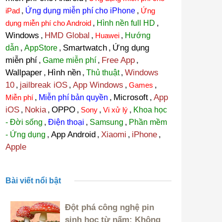
iPad
,
Ứng dụng miễn phí cho iPhone
,
Ứng
dụng miễn phí cho Android
,
Hình nền full HD
,
Windows
HMD Global
,
,
Huawei
,
Hướng
Smartwatch
Ứng dụng
dẫn
,
AppStore
,
,
miễn phí
Free App
,
Game miễn phí
,
,
Wallpaper
Hình nền
Windows
,
,
Thủ thuật
,
10
jailbreak iOS
App Windows
,
,
,
Games
,
Microsoft
App
Miễn phí
,
Miễn phí bản quyền
,
,
iOS
Nokia
OPPO
,
,
,
Sony
,
Vi xử lý
,
Khoa học
- Đời sống
,
Điện thoại
,
Samsung
,
Phần mềm
App Android
Xiaomi
iPhone
- Ứng dụng
,
,
,
,
Apple
Bài viết nổi bật
Đột phá công nghệ pin
sinh học từ nấm: Không