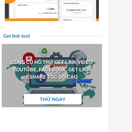
Get link tool
CÔNG CỤ HỖ TRỢ GET LINK VIDEO
YOUTUBE, FACEBOOK, GET LINK
FSHARE TỐC DỘ CAO
THỬ NGAY