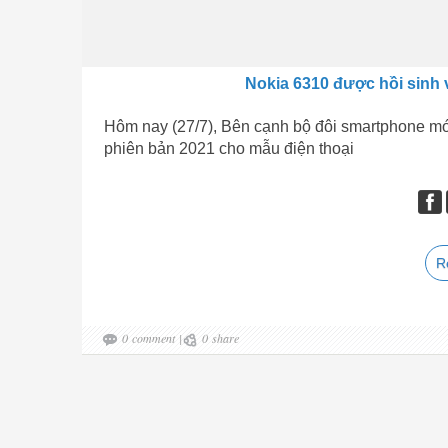
Nokia 6310 được hồi sinh vớ
Hôm nay (27/7), Bên cạnh bộ đôi smartphone m
phiên bản 2021 cho mẫu điện thoại
R
0
comment
|
0
share