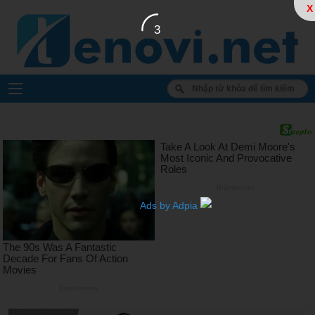
X
3
Ads by Adpia