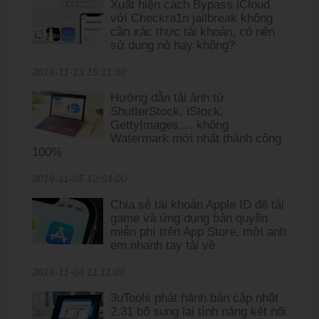
Xuất hiện cách Bypass iCloud
với Checkra1n jailbreak không
cần xác thực tài khoản, có nên
sử dung nó hay không?
2019-11-13 15:11:00
Hướng dẫn tải ảnh từ
ShutterStock, iStock,
GettyImages,... không
Watermark mới nhất thành công
100%
2019-11-05 12:04:00
Chia sẻ tài khoản Apple ID để tải
game và ứng dụng bản quyền
miễn phí trên App Store, mời anh
em nhanh tay tải về
2019-11-04 11:11:00
3uTools phát hành bản cập nhật
2.31 bổ sung lại tính năng kết nối