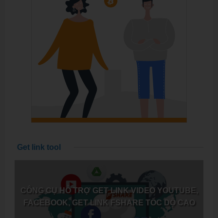
Get link tool
CÔNG CỤ HỖ TRỢ GET LINK VIDEO YOUTUBE,
FACEBOOK, GET LINK FSHARE TỐC DỘ CAO