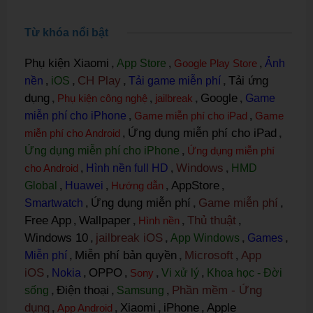
Từ khóa nổi bật
Phụ kiện Xiaomi
,
App Store
,
Google Play Store
,
Ảnh
CH Play
Tải ứng
nền
,
iOS
,
,
Tải game miễn phí
,
dụng
Google
,
Phụ kiện công nghệ
,
jailbreak
,
,
Game
miễn phí cho iPhone
,
Game miễn phí cho iPad
,
Game
Ứng dụng miễn phí cho iPad
miễn phí cho Android
,
,
Ứng dụng miễn phí cho iPhone
,
Ứng dụng miễn phí
Windows
cho Android
,
Hình nền full HD
,
,
HMD
AppStore
Global
,
Huawei
,
Hướng dẫn
,
,
Ứng dụng miễn phí
Game miễn phí
Smartwatch
,
,
,
Free App
Wallpaper
Thủ thuật
,
,
Hình nền
,
,
Windows 10
jailbreak iOS
,
,
App Windows
,
Games
,
Miễn phí bản quyền
Microsoft
App
Miễn phí
,
,
,
iOS
OPPO
,
Nokia
,
,
Sony
,
Vi xử lý
,
Khoa học - Đời
Điện thoại
Phần mềm - Ứng
sống
,
,
Samsung
,
dụng
Xiaomi
iPhone
Apple
,
App Android
,
,
,