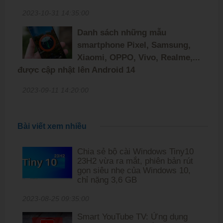
2023-10-31 14:35:00
Danh sách những mẫu
smartphone Pixel, Samsung,
Xiaomi, OPPO, Vivo, Realme,...
được cập nhật lên Android 14
2023-09-11 14:20:00
Bài viết xem nhiều
Chia sẻ bộ cài Windows Tiny10
23H2 vừa ra mắt, phiên bản rút
gọn siêu nhẹ của Windows 10,
chỉ nặng 3,6 GB
2023-08-25 09:35:00
Smart YouTube TV: Ứng dụng