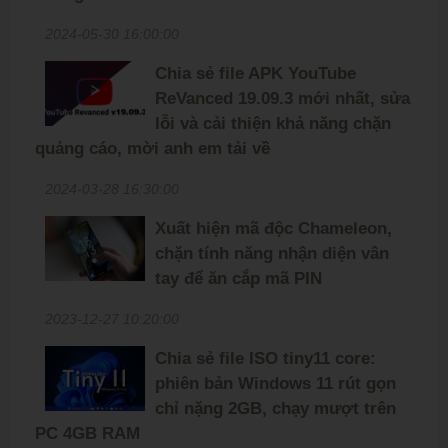
2024-05-30 16:00:00
Chia sẻ file APK YouTube
ReVanced 19.09.3 mới nhất, sửa
lỗi và cải thiện khả năng chặn
quảng cáo, mời anh em tải về
2024-03-28 16:30:00
Xuất hiện mã độc Chameleon,
chặn tính năng nhận diện vân
tay để ăn cắp mã PIN
2023-12-27 10:20:00
Chia sẻ file ISO tiny11 core:
phiên bản Windows 11 rút gọn
chỉ nặng 2GB, chạy mượt trên
PC 4GB RAM