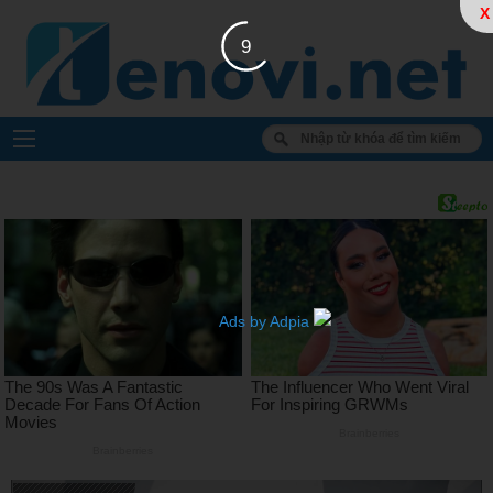
X
8
Ads by Adpia