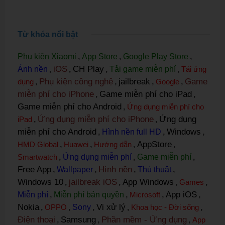
Từ khóa nổi bật
Phụ kiện Xiaomi
,
App Store
,
Google Play Store
,
iOS
CH Play
Ảnh nền
,
,
,
Tải game miễn phí
,
Tải ứng
Phụ kiện công nghệ
jailbreak
Game
dụng
,
,
,
Google
,
miễn phí cho iPhone
Game miễn phí cho iPad
,
,
Game miễn phí cho Android
,
Ứng dụng miễn phí cho
Ứng dụng miễn phí cho iPhone
Ứng dụng
iPad
,
,
miễn phí cho Android
Windows
,
Hình nền full HD
,
,
AppStore
HMD Global
,
Huawei
,
Hướng dẫn
,
,
Smartwatch
,
Ứng dụng miễn phí
,
Game miễn phí
,
Free App
Hình nền
,
Wallpaper
,
,
Thủ thuật
,
Windows 10
jailbreak iOS
App Windows
,
,
,
Games
,
App iOS
Miễn phí
,
Miễn phí bản quyền
,
Microsoft
,
,
Nokia
Vi xử lý
,
OPPO
,
Sony
,
,
Khoa học - Đời sống
,
Điện thoại
Samsung
Phần mềm - Ứng dụng
,
,
,
App