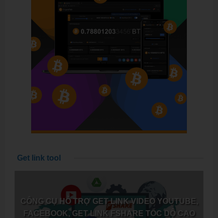
Get link tool
CÔNG CỤ HỖ TRỢ GET LINK VIDEO YOUTUBE,
FACEBOOK, GET LINK FSHARE TỐC DỘ CAO