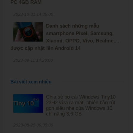
PC 4GB RAM
2023-10-31 14:35:00
Danh sách những mẫu
smartphone Pixel, Samsung,
Xiaomi, OPPO, Vivo, Realme,...
được cập nhật lên Android 14
2023-09-11 14:20:00
Bài viết xem nhiều
Chia sẻ bộ cài Windows Tiny10
23H2 vừa ra mắt, phiên bản rút
gọn siêu nhẹ của Windows 10,
chỉ nặng 3,6 GB
2023-08-25 09:35:00