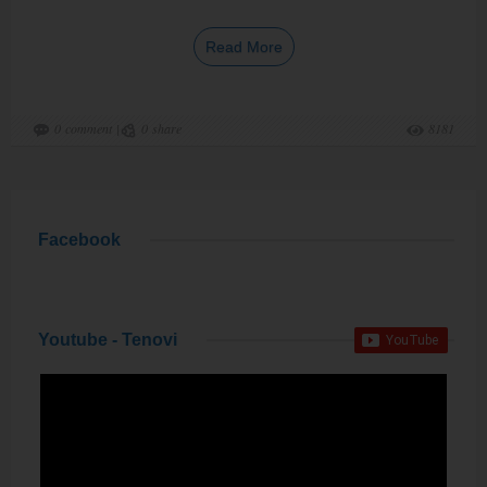
Read More
0
comment
|
0
share
8181
Facebook
Youtube - Tenovi