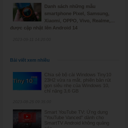
Danh sách những mẫu
smartphone Pixel, Samsung,
Xiaomi, OPPO, Vivo, Realme,...
được cập nhật lên Android 14
2023-09-11 14:20:00
Bài viết xem nhiều
Chia sẻ bộ cài Windows Tiny10
23H2 vừa ra mắt, phiên bản rút
gọn siêu nhẹ của Windows 10,
chỉ nặng 3,6 GB
2023-08-25 09:35:00
Smart YouTube TV: Ứng dụng
''YouTube Vanced'' dành cho
SmartTV Android không quảng