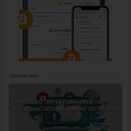
Get link tool
CÔNG CỤ HỖ TRỢ GET LINK VIDEO YOUTUBE,
FACEBOOK, GET LINK FSHARE TỐC DỘ CAO