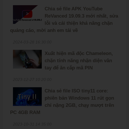
Chia sẻ file APK YouTube
ReVanced 19.09.3 mới nhất, sửa
lỗi và cải thiện khả năng chặn
quảng cáo, mời anh em tải về
2024-03-28 16:30:00
Xuất hiện mã độc Chameleon,
chặn tính năng nhận diện vân
tay để ăn cắp mã PIN
2023-12-27 10:20:00
Chia sẻ file ISO tiny11 core:
phiên bản Windows 11 rút gọn
chỉ nặng 2GB, chạy mượt trên
PC 4GB RAM
2023-10-31 14:35:00