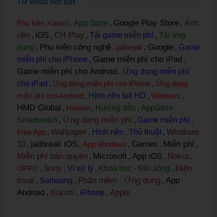
Từ khóa nổi bật
Google Play Store
Ảnh
Phụ kiện Xiaomi
,
App Store
,
,
nền
iOS
CH Play
,
,
,
Tải game miễn phí
,
Tải ứng
Phụ kiện công nghệ
Google
dụng
,
,
jailbreak
,
,
Game
Game miễn phí cho iPad
miễn phí cho iPhone
,
,
Game miễn phí cho Android
,
Ứng dụng miễn phí
cho iPad
,
Ứng dụng miễn phí cho iPhone
,
Ứng dụng
miễn phí cho Android
,
Hình nền full HD
,
Windows
,
HMD Global
,
Huawei
,
Hướng dẫn
,
AppStore
,
Ứng dụng miễn phí
Smartwatch
,
,
Game miễn phí
,
Wallpaper
Windows
Free App
,
,
Hình nền
,
Thủ thuật
,
10
jailbreak iOS
Games
Miễn phí
,
,
App Windows
,
,
,
Miễn phí bản quyền
Microsoft
App iOS
Nokia
,
,
,
,
Sony
Điện
OPPO
,
,
Vi xử lý
,
Khoa học - Đời sống
,
thoại
Phần mềm - Ứng dụng
App
,
Samsung
,
,
Android
Xiaomi
Apple
,
,
iPhone
,