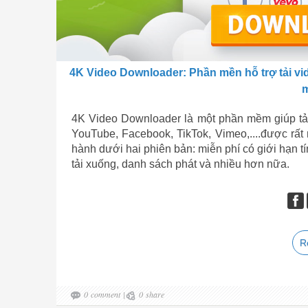
4K Video Downloader: Phần mền hỗ trợ tải vi
m
4K Video Downloader là một phần mềm giúp tải
YouTube, Facebook, TikTok, Vimeo,....được rấ
hành dưới hai phiên bản: miễn phí có giới hạn tí
tải xuống, danh sách phát và nhiều hơn nữa.
R
0
comment
|
0
share