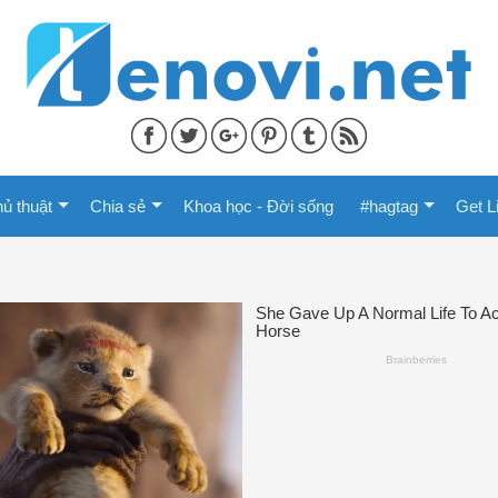
ủ thuật
Chia sẻ
Khoa học - Đời sống
#hagtag
Get L