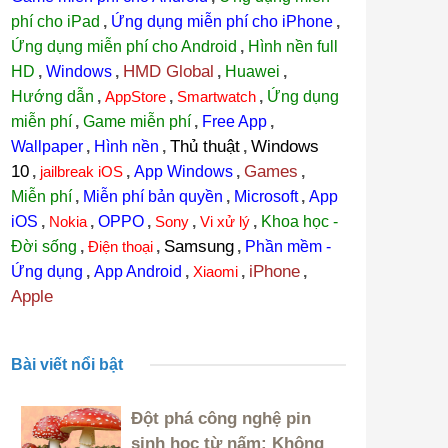
phí cho iPad
,
Ứng dụng miễn phí cho iPhone
,
Ứng dụng miễn phí cho Android
,
Hình nền full
HMD Global
HD
,
Windows
,
,
Huawei
,
Hướng dẫn
,
AppStore
,
Smartwatch
,
Ứng dụng
miễn phí
,
Game miễn phí
,
Free App
,
Thủ thuật
Windows
Wallpaper
,
Hình nền
,
,
10
Games
,
jailbreak iOS
,
App Windows
,
,
Miễn phí
,
Miễn phí bản quyền
,
Microsoft
,
App
iOS
,
Nokia
,
OPPO
,
Sony
,
Vi xử lý
,
Khoa học -
Samsung
Đời sống
,
Điện thoại
,
,
Phần mềm -
iPhone
Ứng dụng
,
App Android
,
Xiaomi
,
,
Apple
Bài viết nổi bật
Đột phá công nghệ pin
sinh học từ nấm: Không