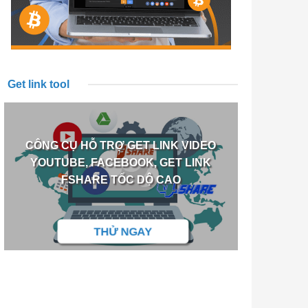
Get link tool
CÔNG CỤ HỖ TRỢ GET LINK VIDEO
YOUTUBE, FACEBOOK, GET LINK
FSHARE TỐC DỘ CAO
THỬ NGAY